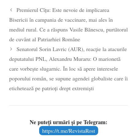
Premierul Cîțu: Este nevoie de implicarea
Bisericii în campania de vaccinare, mai ales în
mediul rural. Ce a răspuns Vasile Bănescu, purtătorul
de cuvânt al Patriarhiei Române
Senatorul Sorin Lavric (AUR), reacție la atacurile
deputatului PNL, Alexandru Muraru: O marionetă
care vorbește slugarnic. În loc să apere interesele
poporului român, se supune agendei globaliste care îi
etichetează pe patrioți drept extremiști
Ne puteți urmări și pe Telegram:
https://t.me/RevistaRost