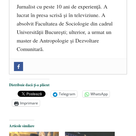
Jurnalist cu peste 10 ani de experiență. A
lucrat în presa scrisă și în televiziune. A
absolvit Facultatea de Sociologie din cadrul
Universității București; ulterior, a urmat un
master de Antropologie și Dezvoltare
Comunitară.
Zilele Culturii și Spiritualității la
Mănăstirea „Sfânta Ana” Rohia. Părintele
Nicolae Steinhardt, comemorat la 102 ani
Distribuie dacă ți-a plăcut
de la naștere
- 29 iulie 2024
Telegram
WhatsApp
„Carnea cultivată” în laborator, tot mai
Imprimare
aproape de autorizare pentru
comercializare în UE
- 28 iulie 2024
Articole similare
Părintele mărturisitor Constantin