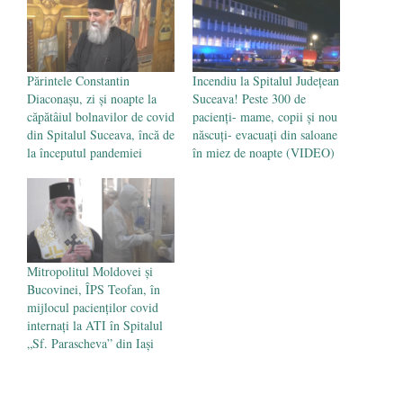
Voicescu, pomenit, duminică, la
Mănăstirea Cernica
- 27 iulie 2024
Părintele Constantin
Incendiu la Spitalul Judeţean
Diaconașu, zi și noapte la
Suceava! Peste 300 de
căpătâiul bolnavilor de covid
pacienți- mame, copii și nou
din Spitalul Suceava, încă de
născuți- evacuați din saloane
la începutul pandemiei
în miez de noapte (VIDEO)
Mitropolitul Moldovei și
Bucovinei, ÎPS Teofan, în
mijlocul pacienților covid
internați la ATI în Spitalul
„Sf. Parascheva” din Iași