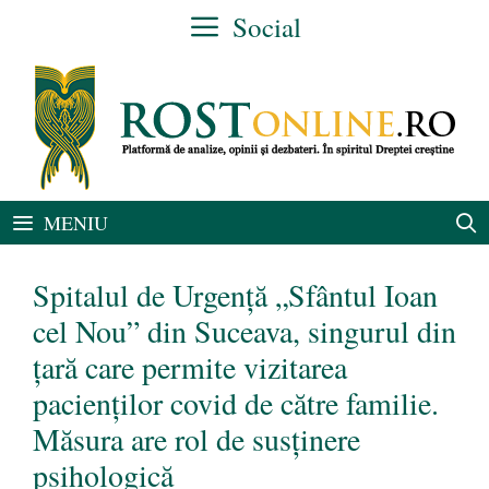
Sari
Social
la
conținut
MENIU
Spitalul de Urgență „Sfântul Ioan
cel Nou” din Suceava, singurul din
țară care permite vizitarea
pacienților covid de către familie.
Măsura are rol de susţinere
psihologică