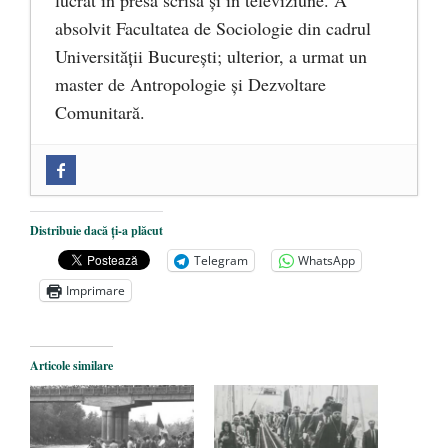
absolvit Facultatea de Sociologie din cadrul
Universității București; ulterior, a urmat un
master de Antropologie și Dezvoltare
Comunitară.
Zilele Culturii și Spiritualității la
Mănăstirea „Sfânta Ana” Rohia. Părintele
Nicolae Steinhardt, comemorat la 102 ani
Distribuie dacă ți-a plăcut
de la naștere
- 29 iulie 2024
Telegram
WhatsApp
„Carnea cultivată” în laborator, tot mai
Imprimare
aproape de autorizare pentru
comercializare în UE
- 28 iulie 2024
Articole similare
Părintele mărturisitor Constantin
Voicescu, pomenit, duminică, la
Mănăstirea Cernica
- 27 iulie 2024