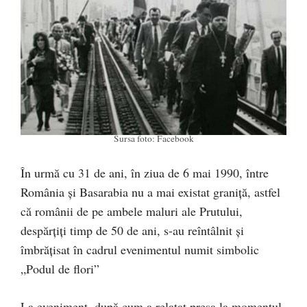
Sursa foto: Facebook
În urmă cu 31 de ani, în ziua de 6 mai 1990, între
România și Basarabia nu a mai existat graniță, astfel
că românii de pe ambele maluri ale Prutului,
despărțiți timp de 50 de ani, s-au reîntâlnit și
îmbrățisat în cadrul evenimentul numit simbolic
„Podul de flori”
La eveniment, după cum a relatat presa la momentul