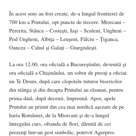
În acest sens au fost create, de-a lungul frontierei de
700 km a Prutului, opt puncte de trecere: Miorcani –
Pererita, Stânca – Costeşti, Iaşi – Sculeni, Ungheni –
Pod Ungheni, Albiţa – Leuşeni, Fălciu – Ţiganca,
Oancea – Cahul şi Galaţi – Giurgiuleşti.
La ora 12.00, ora oficială a Bucureştiului, devenită şi
ora oficială a Chişinăului, un sobor de preoţi a oficiat
un Te Deum, după care clopotele tuturor bisericilor
din stânga şi din dreapta Prutului au răsunat, pentru
prima dată, după decenii, împreună. Apoi, apele
Prutului au primit din cea mai nordică aşezare de pe
harta României, de la Miorcani şi de-a lungul
întregului curs, ofranda de flori, dăruită de cei
prezenţi într-un gest simbolic, potrivit Agerpres.