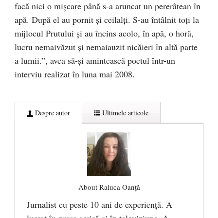
facă nici o mişcare până s-a aruncat un pererâtean în
apă. După el au pornit şi ceilalţi. S-au întâlnit toţi la
mijlocul Prutului şi au încins acolo, în apă, o horă,
lucru nemaivăzut şi nemaiauzit nicăieri în altă parte
a lumii.”, avea să-şi amintească poetul într-un
interviu realizat în luna mai 2008.
Despre autor
Ultimele articole
About Raluca Oanță
Jurnalist cu peste 10 ani de experiență. A
lucrat în presa scrisă și în televiziune. A