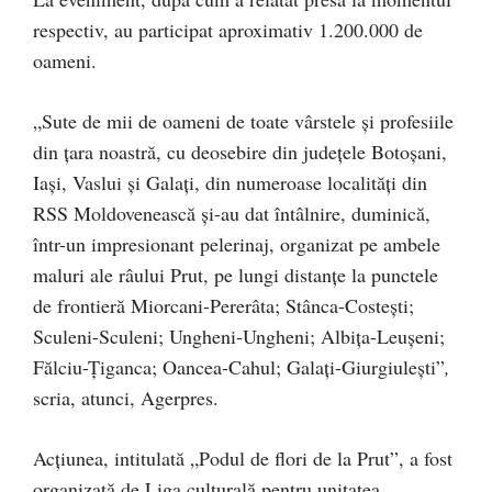
respectiv, au participat aproximativ 1.200.000 de
oameni.
„Sute de mii de oameni de toate vârstele și profesiile
din țara noastră, cu deosebire din județele Botoșani,
Iași, Vaslui și Galați, din numeroase localități din
RSS Moldovenească și-au dat întâlnire, duminică,
într-un impresionant pelerinaj, organizat pe ambele
maluri ale râului Prut, pe lungi distanțe la punctele
de frontieră Miorcani-Pererâta; Stânca-Costești;
Sculeni-Sculeni; Ungheni-Ungheni; Albița-Leușeni;
Fălciu-Țiganca; Oancea-Cahul; Galați-Giurgiulești”
,
scria, atunci, Agerpres.
Acţiunea, intitulată „Podul de flori de la Prut”, a fost
organizată de Liga culturală pentru unitatea