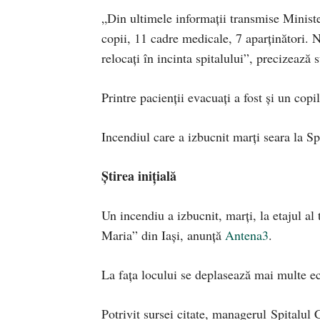
„Din ultimele informaţii transmise Minister
copii, 11 cadre medicale, 7 aparţinători. N
relocaţi în incinta spitalului”, precizează s
Printre pacienții evacuați a fost și un cop
Incendiul care a izbucnit marţi seara la Spi
Știrea inițială
Un incendiu a izbucnit, marți, la etajul al
Maria” din Iași, anunță
Antena3
.
La fața locului se deplasează mai multe e
Potrivit sursei citate, managerul Spitalul