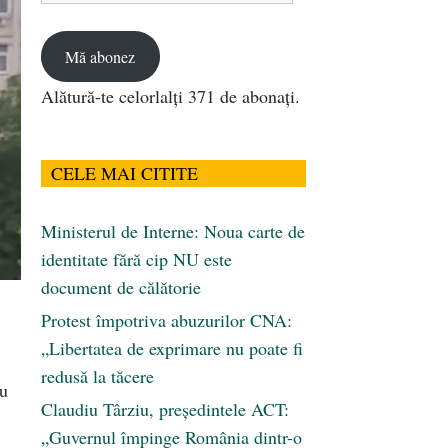
email
Mă abonez
Alătură-te celorlalți 371 de abonați.
CELE MAI CITITE
Ministerul de Interne: Noua carte de
identitate fără cip NU este
document de călătorie
Protest împotriva abuzurilor CNA:
„Libertatea de exprimare nu poate fi
redusă la tăcere
ru
Claudiu Târziu, președintele ACT:
„Guvernul împinge România dintr-o