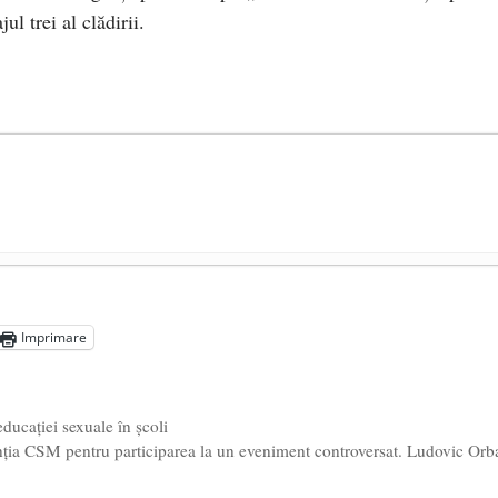
ul trei al clădirii.
președintele Ucrainei, Volodymyr Zelensky
- 13 mai 2026
aprilie 2026
Imprimare
l poetului Octavian Goga, înlăturat din Iași
- 16 aprilie 2026
ucației sexuale în școli
ia CSM pentru participarea la un eveniment controversat. Ludovic Orb