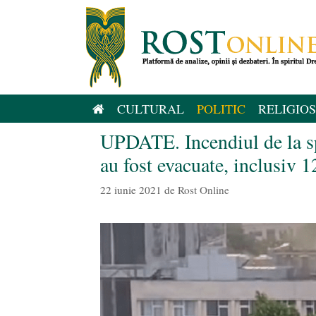
Sari
la
conținut
CULTURAL
POLITIC
RELIGIOS
UPDATE. Incendiul de la spi
au fost evacuate, inclusiv 1
22 iunie 2021
de
Rost Online