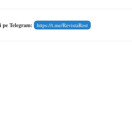
și pe Telegram:
https://t.me/RevistaRost