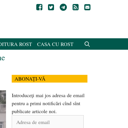
DITURA ROST
CASA CU ROST
ne
ABONAȚI-VĂ
Introduceți mai jos adresa de email
pentru a primi notificări cînd sînt
publicate articole noi.
Adresa
de