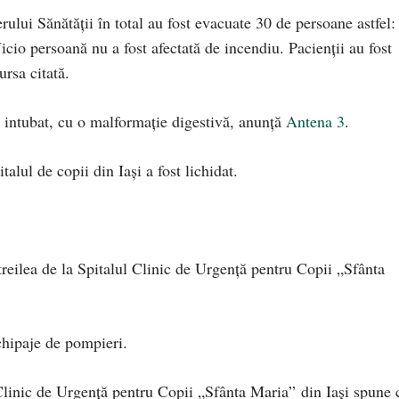
ului Sănătăţii în total au fost evacuate 30 de persoane astfel:
icio persoană nu a fost afectată de incendiu. Pacienţii au fost
ursa citată.
il intubat, cu o malformație digestivă, anunță
Antena 3
.
talul de copii din Iaşi a fost lichidat.
 treilea de la Spitalul Clinic de Urgență pentru Copii „Sfânta
chipaje de pompieri.
 Clinic de Urgență pentru Copii „Sfânta Maria” din Iași spune 