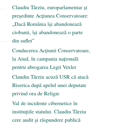
Claudiu Târziu, europarlamentar și
președinte Acțiunea Conservatoare:
„Dacă România își abandonează
ciobanii, își abandonează o parte
din suflet”
Conducerea Acțiunii Conservatoare,
la Aiud, în campania națională
pentru abrogarea Legii Vexler
Claudiu Târziu acuză USR că atacă
Biserica după apelul unei deputate
privind ora de Religie
Val de incidente cibernetice în
instituțiile statului. Claudiu Târziu
cere audit și răspundere publică