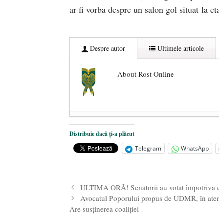
ar fi vorba despre un salon gol situat la etaj
Despre autor
Ultimele articole
About Rost Online
Dezvăluiri cutremurătoare despre 
Distribuie dacă ți-a plăcut
Statul care servește Națiunea
- 21 
Telegram
WhatsApp
Legea Vexler produce efecte. Bustu
ULTIMA ORĂ! Senatorii au votat împotriva ed
Avocatul Poporului propus de UDMR, în atenț
Are susținerea coaliției