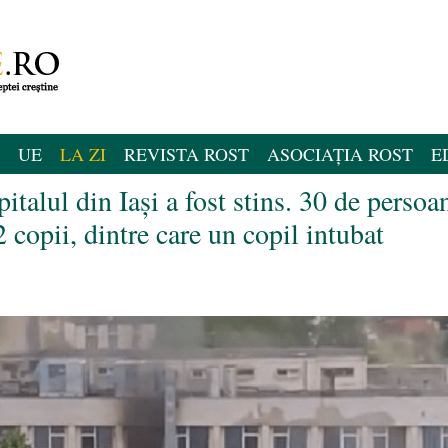
UE
LA ZI
REVISTA ROST
ASOCIAȚIA ROST
E
talul din Iași a fost stins. 30 de persoa
2 copii, dintre care un copil intubat