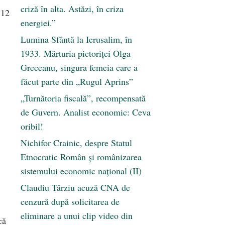
criză în alta. Astăzi, în criza
 12
energiei.”
Lumina Sfântă la Ierusalim, în
1933. Mărturia pictoriței Olga
Greceanu, singura femeia care a
făcut parte din „Rugul Aprins”
„Turnătoria fiscală”, recompensată
de Guvern. Analist economic: Ceva
oribil!
Nichifor Crainic, despre Statul
Etnocratic Român şi românizarea
sistemului economic naţional (II)
Claudiu Târziu acuză CNA de
cenzură după solicitarea de
eliminare a unui clip video din
că