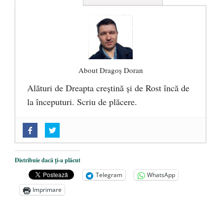
About Dragoș Doran
Alături de Dreapta creștină și de Rost încă de
la începuturi. Scriu de plăcere.
„Acum nu e momentul”
- 22 martie 2025
O nouă autostradă distruge pădurea
amazoniană, pentru summitul climatic
Distribuie dacă ți-a plăcut
COP30
- 14 martie 2025
Telegram
WhatsApp
Alegeri controlate
- 11 martie 2025
Imprimare