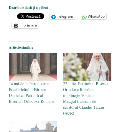
Nicolae Steinhardt, comemorat la 102 ani
Distribuie dacă ți-a plăcut
de la naștere
- 29 iulie 2024
Telegram
WhatsApp
„Carnea cultivată” în laborator, tot mai
Imprimare
aproape de autorizare pentru
comercializare în UE
- 28 iulie 2024
Articole similare
Părintele mărturisitor Constantin
Voicescu, pomenit, duminică, la
Mănăstirea Cernica
- 27 iulie 2024
14 ani de la întronizarea
22 iulie. Patriarhul Bisericii
Preafericitului Părinte
Ortodoxe Române
Daniel ca Patriarh al
împlinește 70 de ani.
Bisericii Ortodoxe Române
Mesajul transmis de
senatorul Claudiu Târziu
(AUR)