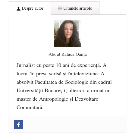
Despre autor
Ultimele articole
About Raluca Oanță
Jurnalist cu peste 10 ani de experiență. A
lucrat în presa scrisă și în televiziune. A
absolvit Facultatea de Sociologie din cadrul
Universității București; ulterior, a urmat un
master de Antropologie și Dezvoltare
Comunitară.
Zilele Culturii și Spiritualității la
Mănăstirea „Sfânta Ana” Rohia. Părintele