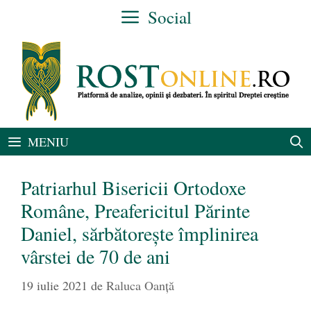
Sari
Social
la
conținut
MENIU
Patriarhul Bisericii Ortodoxe
Române, Preafericitul Părinte
Daniel, sărbătorește împlinirea
vârstei de 70 de ani
19 iulie 2021
de
Raluca Oanță