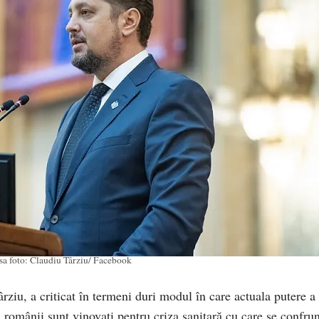
sa foto: Claudiu Târziu/ Facebook
iu, a criticat în termeni duri modul în care actuala putere a
nu românii sunt vinovați pentru criza sanitară cu care se confru