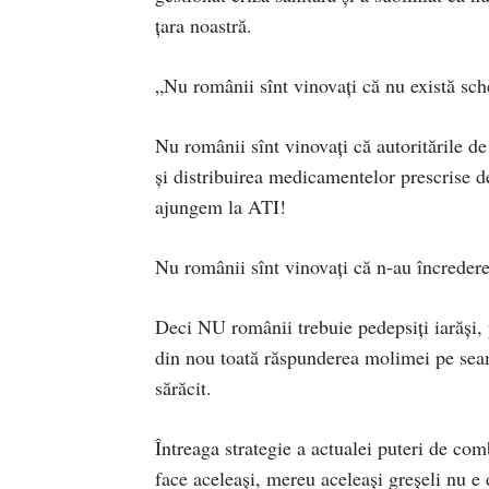
țara noastră.
„Nu românii sînt vinovați că nu există sch
Nu românii sînt vinovați că autoritările de
și distribuirea medicamentelor prescrise de
ajungem la ATI!
Nu românii sînt vinovați că n-au încredere
Deci NU românii trebuie pedepsiți iarăși, p
din nou toată răspunderea molimei pe seam
sărăcit.
Întreaga strategie a actualei puteri de comb
face aceleași, mereu aceleași greșeli nu e 