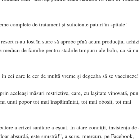
eme complete de tratament și suficiente paturi în spitale!
 resort n-au fost în stare să aprobe pînă acum producția, achizi
 medicii de familie pentru stadiile timpurii ale bolii, ca să nu
 în cei care le cer de multă vreme și degeaba să se vaccineze!
rin aceleași măsuri restrictive, care, cu lașitate vinovată, pun
a unui popor tot mai înspăimîntat, tot mai obosit, tot mai
atere a crizei sanitare a eșuat. În atare condiții, insistența de 
doar absurdă, este sinistră!”, a scris, miercuri, pe Facebook,