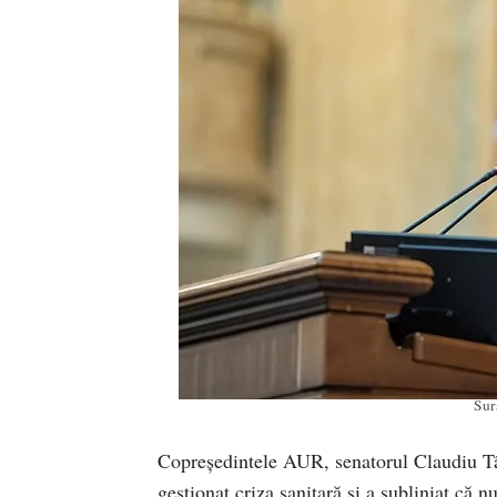
Sur
Copreședintele AUR, senatorul Claudiu Târz
gestionat criza sanitară și a subliniat că 