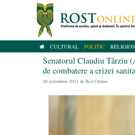
Sari
la
conținut
CULTURAL
POLITIC
RELIGIOS
Senatorul Claudiu Târziu (A
de combatere a crizei sanit
20 octombrie 2021
de
Rost Online