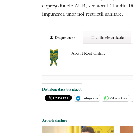
copreședintele AUR, senatorul Claudiu Târz
impunerea unor noi restricții sanitare.
Despre autor
Ultimele articole
About Rost Online
Dezvăluiri cutremurătoare despre 
Distribuie dacă ți-a plăcut
Statul care servește Națiunea
- 21 
Telegram
WhatsApp
Legea Vexler produce efecte. Bustu
Articole similare