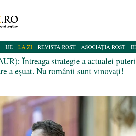
UE
LA ZI
REVISTA ROST
ASOCIAȚIA ROST
E
UR): Întreaga strategie a actualei puteri
are a eșuat. Nu românii sunt vinovați!