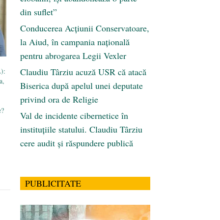
din suflet”
Conducerea Acțiunii Conservatoare,
la Aiud, în campania națională
pentru abrogarea Legii Vexler
Claudiu Târziu acuză USR că atacă
):
a,
Biserica după apelul unei deputate
privind ora de Religie
e?
Val de incidente cibernetice în
instituțiile statului. Claudiu Târziu
cere audit și răspundere publică
PUBLICITATE