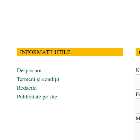
INFORMATII UTILE
Despre noi
N
Termeni și condiții
Redacția
E
Publicitate pe site
M