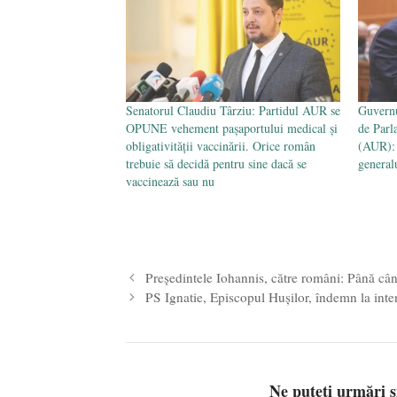
Senatorul Claudiu Târziu: Partidul AUR se
Guvern
OPUNE vehement pașaportului medical și
de Parl
obligativității vaccinării. Orice român
(AUR): 
trebuie să decidă pentru sine dacă se
general
vaccinează sau nu
Președintele Iohannis, către români: Până când
PS Ignatie, Episcopul Hușilor, îndemn la inte
Ne puteți urmări 