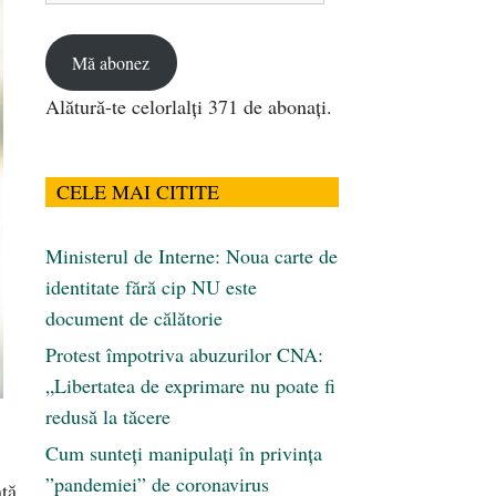
email
Mă abonez
Alătură-te celorlalți 371 de abonați.
CELE MAI CITITE
Ministerul de Interne: Noua carte de
identitate fără cip NU este
document de călătorie
Protest împotriva abuzurilor CNA:
„Libertatea de exprimare nu poate fi
redusă la tăcere
Cum sunteți manipulați în privința
”pandemiei” de coronavirus
ntă