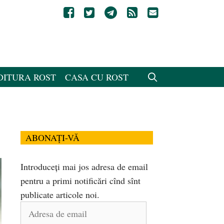
DITURA ROST
CASA CU ROST
ABONAȚI-VĂ
Introduceți mai jos adresa de email
pentru a primi notificări cînd sînt
publicate articole noi.
Adresa
de