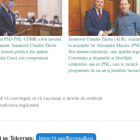
ul PSD-PNL-UDMR a fost învestit
Senatorul Claudiu Târziu (AUR), reacție
ament. Senatorul Claudiu Târziu
la acuzațiile lui Alexandru Muraru (PNL
Armata politică din spatele
Noi suntem extremiști, care apărăm lege
ului Ciucă este compromisă
Constituția și drepturile și libertățile
cetățenilor, sau ei, PNL, care le încalcă
programatic de un an și jumătate încoac
 vă convingeți să vă vaccinați, e nevoie de restricții
nsificarea rugăciunii
și pe Telegram:
https://t.me/RevistaRost