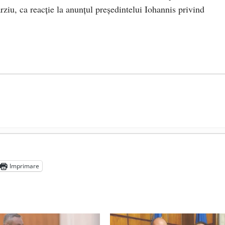
iu, ca reacție la anunțul președintelui Iohannis privind
președintele Ucrainei, Volodymyr Zelensky
- 13 mai 2026
aprilie 2026
Imprimare
l poetului Octavian Goga, înlăturat din Iași
- 16 aprilie 2026