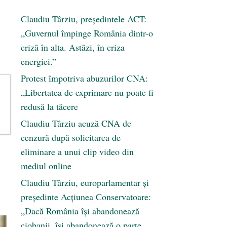
Claudiu Târziu, președintele ACT:
„Guvernul împinge România dintr-o
criză în alta. Astăzi, în criza
energiei.”
Protest împotriva abuzurilor CNA:
„Libertatea de exprimare nu poate fi
redusă la tăcere
Claudiu Târziu acuză CNA de
cenzură după solicitarea de
eliminare a unui clip video din
mediul online
Claudiu Târziu, europarlamentar și
președinte Acțiunea Conservatoare:
„Dacă România își abandonează
ciobanii, își abandonează o parte