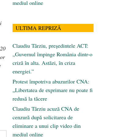
mediul online
i
ULTIMA REPRIZĂ
Claudiu Târziu, președintele ACT:
 20
„Guvernul împinge România dintr-o
lor
criză în alta. Astăzi, în criza
e
energiei.”
Protest împotriva abuzurilor CNA:
„Libertatea de exprimare nu poate fi
redusă la tăcere
Claudiu Târziu acuză CNA de
cenzură după solicitarea de
eliminare a unui clip video din
mediul online