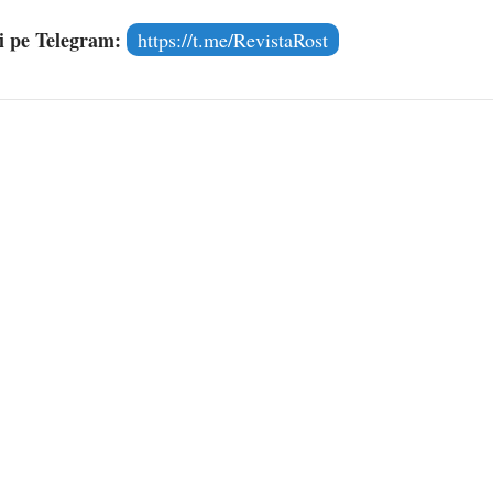
și pe Telegram:
https://t.me/RevistaRost