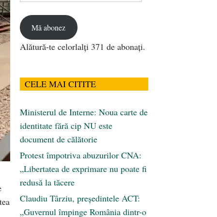
email
Mă abonez
Alătură-te celorlalți 371 de abonați.
CELE MAI CITITE
Ministerul de Interne: Noua carte de
identitate fără cip NU este
document de călătorie
Protest împotriva abuzurilor CNA:
„Libertatea de exprimare nu poate fi
redusă la tăcere
e
Claudiu Târziu, președintele ACT:
tea
„Guvernul împinge România dintr-o