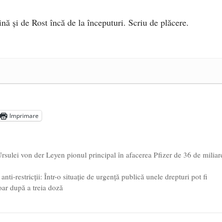
ină și de Rost încă de la începuturi. Scriu de plăcere.
e 2025
ea amazoniană, pentru summitul climatic COP30
- 14 martie
5
Imprimare
rsulei von der Leyen pionul principal în afacerea Pfizer de 36 de miliar
ti-restricții: Într-o situaţie de urgenţă publică unele drepturi pot fi
doar după a treia doză