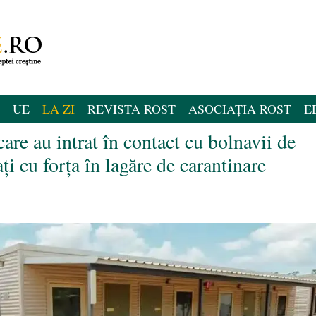
UE
LA ZI
REVISTA ROST
ASOCIAȚIA ROST
E
care au intrat în contact cu bolnavii de
ți cu forța în lagăre de carantinare