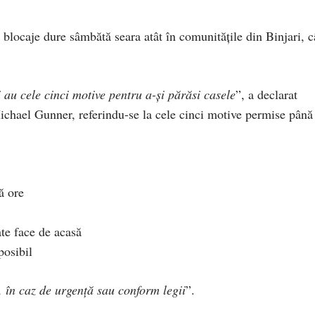
blocaje dure sâmbătă seara atât în ​​comunitățile din Binjari, c
 au cele cinci motive pentru a-și părăsi casele
”, a declarat
Michael Gunner, referindu-se la cele cinci motive permise până
ă ore
te face de acasă
posibil
 în caz de urgență sau conform legii
”.