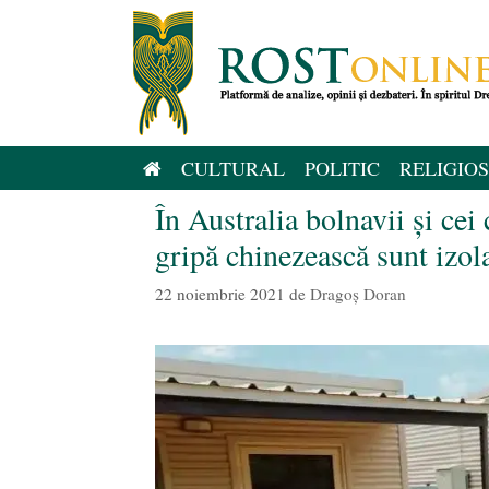
Sari
la
conținut
CULTURAL
POLITIC
RELIGIOS
În Australia bolnavii și cei 
gripă chinezească sunt izola
22 noiembrie 2021
de
Dragoș Doran