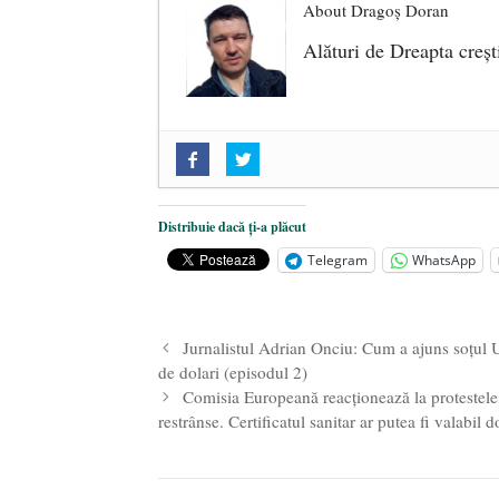
About Dragoș Doran
Alături de Dreapta creșt
„Acum nu e momentul”
- 22 marti
O nouă autostradă distruge pădur
2025
Distribuie dacă ți-a plăcut
Alegeri controlate
- 11 martie 202
Telegram
WhatsApp
Jurnalistul Adrian Onciu: Cum a ajuns soțul U
de dolari (episodul 2)
Comisia Europeană reacționează la protestele an
restrânse. Certificatul sanitar ar putea fi valabil 