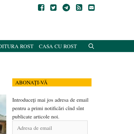
DITURA ROST
CASA CU ROST
ABONAȚI-VĂ
Introduceți mai jos adresa de email
pentru a primi notificări cînd sînt
publicate articole noi.
Adresa
de