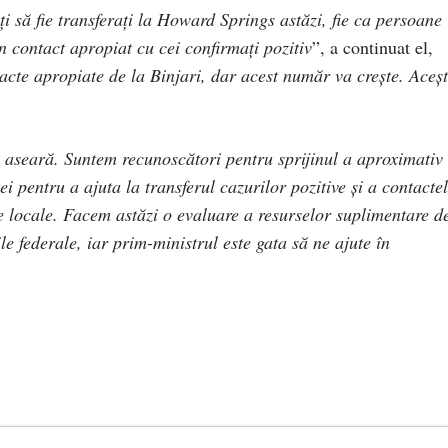
ți să fie transferați la Howard Springs astăzi, fie ca persoane
în contact apropiat cu cei confirmați pozitiv
”, a continuat el,
acte apropiate de la Binjari, dar acest număr va crește. Aceșt
 aseară. Suntem recunoscători pentru sprijinul a aproximativ
i pentru a ajuta la transferul cazurilor pozitive și a contacte
le locale. Facem astăzi o evaluare a resurselor suplimentare d
e federale, iar prim-ministrul este gata să ne ajute în