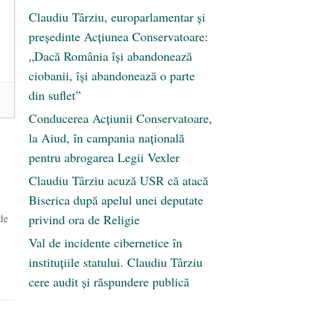
Claudiu Târziu, europarlamentar și
președinte Acțiunea Conservatoare:
„Dacă România își abandonează
ciobanii, își abandonează o parte
din suflet”
Conducerea Acțiunii Conservatoare,
la Aiud, în campania națională
pentru abrogarea Legii Vexler
Claudiu Târziu acuză USR că atacă
Biserica după apelul unei deputate
de
privind ora de Religie
Val de incidente cibernetice în
instituțiile statului. Claudiu Târziu
cere audit și răspundere publică