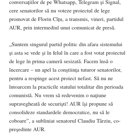
conversațiilor de pe Whatsapp, Telegram și Signal,
cere senatorilor să nu voteze proiectul de lege
promovat de Florin Cîțu, a transmis, vineri, partidul
AUR, prin intermediul unui comunicat de presă.
„Suntem singurul partid politic din afara sistemului
și asta se vede și în felul în care a fost votat proiectul
de lege în prima cameră sesizată. Facem însă o
încercare – un apel la conștiința tuturor senatorilor,
pentru a respinge acest proiect nefast. Să nu ne
întoarcem la practicile statului totalitar din perioada
comunistă. Nu vrem să redevenim o naţiune
supravegheată de securiști! AUR își propune să
consolideze standardele democratice, nu să le
coboare”, a subliniat senatorul Claudiu Târziu, co-
președinte AUR.