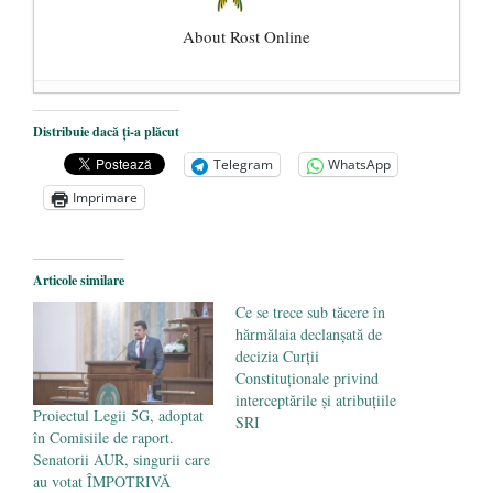
About Rost Online
Dezvăluiri cutremurătoare despre
Distribuie dacă ți-a plăcut
președintele Ucrainei, Volodymyr
Telegram
WhatsApp
Zelensky
- 13 mai 2026
Imprimare
Statul care servește Națiunea
- 21 aprilie
2026
Legea Vexler produce efecte. Bustul
Articole similare
poetului Octavian Goga, înlăturat din Iași
Ce se trece sub tăcere în
- 16 aprilie 2026
hărmălaia declanșată de
decizia Curții
Constituționale privind
interceptările și atribuțiile
Proiectul Legii 5G, adoptat
SRI
în Comisiile de raport.
Senatorii AUR, singurii care
au votat ÎMPOTRIVĂ