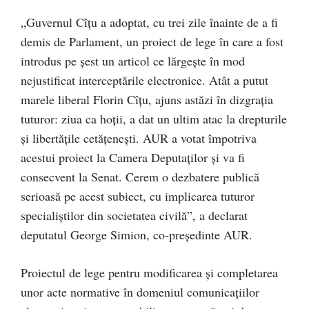
„Guvernul Cîțu a adoptat, cu trei zile înainte de a fi
demis de Parlament, un proiect de lege în care a fost
introdus pe șest un articol ce lărgește în mod
nejustificat interceptările electronice. Atât a putut
marele liberal Florin Cîțu, ajuns astăzi în dizgrația
tuturor: ziua ca hoții, a dat un ultim atac la drepturile
și libertățile cetățenești. AUR a votat împotriva
acestui proiect la Camera Deputaților și va fi
consecvent la Senat. Cerem o dezbatere publică
serioasă pe acest subiect, cu implicarea tuturor
specialiștilor din societatea civilă”, a declarat
deputatul George Simion, co-președinte AUR.
Proiectul de lege pentru modificarea și completarea
unor acte normative în domeniul comunicațiilor