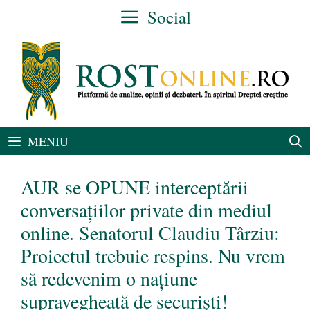
Sari
Social
la
conținut
MENIU
AUR se OPUNE interceptării
conversațiilor private din mediul
online. Senatorul Claudiu Târziu:
Proiectul trebuie respins. Nu vrem
să redevenim o naţiune
supravegheată de securiști!