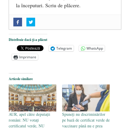
la începuturi. Scriu de plăcere.
„Acum nu e momentul”
- 22 martie 2025
O nouă autostradă distruge pădurea
amazoniană, pentru summitul climatic
Distribuie dacă ți-a plăcut
COP30
- 14 martie 2025
Telegram
WhatsApp
Alegeri controlate
- 11 martie 2025
Imprimare
Articole similare
AUR, apel către deputații
Spuneți nu discriminărilor
români: NU votați
pe bază de certificat verde de
certificatul verde, NU
vaccinare până nu e prea