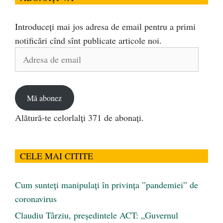
Introduceți mai jos adresa de email pentru a primi
notificări cînd sînt publicate articole noi.
Adresa
de
email
Mă abonez
Alătură-te celorlalți 371 de abonați.
CELE MAI CITITE
Cum sunteți manipulați în privința ”pandemiei” de
coronavirus
Claudiu Târziu, președintele ACT: „Guvernul