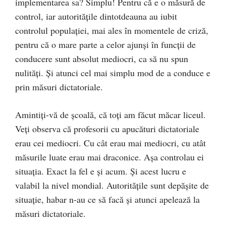
implementarea sa? Simplu! Pentru că e o măsură de
control, iar autoritățile dintotdeauna au iubit
controlul populației, mai ales în momentele de criză,
pentru că o mare parte a celor ajunși în funcții de
conducere sunt absolut mediocri, ca să nu spun
nulități. Și atunci cel mai simplu mod de a conduce e
prin măsuri dictatoriale.
Amintiți-vă de școală, că toți am făcut măcar liceul.
Veți observa că profesorii cu apucături dictatoriale
erau cei mediocri. Cu cât erau mai mediocri, cu atât
măsurile luate erau mai draconice. Așa controlau ei
situația. Exact la fel e și acum. Și acest lucru e
valabil la nivel mondial. Autoritățile sunt depășite de
situație, habar n-au ce să facă și atunci apelează la
măsuri dictatoriale.