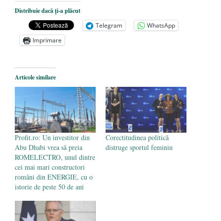
Dezvăluiri cutremurătoare despre
Distribuie dacă ți-a plăcut
președintele Ucrainei, Volodymyr
Telegram
WhatsApp
Zelensky
- 13 mai 2026
Imprimare
Statul care servește Națiunea
- 21 aprilie
2026
Legea Vexler produce efecte. Bustul
Articole similare
poetului Octavian Goga, înlăturat din Iași
- 16 aprilie 2026
Profit.ro: Un investitor din
Corectitudinea politică
Abu Dhabi vrea să preia
distruge sportul feminin
ROMELECTRO, unul dintre
cei mai mari constructori
români din ENERGIE, cu o
istorie de peste 50 de ani