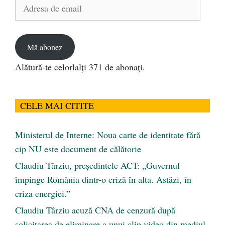
Adresa
de
email
Mă abonez
Alătură-te celorlalți 371 de abonați.
CELE MAI CITITE
Ministerul de Interne: Noua carte de identitate fără
cip NU este document de călătorie
Claudiu Târziu, președintele ACT: „Guvernul
împinge România dintr-o criză în alta. Astăzi, în
criza energiei.”
Claudiu Târziu acuză CNA de cenzură după
solicitarea de eliminare a unui clip video din mediul