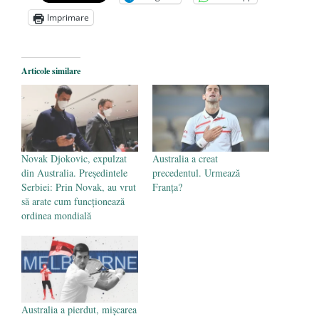
Alegeri controlate
- 11 martie 2025
Imprimare
Articole similare
Novak Djokovic, expulzat
Australia a creat
din Australia. Președintele
precedentul. Urmează
Serbiei: Prin Novak, au vrut
Franța?
să arate cum funcționează
ordinea mondială
Australia a pierdut, mișcarea