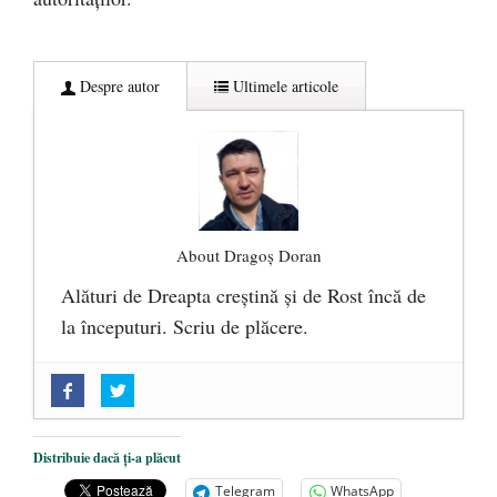
Despre autor
Ultimele articole
About Dragoș Doran
Alături de Dreapta creștină și de Rost încă de
la începuturi. Scriu de plăcere.
„Acum nu e momentul”
- 22 martie 2025
O nouă autostradă distruge pădurea
amazoniană, pentru summitul climatic
Distribuie dacă ți-a plăcut
COP30
- 14 martie 2025
Telegram
WhatsApp