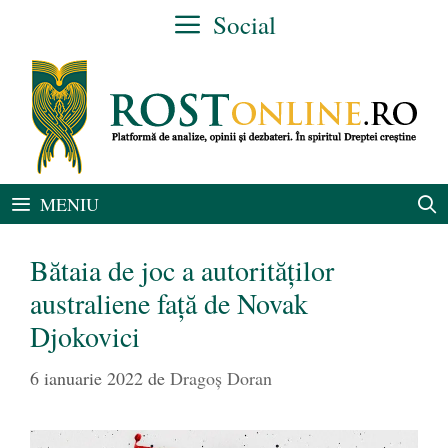
Sari
Social
la
conținut
MENIU
Bătaia de joc a autorităților
australiene față de Novak
Djokovici
6 ianuarie 2022
de
Dragoș Doran