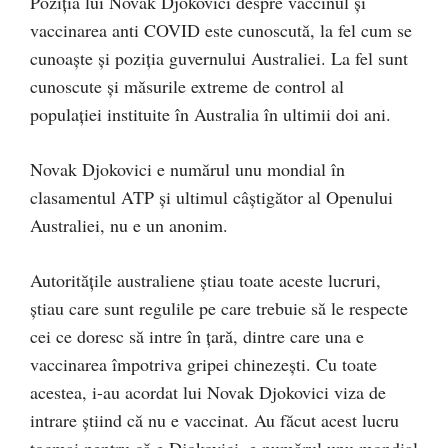
Poziția lui Novak Djokovici despre vaccinul și
vaccinarea anti COVID este cunoscută, la fel cum se
cunoaște și poziția guvernului Australiei. La fel sunt
cunoscute și măsurile extreme de control al
populației instituite în Australia în ultimii doi ani.
Novak Djokovici e numărul unu mondial în
clasamentul ATP și ultimul câștigător al Openului
Australiei, nu e un anonim.
Autoritățile australiene știau toate aceste lucruri,
știau care sunt regulile pe care trebuie să le respecte
cei ce doresc să intre în țară, dintre care una e
vaccinarea împotriva gripei chinezești. Cu toate
acestea, i-au acordat lui Novak Djokovici viza de
intrare știind că nu e vaccinat. Au făcut acest lucru