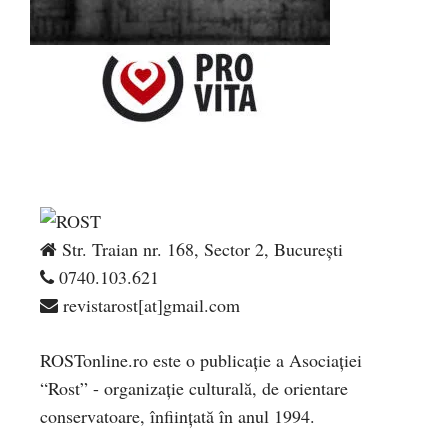
Str. Traian nr. 168, Sector 2, București
0740.103.621
revistarost[at]gmail.com
ROSTonline.ro este o publicaţie a Asociaţiei
“Rost” - organizaţie culturală, de orientare
conservatoare, înfiinţată în anul 1994.