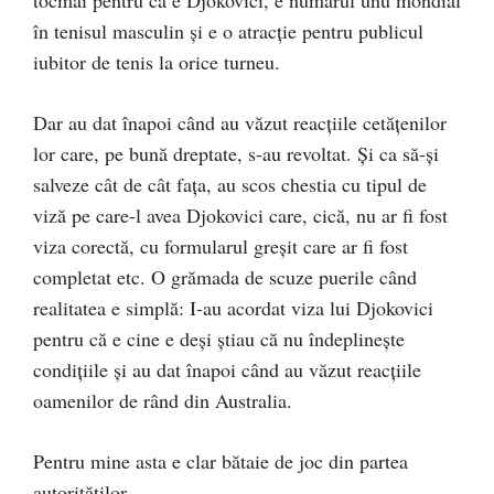
tocmai pentru că e Djokovici, e numărul unu mondial
în tenisul masculin și e o atracție pentru publicul
iubitor de tenis la orice turneu.
Dar au dat înapoi când au văzut reacțiile cetățenilor
lor care, pe bună dreptate, s-au revoltat. Și ca să-și
salveze cât de cât fața, au scos chestia cu tipul de
viză pe care-l avea Djokovici care, cică, nu ar fi fost
viza corectă, cu formularul greșit care ar fi fost
completat etc. O grămada de scuze puerile când
realitatea e simplă: I-au acordat viza lui Djokovici
pentru că e cine e deși știau că nu îndeplinește
condițiile și au dat înapoi când au văzut reacțiile
oamenilor de rând din Australia.
Pentru mine asta e clar bătaie de joc din partea
autorităților.