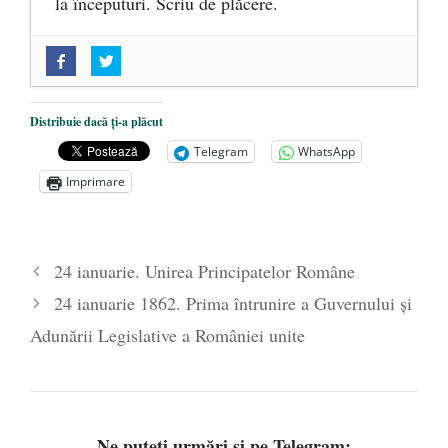
la începuturi. Scriu de plăcere.
„Acum nu e momentul”
- 22 martie 2025
O nouă autostradă distruge pădurea
amazoniană, pentru summitul climatic
Distribuie dacă ți-a plăcut
COP30
- 14 martie 2025
Telegram
WhatsApp
Alegeri controlate
- 11 martie 2025
Imprimare
24 ianuarie. Unirea Principatelor Române
24 ianuarie 1862. Prima întrunire a Guvernului și
Adunării Legislative a României unite
Ne puteți urmări și pe Telegram: