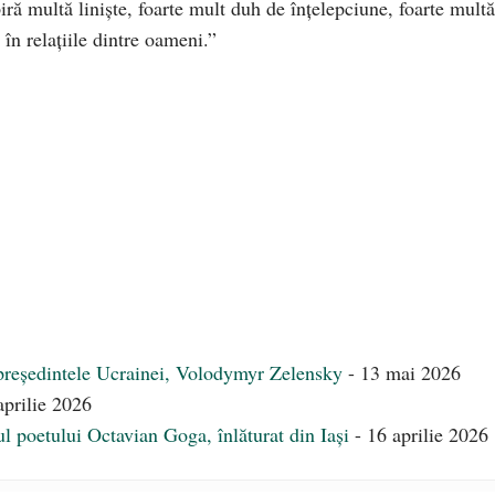
ră multă liniște, foarte mult duh de înțelepciune, foarte multă
 în relațiile dintre oameni.”
președintele Ucrainei, Volodymyr Zelensky
- 13 mai 2026
aprilie 2026
l poetului Octavian Goga, înlăturat din Iași
- 16 aprilie 2026