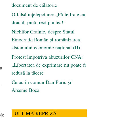
document de călătorie
O falsă înțelepciune: „Fă-te frate cu
dracul, pînă treci puntea!”
Nichifor Crainic, despre Statul
Etnocratic Român şi românizarea
sistemului economic naţional (II)
Protest împotriva abuzurilor CNA:
„Libertatea de exprimare nu poate fi
la
redusă la tăcere
Ce au în comun Dan Puric şi
.
Arsenie Boca
ULTIMA REPRIZĂ
 Ne