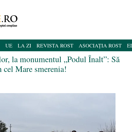
UE
LA ZI
REVISTA ROST
ASOCIAȚIA ROST
E
lor, la monumentul „Podul Înalt”: Să
n cel Mare smerenia!