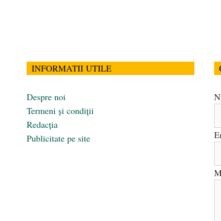
INFORMATII UTILE
Despre noi
N
Termeni și condiții
Redacția
E
Publicitate pe site
M