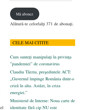
email
Mă abonez
Alătură-te celorlalți 371 de abonați.
CELE MAI CITITE
Cum sunteți manipulați în privința
”pandemiei” de coronavirus
Claudiu Târziu, președintele ACT:
„Guvernul împinge România dintr-o
criză în alta. Astăzi, în criza
a
energiei.”
Ministerul de Interne: Noua carte de
el
identitate fără cip NU este