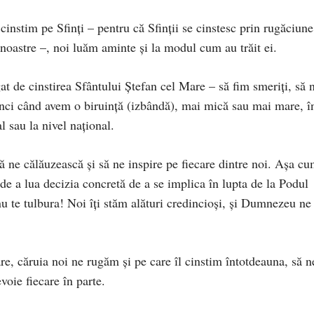
i cinstim pe Sfinți – pentru că Sfinții se cinstesc prin rugăciune
 noastre –, noi luăm aminte și la modul cum au trăit ei.
gat de cinstirea Sfântului Ștefan cel Mare – să fim smeriți, să 
unci când avem o biruință (izbândă), mai mică sau mai mare, î
l sau la nivel național.
să ne călăuzească și să ne inspire pe fiecare dintre noi. Așa c
e de a lua decizia concretă de a se implica în lupta de la Podul
u te tulbura! Noi îți stăm alături credincioși, și Dumnezeu ne
e, căruia noi ne rugăm și pe care îl cinstim întotdeauna, să n
oie fiecare în parte.