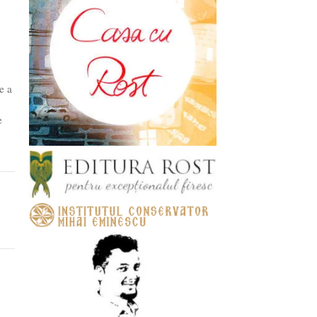
e a
e