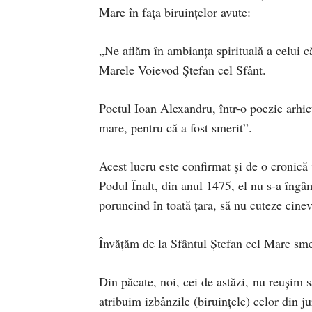
Mare în fața biruințelor avute:
„Ne aflăm în ambianța spirituală a celui c
Marele Voievod Ștefan cel Sfânt.
Poetul Ioan Alexandru, într-o poezie arhi
mare, pentru că a fost smerit”.
Acest lucru este confirmat și de o cronică 
Podul Înalt, din anul 1475, el nu s-a îngâm
poruncind în toată țara, să nu cuteze cinev
Învățăm de la Sfântul Ștefan cel Mare sme
Din păcate, noi, cei de astăzi, nu reușim 
atribuim izbânzile (biruințele) celor din ju