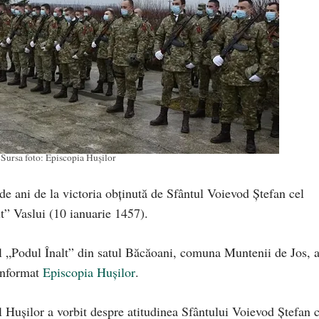
Sursa foto: Episcopia Hușilor
de ani de la victoria obținută de Sfântul Voievod Ștefan cel
t” Vaslui (10 ianuarie 1457).
 „Podul Înalt” din satul Băcăoani, comuna Muntenii de Jos, 
 informat
Episcopia Hușilor
.
l Hușilor a vorbit despre atitudinea Sfântului Voievod Ștefan c