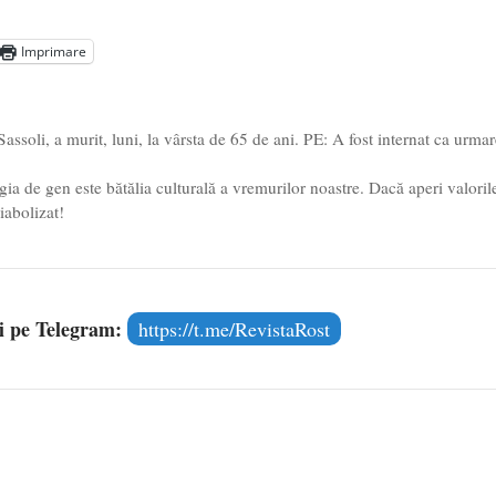
Imprimare
soli, a murit, luni, la vârsta de 65 de ani. PE: A fost internat ca urmar
a de gen este bătălia culturală a vremurilor noastre. Dacă aperi valoril
iabolizat!
și pe Telegram:
https://t.me/RevistaRost