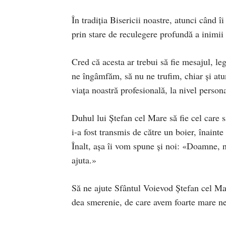
În tradiția Bisericii noastre, atunci când î
prin stare de reculegere profundă a inimii
Cred că acesta ar trebui să fie mesajul, le
ne îngâmfăm, să nu ne trufim, chiar și at
viața noastră profesională, la nivel persona
Duhul lui Ștefan cel Mare să fie cel care 
i-a fost transmis de către un boier, înaint
Înalt, așa îi vom spune și noi: «Doamne, n
ajuta.»
Să ne ajute Sfântul Voievod Ștefan cel Mar
dea smerenie, de care avem foarte mare nev