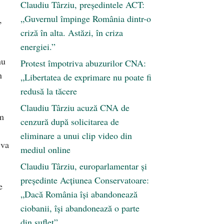
Claudiu Târziu, președintele ACT:
„Guvernul împinge România dintr-o
,
criză în alta. Astăzi, în criza
energiei.”
nu
Protest împotriva abuzurilor CNA:
n
„Libertatea de exprimare nu poate fi
redusă la tăcere
Claudiu Târziu acuză CNA de
um
cenzură după solicitarea de
eliminare a unui clip video din
 va
mediul online
Claudiu Târziu, europarlamentar și
președinte Acțiunea Conservatoare:
e
„Dacă România își abandonează
ciobanii, își abandonează o parte
din suflet”