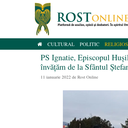
Sari
la
conținut
CULTURAL
POLITIC
RELIGIOS
PS Ignatie, Episcopul Huși
învățăm de la Sfântul Ștefa
11 ianuarie 2022
de
Rost Online