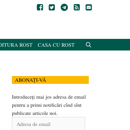
DITURA ROST
CASA CU ROST
ABONAȚI-VĂ
Introduceți mai jos adresa de email
pentru a primi notificări cînd sînt
publicate articole noi.
Adresa
de