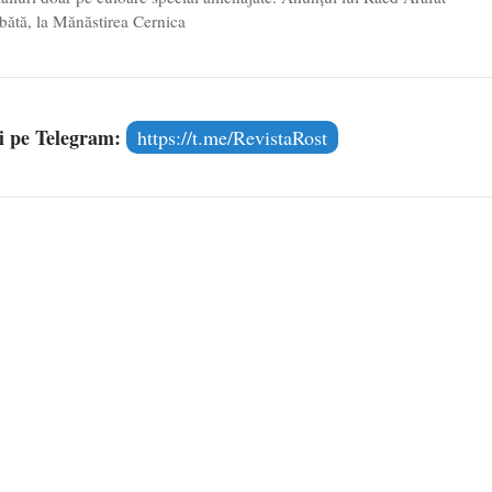
mbătă, la Mănăstirea Cernica
și pe Telegram:
https://t.me/RevistaRost