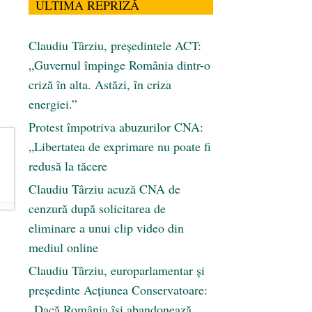
ULTIMA REPRIZĂ
Claudiu Târziu, președintele ACT:
„Guvernul împinge România dintr-o
criză în alta. Astăzi, în criza
energiei.”
Protest împotriva abuzurilor CNA:
„Libertatea de exprimare nu poate fi
redusă la tăcere
Claudiu Târziu acuză CNA de
cenzură după solicitarea de
eliminare a unui clip video din
mediul online
Claudiu Târziu, europarlamentar și
președinte Acțiunea Conservatoare:
„Dacă România își abandonează