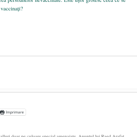
 vaccinaţi?
președintele Ucrainei, Volodymyr Zelensky
- 13 mai 2026
aprilie 2026
Imprimare
l poetului Octavian Goga, înlăturat din Iași
- 16 aprilie 2026
alluri doar pe culoare special amenajate. Anunțul lui Raed Arafat