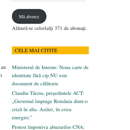
email
Mă abonez
Alătură-te celorlalți 371 de abonați.
CELE MAI CITITE
 au
Ministerul de Interne: Noua carte de
ii
identitate fără cip NU este
document de călătorie
Claudiu Târziu, președintele ACT:
„Guvernul împinge România dintr-o
criză în alta. Astăzi, în criza
energiei.”
Protest împotriva abuzurilor CNA: