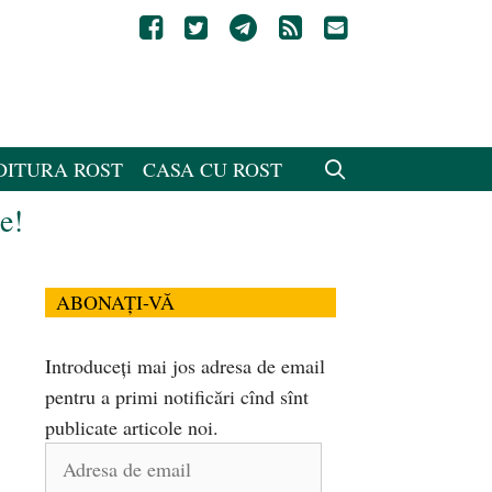
DITURA ROST
CASA CU ROST
e!
ABONAȚI-VĂ
Introduceți mai jos adresa de email
pentru a primi notificări cînd sînt
publicate articole noi.
Adresa
de