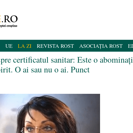
UE
LA ZI
REVISTA ROST
ASOCIAȚIA ROST
E
re certificatul sanitar: Este o abominaţi
irit. O ai sau nu o ai. Punct