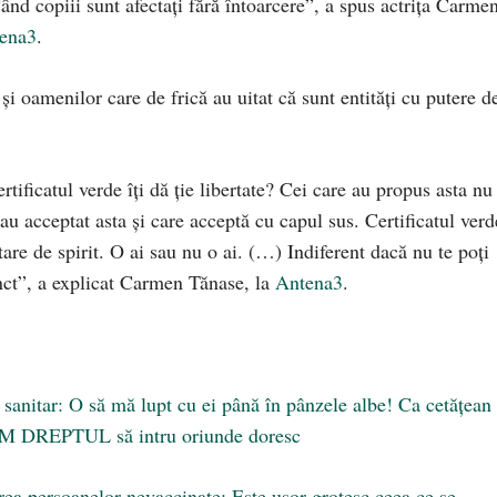
ând copiii sunt afectaţi fără întoarcere”, a spus actrița Carme
ena3
.
i oamenilor care de frică au uitat că sunt entităţi cu putere d
tificatul verde îţi dă ție libertate? Cei care au propus asta nu
au acceptat asta şi care acceptă cu capul sus. Certificatul verd
are de spirit. O ai sau nu o ai. (…) Indiferent dacă nu te poţi
Punct”, a explicat Carmen Tănase, la
Antena3
.
 sanitar: O să mă lupt cu ei până în pânzele albe! Ca cetățean 
e, AM DREPTUL să intru oriunde doresc
ea persoanelor nevaccinate: Este ușor grotesc ceea ce se