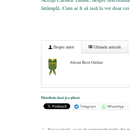
întâmplă. Cum ar fi să iasă la vot doar cei
Despre autor
Ultimele articole
About Rost Online
Dezvăluiri cutremurătoare despre 
Distribuie dacă ți-a plăcut
Statul care servește Națiunea
- 21 
Telegram
WhatsApp
Legea Vexler produce efecte. Bustu
Nevaccinații, acces în supermarketurile din m