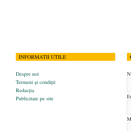
INFORMATII UTILE
Despre noi
N
Termeni și condiții
Redacția
E
Publicitate pe site
M