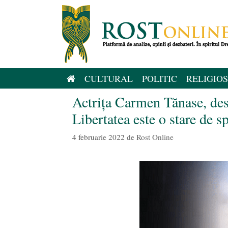
Sari
la
conținut
CULTURAL
POLITIC
RELIGIOS
Actrița Carmen Tănase, desp
Libertatea este o stare de sp
4 februarie 2022
de
Rost Online