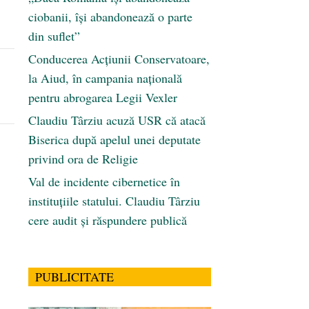
ciobanii, își abandonează o parte
din suflet”
Conducerea Acțiunii Conservatoare,
la Aiud, în campania națională
pentru abrogarea Legii Vexler
Claudiu Târziu acuză USR că atacă
Biserica după apelul unei deputate
privind ora de Religie
Val de incidente cibernetice în
instituțiile statului. Claudiu Târziu
cere audit și răspundere publică
PUBLICITATE