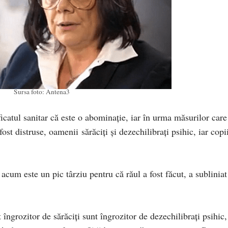
Sursa foto: Antena3
catul sanitar că este o abominaţie, iar în urma măsurilor care
ost distruse, oamenii sărăciți şi dezechilibrați psihic, iar copi
acum este un pic târziu pentru că răul a fost făcut, a subliniat
îngrozitor de sărăciți sunt îngrozitor de dezechilibrați psihic,