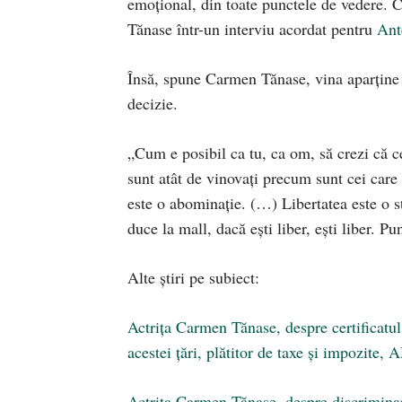
emoțional, din toate punctele de vedere. C
Tănase într-un interviu acordat pentru
Ant
Însă, spune Carmen Tănase, vina aparține ş
decizie.
„Cum e posibil ca tu, ca om, să crezi că cer
sunt atât de vinovați precum sunt cei care 
este o abominație. (…) Libertatea este o st
duce la mall, dacă ești liber, ești liber. 
Alte știri pe subiect:
Actrița Carmen Tănase, despre certificatul
acestei țări, plătitor de taxe și impozit
Actrița Carmen Tănase, despre discriminar