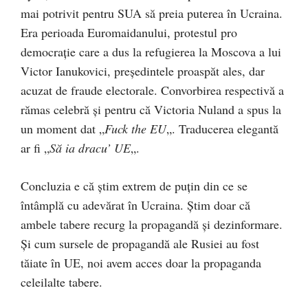
mai potrivit pentru SUA să preia puterea în Ucraina.
Era perioada Euromaidanului, protestul pro
democrație care a dus la refugierea la Moscova a lui
Victor Ianukovici, președintele proaspăt ales, dar
acuzat de fraude electorale. Convorbirea respectivă a
rămas celebră și pentru că Victoria Nuland a spus la
un moment dat „
Fuck the EU
„. Traducerea elegantă
ar fi „
Să ia dracu’ UE
„.
Concluzia e că știm extrem de puțin din ce se
întâmplă cu adevărat în Ucraina. Știm doar că
ambele tabere recurg la propagandă și dezinformare.
Și cum sursele de propagandă ale Rusiei au fost
tăiate în UE, noi avem acces doar la propaganda
celeilalte tabere.