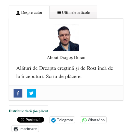
Despre autor
Ultimele articole
About Dragoș Doran
Alături de Dreapta creștină și de Rost încă de
la începuturi. Scriu de plăcere.
„Acum nu e momentul”
- 22 martie 2025
O nouă autostradă distruge pădurea
amazoniană, pentru summitul climatic
Distribuie dacă ți-a plăcut
COP30
- 14 martie 2025
Telegram
WhatsApp
Alegeri controlate
- 11 martie 2025
Imprimare