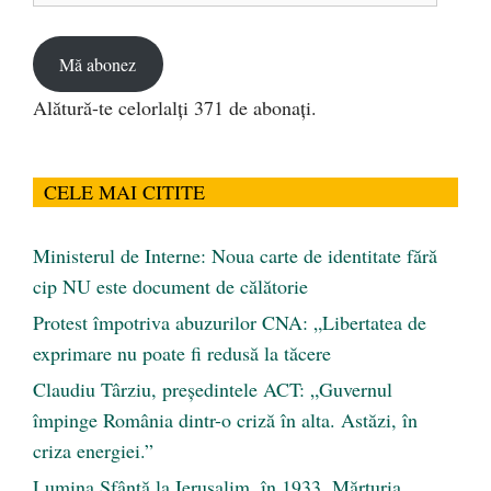
email
Mă abonez
Alătură-te celorlalți 371 de abonați.
CELE MAI CITITE
Ministerul de Interne: Noua carte de identitate fără
cip NU este document de călătorie
Protest împotriva abuzurilor CNA: „Libertatea de
exprimare nu poate fi redusă la tăcere
Claudiu Târziu, președintele ACT: „Guvernul
împinge România dintr-o criză în alta. Astăzi, în
criza energiei.”
Lumina Sfântă la Ierusalim, în 1933. Mărturia