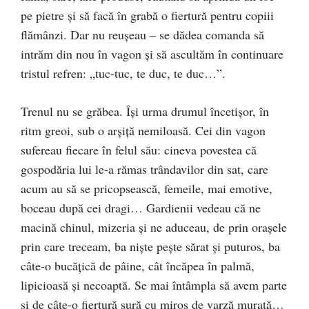
pe pietre şi să facă în grabă o fiertură pentru copiii
flămânzi. Dar nu reuşeau – se dădea comanda să
intrăm din nou în vagon şi să ascultăm în continuare
tristul refren: „tuc-tuc, te duc, te duc…”.
Trenul nu se grăbea. Îşi urma drumul încetişor, în
ritm greoi, sub o arşiţă nemiloasă. Cei din vagon
sufereau fiecare în felul său: cineva povestea că
gospodăria lui le-a rămas trândavilor din sat, care
acum au să se pricopsească, femeile, mai emotive,
boceau după cei dragi… Gardienii vedeau că ne
macină chinul, mizeria şi ne aduceau, de prin oraşele
prin care treceam, ba nişte peşte sărat şi puturos, ba
câte-o bucăţică de pâine, cât încăpea în palmă,
lipicioasă şi necoaptă. Se mai întâmpla să avem parte
şi de câte-o fiertură sură cu miros de varză murată…