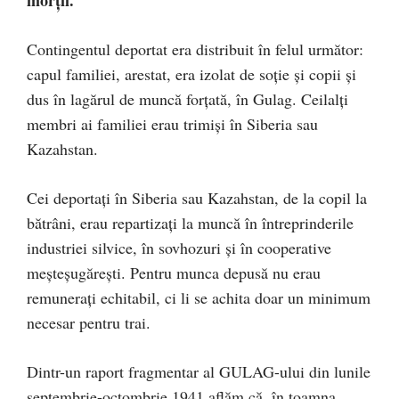
Contingentul deportat era distribuit în felul următor:
capul familiei, arestat, era izolat de soţie şi copii şi
dus în lagărul de muncă forţată, în Gulag. Ceilalţi
membri ai familiei erau trimişi în Siberia sau
Kazahstan.
Cei deportaţi în Siberia sau Kazahstan, de la copil la
bătrâni, erau repartizaţi la muncă în întreprinderile
industriei silvice, în sovhozuri şi în cooperative
meşteşugăreşti. Pentru munca depusă nu erau
remuneraţi echitabil, ci li se achita doar un minimum
necesar pentru trai.
Dintr-un raport fragmentar al GULAG-ului din lunile
septembrie-octombrie 1941 aflăm că, în toamna