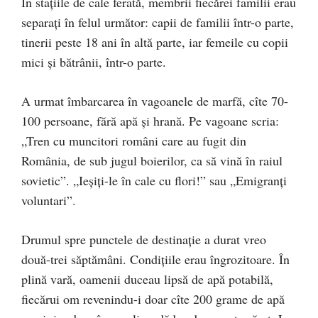
În staţiile de cale ferată, membrii fiecărei familii erau
separaţi în felul următor: capii de familii într-o parte,
tinerii peste 18 ani în altă parte, iar femeile cu copii
mici şi bătrânii, într-o parte.
A urmat îmbarcarea în vagoanele de marfă, cîte 70-
100 persoane, fără apă şi hrană. Pe vagoane scria:
„Tren cu muncitori români care au fugit din
România, de sub jugul boierilor, ca să vină în raiul
sovietic”. „Ieşiţi-le în cale cu flori!” sau „Emigranţi
voluntari”.
Drumul spre punctele de destinaţie a durat vreo
două-trei săptămâni. Condiţiile erau îngrozitoare. În
plină vară, oamenii duceau lipsă de apă potabilă,
fiecărui om revenindu-i doar cîte 200 grame de apă