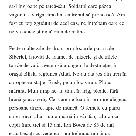
să-l îngroape pe taică-său. Soldatul care păzea
vagonul a strigat imediat ca trenul să pornească. Am
fost cu toţi zguduiţi de acel caz, ne întrebam oare ce
ne va aduce şi nouă ziua de mâine…
Peste multe zile de drum prin locurile pustii ale
Siberiei, istoviţi de foame, de mizerie şi de zilele
toride de vară, aveam să ajungem la destinaţie, în
oraşul Biisk, regiunea Altai. Ne-au dat jos din tren în
apropierea staţiei Biisk, pe un loc viran. Ploua
mărunt. Mult timp ne-au ţinut în frig, ploaie, fără
hrană şi acoperiş. Cei care ne luau în primire alegeau
persoane tinere, apte de muncă. O femeie cu patru
copii mici, alta – cu o mamă în vârstă şi alţi cinci
copii între trei şi 15 ani, Ion Botea de 85 de ani –
erau trecuţi cu vederea – nu trebuiau nimănui.