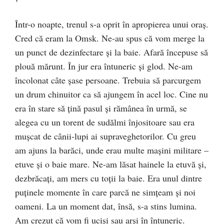
Într-o noapte, trenul s-a oprit în apropierea unui oraş.
Cred că eram la Omsk. Ne-au spus că vom merge la
un punct de dezinfectare şi la baie. Afară începuse să
plouă mărunt. În jur era întuneric şi glod. Ne-am
încolonat câte şase persoane. Trebuia să parcurgem
un drum chinuitor ca să ajungem în acel loc. Cine nu
era în stare să ţină pasul şi rămânea în urmă, se
alegea cu un torent de sudălmi înjositoare sau era
muşcat de cânii-lupi ai supraveghetorilor. Cu greu
am ajuns la barăci, unde erau multe maşini militare –
etuve şi o baie mare. Ne-am lăsat hainele la etuvă şi,
dezbrăcaţi, am mers cu toţii la baie. Era unul dintre
puţinele momente în care parcă ne simţeam şi noi
oameni. La un moment dat, însă, s-a stins lumina.
Am crezut că vom fi ucişi sau arşi în întuneric.