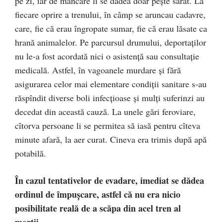
pe zi, iar de mâncare li se dădea doar peşte sărat. La
fiecare oprire a trenului, în câmp se aruncau cadavre,
care, fie că erau îngropate sumar, fie că erau lăsate ca
hrană animalelor. Pe parcursul drumului, deportaţilor
nu le-a fost acordată nici o asistenţă sau consultaţie
medicală. Astfel, în vagoanele murdare şi fără
asigurarea celor mai elementare condiții sanitare s-au
răspîndit diverse boli infecţioase şi mulţi suferinzi au
decedat din această cauză. La unele gări feroviare,
cîtorva persoane li se permitea să iasă pentru cîteva
minute afară, la aer curat. Cineva era trimis după apă
potabilă.
În cazul tentativelor de evadare, imediat se dădea
ordinul de împuşcare, astfel că nu era nicio
posibilitate reală de a scăpa din acel tren al
morţii.