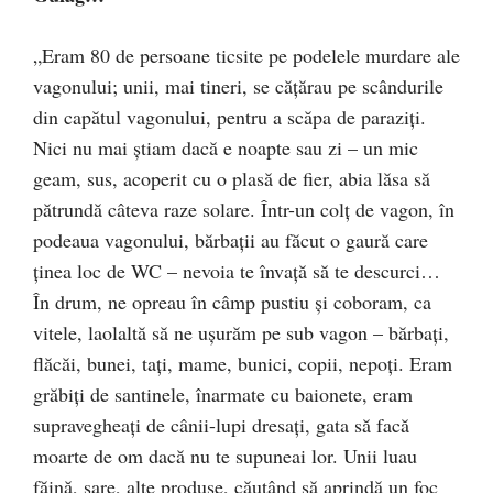
„Eram 80 de persoane ticsite pe podelele murdare ale
vagonului; unii, mai tineri, se căţărau pe scândurile
din capătul vagonului, pentru a scăpa de paraziţi.
Nici nu mai ştiam dacă e noapte sau zi – un mic
geam, sus, acoperit cu o plasă de fier, abia lăsa să
pătrundă câteva raze solare. Într-un colţ de vagon, în
podeaua vagonului, bărbaţii au făcut o gaură care
ţinea loc de WC – nevoia te învaţă să te descurci…
În drum, ne opreau în câmp pustiu şi coboram, ca
vitele, laolaltă să ne uşurăm pe sub vagon – bărbaţi,
flăcăi, bunei, taţi, mame, bunici, copii, nepoţi. Eram
grăbiţi de santinele, înarmate cu baionete, eram
supravegheaţi de cânii-lupi dresaţi, gata să facă
moarte de om dacă nu te supuneai lor. Unii luau
făină, sare, alte produse, căutând să aprindă un foc