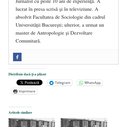
Jurnalist cu peste 10 ani de experiență. A
lucrat în presa scrisă și în televiziune. A
absolvit Facultatea de Sociologie din cadrul
Universității București; ulterior, a urmat un
master de Antropologie și Dezvoltare
Comunitară.
Zilele Culturii și Spiritualității la
Mănăstirea „Sfânta Ana” Rohia. Părintele
Nicolae Steinhardt, comemorat la 102 ani
Distribuie dacă ți-a plăcut
de la naștere
- 29 iulie 2024
Telegram
WhatsApp
„Carnea cultivată” în laborator, tot mai
Imprimare
aproape de autorizare pentru
comercializare în UE
- 28 iulie 2024
Articole similare
Părintele mărturisitor Constantin
Voicescu, pomenit, duminică, la