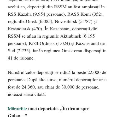
acelui an, deportaţii din RSSM au fost amplasaţi în
RSS Kazahă (9.954 persoane), RASS Komi (352),
regiunile Omsk (6.085), Novosibirsk (5.787) şi
Krasnoiarsk (470). În Kazahstan, deportaţii din
RSSM se aflau în regiunile Aktiubinsk (6.195
persoane), Kîzîl-Ordînsk (1.024) şi Kazahstanul de
Sud (2.735), iar în regiunea Omsk erau dispersaţi în
41 de raioane.
Numărul celor deportaţi se ridică la peste 22.000 de
persoane. După alte surse, numărul deportaţilor ar fi
fost de 24.360, sau chiar de 30.000 de persoane,
notează sursa citată.
unei deportate. „În drum spre
Mărturiile
Gulag…”