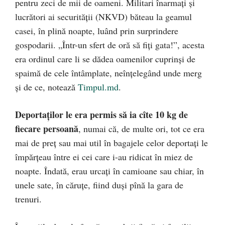
pentru zeci de mii de oameni. Militari înarmaţi şi
lucrători ai securităţii (NKVD) băteau la geamul
casei, în plină noapte, luând prin surprindere
gospodarii. „Într-un sfert de oră să fiţi gata!”, acesta
era ordinul care li se dădea oamenilor cuprinşi de
spaimă de cele întâmplate, neînţelegând unde merg
şi de ce, notează
Timpul.md
.
Deportaţilor le era permis să ia cîte 10 kg de
fiecare persoană
, numai că, de multe ori, tot ce era
mai de preţ sau mai util în bagajele celor deportaţi le
împărţeau între ei cei care i-au ridicat în miez de
noapte. Îndată, erau urcaţi în camioane sau chiar, în
unele sate, în căruţe, fiind duşi pînă la gara de
trenuri.