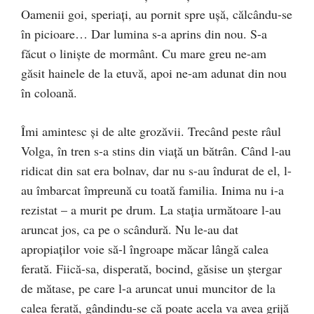
Oamenii goi, speriaţi, au pornit spre uşă, călcându-se
în picioare… Dar lumina s-a aprins din nou. S-a
făcut o linişte de mormânt. Cu mare greu ne-am
găsit hainele de la etuvă, apoi ne-am adunat din nou
în coloană.
Îmi amintesc şi de alte grozăvii. Trecând peste râul
Volga, în tren s-a stins din viaţă un bătrân. Când l-au
ridicat din sat era bolnav, dar nu s-au îndurat de el, l-
au îmbarcat împreună cu toată familia. Inima nu i-a
rezistat – a murit pe drum. La staţia următoare l-au
aruncat jos, ca pe o scândură. Nu le-au dat
apropiaţilor voie să-l îngroape măcar lângă calea
ferată. Fiică-sa, disperată, bocind, găsise un ştergar
de mătase, pe care l-a aruncat unui muncitor de la
calea ferată, gândindu-se că poate acela va avea grijă