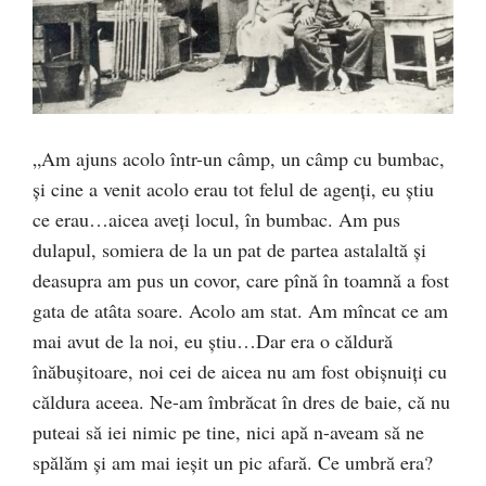
„Am ajuns acolo într-un câmp, un câmp cu bumbac,
și cine a venit acolo erau tot felul de agenți, eu știu
ce erau…aicea aveți locul, în bumbac. Am pus
dulapul, somiera de la un pat de partea astalaltă și
deasupra am pus un covor, care pînă în toamnă a fost
gata de atâta soare. Acolo am stat. Am mîncat ce am
mai avut de la noi, eu știu…Dar era o căldură
înăbușitoare, noi cei de aicea nu am fost obișnuiți cu
căldura aceea. Ne-am îmbrăcat în dres de baie, că nu
puteai să iei nimic pe tine, nici apă n-aveam să ne
spălăm și am mai ieșit un pic afară. Ce umbră era?