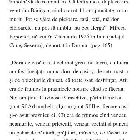
îmbolnăvit de reumatism. Că fetița mea, după ce am
venit din Bărăgan, cînd o avut 11 ani jumătate, mi-o
murit. Tot se văita de picioare, tată, tată, mă dor
picioarele, nu pot să umblu, nu pot alerga”. Mircea
Popovici, născut în 7 ianuarie 1926 în Iam (județul
Caraș-Severin), deportat la Dropia. (pag.165).
„Doru de casă a fost cel mai greu, nu lucru, cu lucru
am fost învățați, numa doru de casă și de satu nostru
și de obiceiurile din sat, că toate s-au desființat. Atît
era de frumos la praznicele noastre când se făceau.
Noi am ținut Cuvioasa Paraschiva, părinții mei au
ținut Sf Arhangheli, alții au ținut Sf Ilie, fiecare casă
și-o avut praznicu ei. Cît era de frumos cînd veneau
neamurile, veneau prietenii, veneau vecinii și puneai
un pahar de băutură, prăjituri, mîncare, ce făceai, te