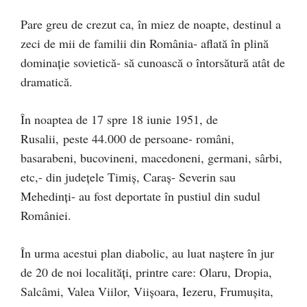
Pare greu de crezut ca, în miez de noapte, destinul a
zeci de mii de familii din România- aflată în plină
dominație sovietică- să cunoască o întorsătură atât de
dramatică.
În noaptea de 17 spre 18 iunie 1951, de
Rusalii, peste 44.000 de persoane- români,
basarabeni, bucovineni, macedoneni, germani, sârbi,
etc,- din județele Timiș, Caraș- Severin sau
Mehedinți- au fost deportate în pustiul din sudul
României.
În urma acestui plan diabolic, au luat naștere în jur
de 20 de noi localități, printre care: Olaru, Dropia,
Salcâmi, Valea Viilor, Viișoara, Iezeru, Frumușita,