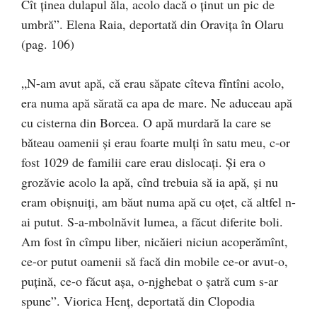
Cît ținea dulapul ăla, acolo dacă o ținut un pic de
umbră”. Elena Raia, deportată din Oravița în Olaru
(pag. 106)
„N-am avut apă, că erau săpate cîteva fîntîni acolo,
era numa apă sărată ca apa de mare. Ne aduceau apă
cu cisterna din Borcea. O apă murdară la care se
băteau oamenii și erau foarte mulți în satu meu, c-or
fost 1029 de familii care erau dislocați. Și era o
grozăvie acolo la apă, cînd trebuia să ia apă, și nu
eram obișnuiți, am băut numa apă cu oțet, că altfel n-
ai putut. S-a-mbolnăvit lumea, a făcut diferite boli.
Am fost în cîmpu liber, nicăieri niciun acoperămînt,
ce-or putut oamenii să facă din mobile ce-or avut-o,
puțină, ce-o făcut așa, o-njghebat o șatră cum s-ar
spune”. Viorica Henț, deportată din Clopodia