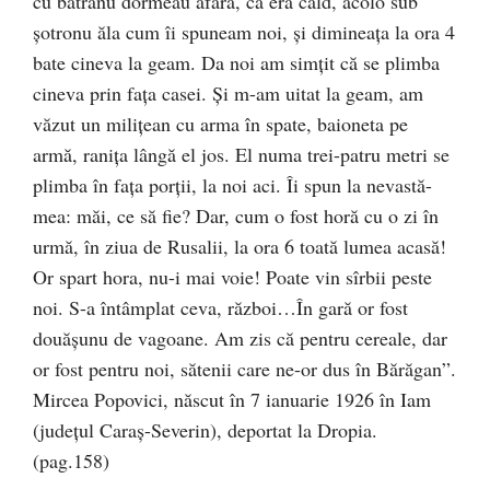
cu bătrânu dormeau afară, că era cald, acolo sub
șotronu ăla cum îi spuneam noi, și dimineața la ora 4
bate cineva la geam. Da noi am simțit că se plimba
cineva prin fața casei. Și m-am uitat la geam, am
văzut un milițean cu arma în spate, baioneta pe
armă, ranița lângă el jos. El numa trei-patru metri se
plimba în fața porții, la noi aci. Îi spun la nevastă-
mea: măi, ce să fie? Dar, cum o fost horă cu o zi în
urmă, în ziua de Rusalii, la ora 6 toată lumea acasă!
Or spart hora, nu-i mai voie! Poate vin sîrbii peste
noi. S-a întâmplat ceva, război…În gară or fost
douășunu de vagoane. Am zis că pentru cereale, dar
or fost pentru noi, sătenii care ne-or dus în Bărăgan”.
Mircea Popovici, născut în 7 ianuarie 1926 în Iam
(județul Caraș-Severin), deportat la Dropia.
(pag.158)