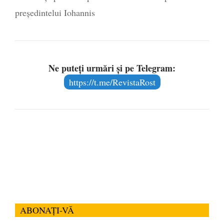
președintelui Iohannis
Ne puteți urmări și pe Telegram:
https://t.me/RevistaRost
ABONAȚI-VĂ