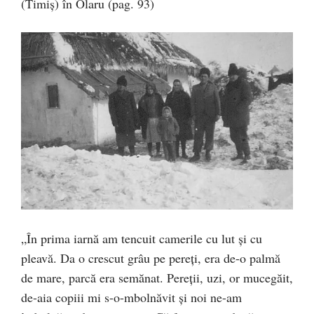
(Timiș) în Olaru (pag. 93)
„În prima iarnă am tencuit camerile cu lut și cu
pleavă. Da o crescut grâu pe pereți, era de-o palmă
de mare, parcă era semănat. Pereții, uzi, or mucegăit,
de-aia copiii mi s-o-mbolnăvit și noi ne-am