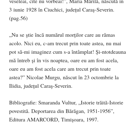
veseleai, cîte nu vorbeai!”, Maria Mărilă, născută în
3 iunie 1928 în Ciuchici, județul Caraș-Severin.
(pag.56)
„Nu se știe încă numărul morților care au rămas
acolo. Nici eu, c-am trecut prin toate astea, nu mai
pot să-mi imaginez cum s-a întâmplat! Și-ntotdeauna
mă întreb și în vis noaptea, oare eu am fost acela,
oare eu am fost acela care am trecut prin toate
astea?” Nicolae Murgu, născut în 23 octombrie la
Ilidia, județul Caraș-Severin.
Bibliografie: Smaranda Vultur, „Istorie trăită-Istorie
povestită. Deportarea din Bărăgan, 1951-1956”,
Editura AMARCORD, Timișoara, 1997.