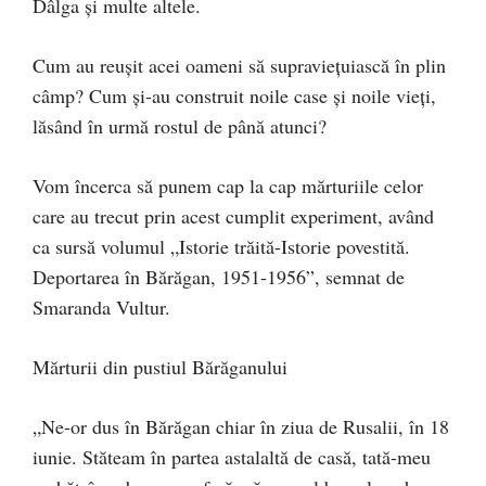
Dâlga și multe altele.
Cum au reușit acei oameni să supraviețuiască în plin
câmp? Cum și-au construit noile case și noile vieți,
lăsând în urmă rostul de până atunci?
Vom încerca să punem cap la cap mărturiile celor
care au trecut prin acest cumplit experiment, având
ca sursă volumul „Istorie trăită-Istorie povestită.
Deportarea în Bărăgan, 1951-1956”, semnat de
Smaranda Vultur.
Mărturii din pustiul Bărăganului
„Ne-or dus în Bărăgan chiar în ziua de Rusalii, în 18
iunie. Stăteam în partea astalaltă de casă, tată-meu