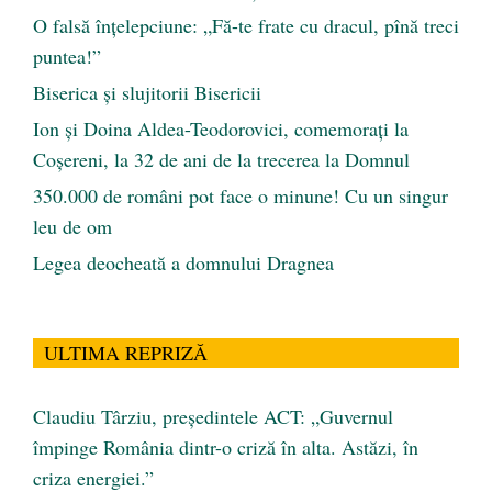
O falsă înțelepciune: „Fă-te frate cu dracul, pînă treci
puntea!”
Biserica și slujitorii Bisericii
Ion și Doina Aldea-Teodorovici, comemorați la
Coșereni, la 32 de ani de la trecerea la Domnul
350.000 de români pot face o minune! Cu un singur
leu de om
Legea deocheată a domnului Dragnea
ULTIMA REPRIZĂ
Claudiu Târziu, președintele ACT: „Guvernul
împinge România dintr-o criză în alta. Astăzi, în
criza energiei.”