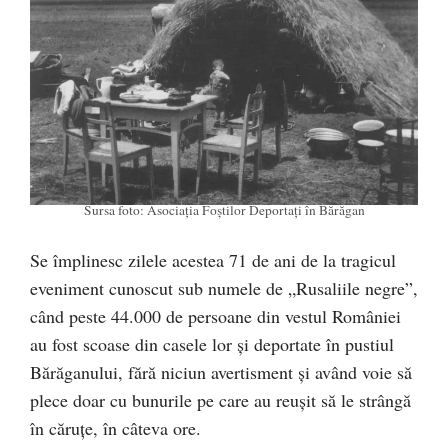
Sursa foto: Asociația Foștilor Deportați în Bărăgan
Se împlinesc zilele acestea 71 de ani de la tragicul
eveniment cunoscut sub numele de „Rusaliile negre”,
când peste 44.000 de persoane din vestul României
au fost scoase din casele lor și deportate în pustiul
Bărăganului, fără niciun avertisment și având voie să
plece doar cu bunurile pe care au reușit să le strângă
în căruțe, în câteva ore.