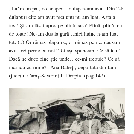
„Luăm un pat, o canapea…dulap n-am avut. Din 7-8
dulapuri cîte am avut nici unu nu am luat. Asta a
fost! Și-am lăsat aproape plină casa! Plină, plină, cu
de toate! Ne-am dus la gară…nici haine n-am luat
tot. (..) Or rămas plapume, or rămas perne, dac-am
avut trei perne cu noi! Tot așa spuneam: Ce să iau?
Dacă ne duce cine știe unde…ce-mi trebuie? Ce să
mai iau cu mine?” Ana Babeți, deportată din Iam
(județul Caraș-Severin) la Dropia. (pag.147)