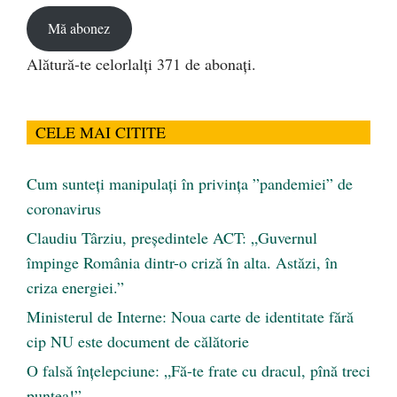
Mă abonez
Alătură-te celorlalți 371 de abonați.
CELE MAI CITITE
Cum sunteți manipulați în privința ”pandemiei” de
coronavirus
Claudiu Târziu, președintele ACT: „Guvernul
împinge România dintr-o criză în alta. Astăzi, în
criza energiei.”
Ministerul de Interne: Noua carte de identitate fără
cip NU este document de călătorie
O falsă înțelepciune: „Fă-te frate cu dracul, pînă treci
puntea!”