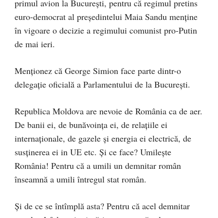
primul avion la București, pentru că regimul pretins
euro-democrat al președintelui Maia Sandu menține
în vigoare o decizie a regimului comunist pro-Putin
de mai ieri.
Menționez că George Simion face parte dintr-o
delegație oficială a Parlamentului de la București.
Republica Moldova are nevoie de România ca de aer.
De banii ei, de bunăvoința ei, de relațiile ei
internaționale, de gazele și energia ei electrică, de
susținerea ei in UE etc. Și ce face? Umilește
România! Pentru că a umili un demnitar român
înseamnă a umili întregul stat român.
Și de ce se întîmplă asta? Pentru că acel demnitar