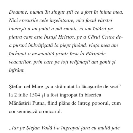
Doamne, numai Tu singur ştii ce a fost în inima mea.
Nici eresurile cele înşelătoare, nici focul vârstei
tinereşti n-au putut a mă sminti, ci am întărit pe
piatra care este Însuşi Hristos, pe a Cărui Cruce de-
a pururi îmbrăţişată la piept ţinând, viaţa mea am
închinat-o nesmintită printr-însa la Părintele
veacurilor, prin care pe toţi vrăjmaşii am gonit şi
înfrânt.
Ştefan cel Mare „s-a strămutat la lăcaşurile de veci”
la 2 iulie 1504 şi a fost îngropat în biserica
Mănăstirii Putna, fiind plâns de întreg poporul, cum
consemnează cronicarul:
„Iar pe Ştefan Vodă l-a îngropat ţara cu multă jale