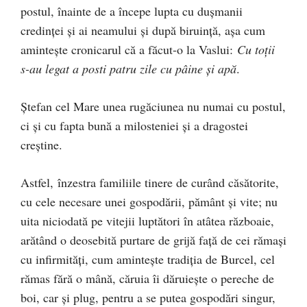
postul, înainte de a începe lupta cu duşmanii
credinţei şi ai neamului şi după biruinţă, aşa cum
aminteşte cronicarul că a făcut-o la Vaslui:
Cu toţii
s-au legat a posti patru zile cu pâine şi apă
.
Ştefan cel Mare unea rugăciunea nu numai cu postul,
ci şi cu fapta bună a milosteniei şi a dragostei
creştine.
Astfel, înzestra familiile tinere de curând căsătorite,
cu cele necesare unei gospodării, pământ şi vite; nu
uita niciodată pe vitejii luptători în atâtea războaie,
arătând o deosebită purtare de grijă faţă de cei rămaşi
cu infirmităţi, cum aminteşte tradiţia de Burcel, cel
rămas fără o mână, căruia îi dăruieşte o pereche de
boi, car şi plug, pentru a se putea gospodări singur,