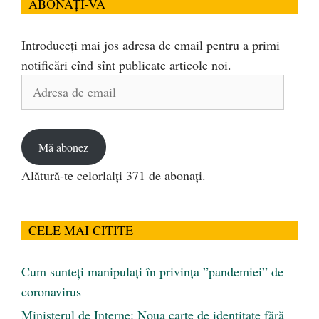
ABONAȚI-VĂ
Introduceți mai jos adresa de email pentru a primi
notificări cînd sînt publicate articole noi.
Adresa
de
email
Mă abonez
Alătură-te celorlalți 371 de abonați.
CELE MAI CITITE
Cum sunteți manipulați în privința ”pandemiei” de
coronavirus
Ministerul de Interne: Noua carte de identitate fără