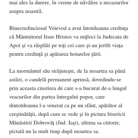
mai ales la durere, în vreme de năvălire a necazurilor
asupra noastră.
Binecredinciosul Voievod a avut întotdeauna credinţa
că Mântuitorul Iisus Hristos va mijloci la Judecata de
Apoi şi va răsplăti pe toţi cei care şi-au jertfit viaţa
pentru credinţă şi apărarea hotarelor ţării.
La mormântul său străjuieşte, de la moartea sa până
astăzi, o candelă permanent aprinsă, dovedindu-se
prin aceasta cinstirea de care s-a bucurat de-a lungul
veacurilor din partea întregului popor, care
dintotdeauna l-a venerat ca pe un sfânt, apărător al
creştinătăţii, după cum se vede şi în pictura bisericii
Mănăstirii Dobrovăţ (Jud. Iaşi), ultima sa ctitorie,
pictată nu la mult timp după moartea sa.