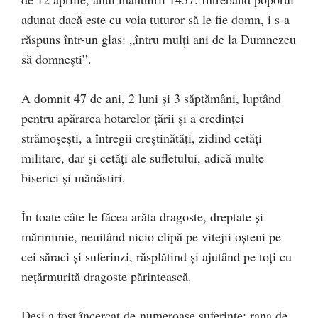
adunat dacă este cu voia tuturor să le fie domn, i s-a
răspuns într-un glas: „întru mulţi ani de la Dumnezeu
să domneşti”.
A domnit 47 de ani, 2 luni şi 3 săptămâni, luptând
pentru apărarea hotarelor ţării şi a credinţei
strămoşeşti, a întregii creştinătăţi, zidind cetăţi
militare, dar şi cetăţi ale sufletului, adică multe
biserici şi mănăstiri.
În toate câte le făcea arăta dragoste, dreptate şi
mărinimie, neuitând nicio clipă pe vitejii oşteni pe
cei săraci şi suferinzi, răsplătind şi ajutând pe toţi cu
neţărmurită dragoste părintească.
Deşi a fost încercat de numeroase suferinţe: rana de