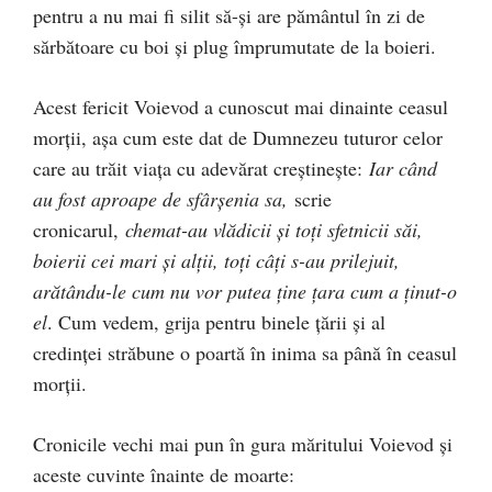
pentru a nu mai fi silit să-şi are pământul în zi de
sărbătoare cu boi şi plug împrumutate de la boieri.
Acest fericit Voievod a cunoscut mai dinainte ceasul
morţii, aşa cum este dat de Dumnezeu tuturor celor
care au trăit viaţa cu adevărat creştineşte:
Iar când
au fost aproape de sfârşenia sa,
scrie
cronicarul,
chemat-au vlădicii şi toţi sfetnicii săi,
boierii cei mari şi alţii, toţi câţi s-au prilejuit,
arătându-le cum nu vor putea ţine ţara cum a ţinut-o
el
. Cum vedem, grija pentru binele ţării şi al
credinţei străbune o poartă în inima sa până în ceasul
morţii.
Cronicile vechi mai pun în gura măritului Voievod şi
aceste cuvinte înainte de moarte: