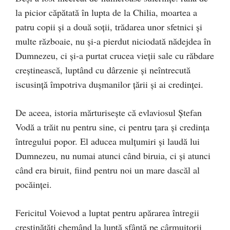
la picior căpătată în lupta de la Chilia, moartea a
patru copii şi a două soţii, trădarea unor sfetnici şi
multe războaie, nu şi-a pierdut niciodată nădejdea în
Dumnezeu, ci şi-a purtat crucea vieţii sale cu răbdare
creştinească, luptând cu dârzenie şi neîntrecută
iscusinţă împotriva duşmanilor ţării şi ai credinţei.
De aceea, istoria mărturiseşte că evlaviosul Ştefan
Vodă a trăit nu pentru sine, ci pentru ţara şi credinţa
întregului popor. El aducea mulţumiri şi laudă lui
Dumnezeu, nu numai atunci când biruia, ci şi atunci
când era biruit, fiind pentru noi un mare dascăl al
pocăinţei.
Fericitul Voievod a luptat pentru apărarea întregii
creştinătăţi chemând la luptă sfântă pe cârmuitorii