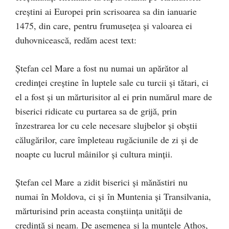
creştini ai Europei prin scrisoarea sa din ianuarie
1475, din care, pentru frumuseţea şi valoarea ei
duhovnicească, redăm acest text:
Ştefan cel Mare a fost nu numai un apărător al
credinţei creştine în luptele sale cu turcii şi tătari, ci
el a fost şi un mărturisitor al ei prin numărul mare de
biserici ridicate cu purtarea sa de grijă, prin
înzestrarea lor cu cele necesare slujbelor şi obştii
călugărilor, care împleteau rugăciunile de zi şi de
noapte cu lucrul mâinilor şi cultura minţii.
Ştefan cel Mare a zidit biserici şi mănăstiri nu
numai în Moldova, ci şi în Muntenia şi Transilvania,
mărturisind prin aceasta conştiinţa unităţii de
credinţă şi neam. De asemenea şi la muntele Athos,