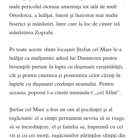
unde pericolul otoman ameninţa tot atât de mult
Ortodoxia, a înălţat, înnoit şi înzestrat mai multe
biserici şi mănăstiri, între care la loc de cinste stă
mănăstirea Zografu.
Pe toate aceste sfinte locaşuri Ştefan cel Mare le-a
înălţat ca mulţumire adusă lui Dumnezeu pentru
biruinţele purtate în lupta cu duşmanii creştinătăţii,
cât şi pentru cinstirea şi pomenirea celor căzuţi în
luptele cu duşmanii credinţei neamului. Pentru
aceasta, poporul l-a cinstit numindu-l ,,cel Sfânt”.
Ştefan cel Mare a fost un om al pocăinţei şi al
rugăciunii: el a simţit permanent nevoia să se roage,
să se încredinţeze, el şi familia sa, împreună cu cei
vii şi cu cei morţi, rugăciunilor părinţilor sfinţiţi din