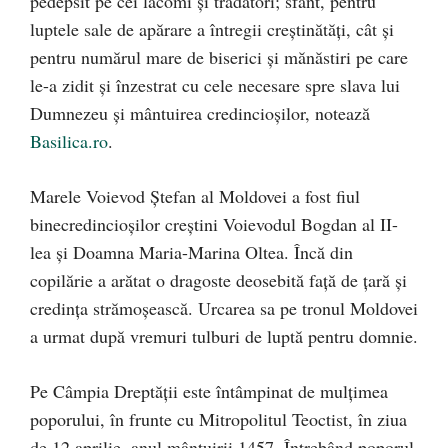
pedepsit pe cei lacomi şi trădători; sfânt, pentru
luptele sale de apărare a întregii creştinătăţi, cât şi
pentru numărul mare de biserici şi mănăstiri pe care
le-a zidit şi înzestrat cu cele necesare spre slava lui
Dumnezeu şi mântuirea credincioşilor, notează
Basilica.ro
.
Marele Voievod Ştefan al Moldovei a fost fiul
binecredincioşilor creştini Voievodul Bogdan al II-
lea şi Doamna Maria-Marina Oltea. Încă din
copilărie a arătat o dragoste deosebită faţă de ţară şi
credinţa strămoşească. Urcarea sa pe tronul Moldovei
a urmat după vremuri tulburi de luptă pentru domnie.
Pe Câmpia Dreptăţii este întâmpinat de mulţimea
poporului, în frunte cu Mitropolitul Teoctist, în ziua
de 12 aprilie, anul mântuirii 1457. Întrebând poporul