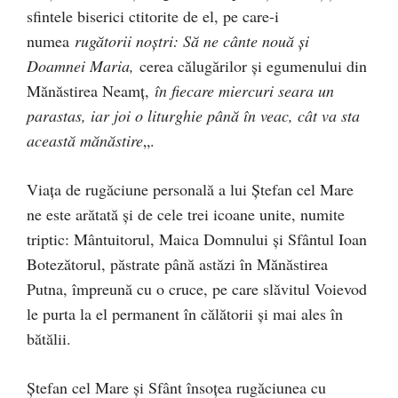
sfintele biserici ctitorite de el, pe care-i
numea
rugătorii noştri: Să ne cânte nouă şi
Doamnei Maria,
cerea călugărilor şi egumenului din
Mănăstirea Neamţ,
în fiecare miercuri seara un
parastas, iar joi o liturghie până în veac, cât va sta
această mănăstire
„.
Viaţa de rugăciune personală a lui Ştefan cel Mare
ne este arătată şi de cele trei icoane unite, numite
triptic: Mântuitorul, Maica Domnului şi Sfântul Ioan
Botezătorul, păstrate până astăzi în Mănăstirea
Putna, împreună cu o cruce, pe care slăvitul Voievod
le purta la el permanent în călătorii şi mai ales în
bătălii.
Ştefan cel Mare şi Sfânt însoţea rugăciunea cu