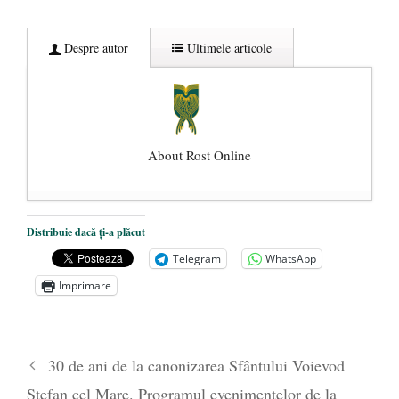
Despre autor
Ultimele articole
About Rost Online
Dezvăluiri cutremurătoare despre
Distribuie dacă ți-a plăcut
președintele Ucrainei, Volodymyr
Telegram
WhatsApp
Zelensky
- 13 mai 2026
Imprimare
Statul care servește Națiunea
- 21 aprilie
2026
Legea Vexler produce efecte. Bustul
30 de ani de la canonizarea Sfântului Voievod
poetului Octavian Goga, înlăturat din Iași
Ștefan cel Mare. Programul evenimentelor de la
- 16 aprilie 2026