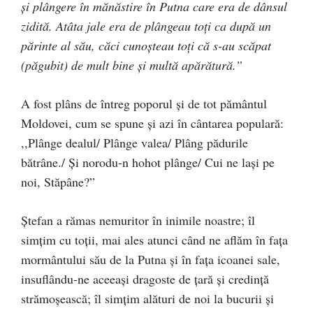
şi plângere în mănăstire în Putna care era de dânsul
zidită. Atâta jale era de plângeau toţi ca după un
părinte al său, căci cunoşteau toţi că s-au scăpat
(păgubit) de mult bine şi multă apărătură.”
A fost plâns de întreg poporul şi de tot pământul
Moldovei, cum se spune şi azi în cântarea populară:
,,Plânge dealul/ Plânge valea/ Plâng pădurile
bătrâne./ Şi norodu-n hohot plânge/ Cui ne laşi pe
noi, Stăpâne?”
Ştefan a rămas nemuritor în inimile noastre; îl
simţim cu toţii, mai ales atunci când ne aflăm în faţa
mormântului său de la Putna şi în faţa icoanei sale,
insuflându-ne aceeaşi dragoste de ţară şi credinţă
strămoşească; îl simţim alături de noi la bucurii şi