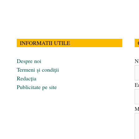
INFORMATII UTILE
Despre noi
N
Termeni și condiții
Redacția
E
Publicitate pe site
M