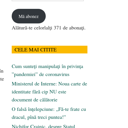
email
Mă abonez
Alătură-te celorlalți 371 de abonați.
CELE MAI CITITE
Cum sunteți manipulați în privința
în
”pandemiei” de coronavirus
ate
Ministerul de Interne: Noua carte de
identitate fără cip NU este
document de călătorie
O falsă înțelepciune: „Fă-te frate cu
dracul, pînă treci puntea!”
Nichifor Crainic, despre Statul