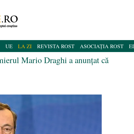
UE
LA ZI
REVISTA ROST
ASOCIAȚIA ROST
E
remierul Mario Draghi a anunţat că