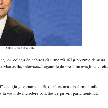
Sursa foto: Facebook
t, joi ,colegii de cabinet că urmează să îşi prezinte demisia, 
io Mattarella, informează agenţiile de presă internaţionale, cit
ă” coaliţia guvernamentală, după ce una din formaţiunile
t la votul de încredere solicitat de guvern parlamentului.