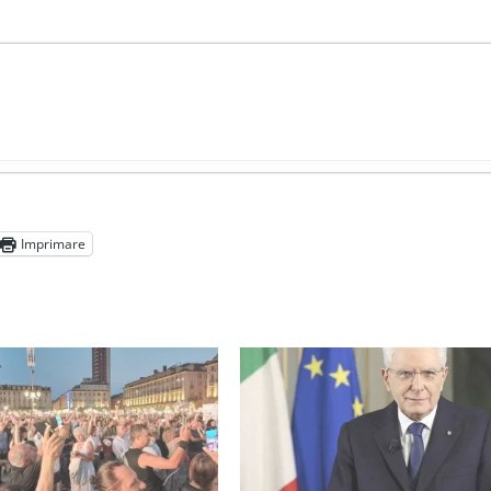
președintele Ucrainei, Volodymyr Zelensky
- 13 mai 2026
aprilie 2026
Imprimare
l poetului Octavian Goga, înlăturat din Iași
- 16 aprilie 2026