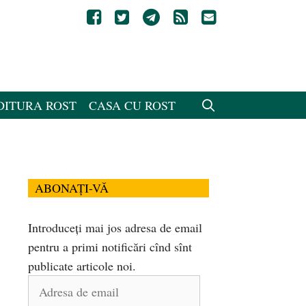
DITURA ROST
CASA CU ROST
ABONAȚI-VĂ
Introduceți mai jos adresa de email
pentru a primi notificări cînd sînt
publicate articole noi.
Adresa
de