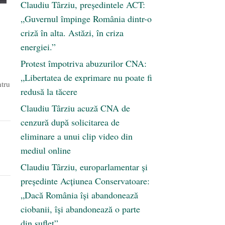
Claudiu Târziu, președintele ACT:
„Guvernul împinge România dintr-o
criză în alta. Astăzi, în criza
energiei.”
Protest împotriva abuzurilor CNA:
„Libertatea de exprimare nu poate fi
ntru
redusă la tăcere
Claudiu Târziu acuză CNA de
cenzură după solicitarea de
eliminare a unui clip video din
mediul online
Claudiu Târziu, europarlamentar și
președinte Acțiunea Conservatoare:
„Dacă România își abandonează
ciobanii, își abandonează o parte
din suflet”