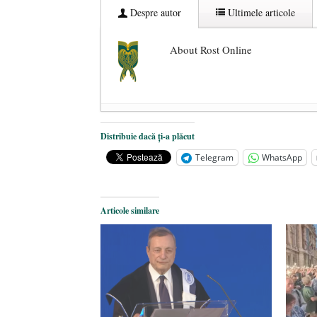
Despre autor
Ultimele articole
About Rost Online
Dezvăluiri cutremurătoare despre 
Distribuie dacă ți-a plăcut
Statul care servește Națiunea
- 21 
Telegram
WhatsApp
Legea Vexler produce efecte. Bustu
Articole similare