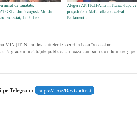
Permisul de sănătate,
Alegeri ANTICIPATE în Italia, după ce
TORIU din 6 august. Mii de
președintele Mattarella a dizolvat
au protestat, la Torino
Parlamentul
 au MINȚIT. Nu au fost suficiente locuri la liceu în acest an
ă 19 grade în instituțiile publice. Urmează campanii de informare și pe
și pe Telegram:
https://t.me/RevistaRost