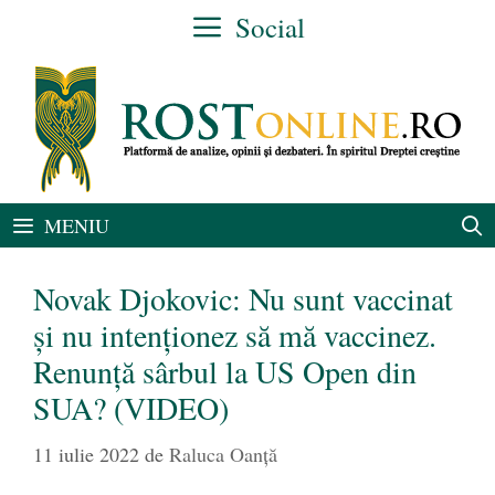
Sari
Social
la
conținut
MENIU
Novak Djokovic: Nu sunt vaccinat
şi nu intenţionez să mă vaccinez.
Renunță sârbul la US Open din
SUA? (VIDEO)
11 iulie 2022
de
Raluca Oanță