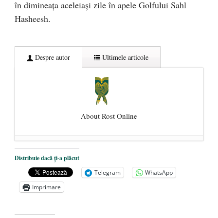
în dimineaţa aceleiaşi zile în apele Golfului Sahl
Hasheesh.
Despre autor
Ultimele articole
About Rost Online
Dezvăluiri cutremurătoare despre
Distribuie dacă ți-a plăcut
președintele Ucrainei, Volodymyr
Telegram
WhatsApp
Zelensky
- 13 mai 2026
Imprimare
Statul care servește Națiunea
- 21 aprilie
2026