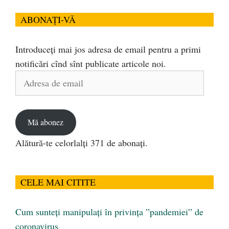
ABONAȚI-VĂ
Introduceți mai jos adresa de email pentru a primi
notificări cînd sînt publicate articole noi.
Adresa
de
email
Mă abonez
Alătură-te celorlalți 371 de abonați.
CELE MAI CITITE
Cum sunteți manipulați în privința ”pandemiei” de
coronavirus