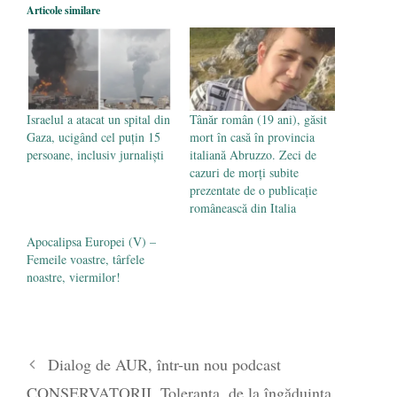
Legea Vexler produce efecte. Bustul
Articole similare
poetului Octavian Goga, înlăturat din Iași
- 16 aprilie 2026
Israelul a atacat un spital din
Tânăr român (19 ani), găsit
Gaza, ucigând cel puţin 15
mort în casă în provincia
persoane, inclusiv jurnalişti
italiană Abruzzo. Zeci de
cazuri de morți subite
prezentate de o publicație
românească din Italia
Apocalipsa Europei (V) –
Femeile voastre, târfele
noastre, viermilor!
Dialog de AUR, într-un nou podcast
CONSERVATORII. Toleranța, de la îngăduința