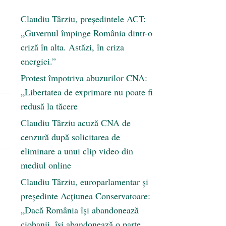
Claudiu Târziu, președintele ACT:
„Guvernul împinge România dintr-o
criză în alta. Astăzi, în criza
energiei.”
Protest împotriva abuzurilor CNA:
„Libertatea de exprimare nu poate fi
redusă la tăcere
Claudiu Târziu acuză CNA de
cenzură după solicitarea de
eliminare a unui clip video din
mediul online
Claudiu Târziu, europarlamentar și
președinte Acțiunea Conservatoare:
„Dacă România își abandonează
ciobanii, își abandonează o parte