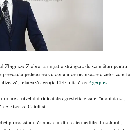
rul Zbigniew Ziobro, a iniţiat o strângere de semnături pentru
ie prevăzută pedepsirea cu doi ani de închisoare a celor care f
ulizează, relatează agenţia EFE, citată de
Agerpres
.
rmare a nivelului ridicat de agresivitate care, în opinia sa,
ţă de Biserica Catolică.
hei provoacă un răspuns dur din toate mediile. În schimb,