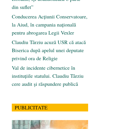
din suflet”
Conducerea Acțiunii Conservatoare,
la Aiud, în campania națională
pentru abrogarea Legii Vexler
Claudiu Târziu acuză USR că atacă
Biserica după apelul unei deputate
privind ora de Religie
Val de incidente cibernetice în
instituțiile statului. Claudiu Târziu
cere audit și răspundere publică
PUBLICITATE