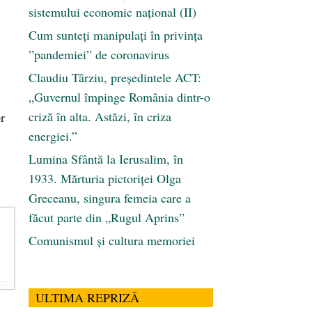
sistemului economic naţional (II)
Cum sunteți manipulați în privința
”pandemiei” de coronavirus
Claudiu Târziu, președintele ACT:
„Guvernul împinge România dintr-o
criză în alta. Astăzi, în criza
r
energiei.”
Lumina Sfântă la Ierusalim, în
1933. Mărturia pictoriței Olga
Greceanu, singura femeia care a
făcut parte din „Rugul Aprins”
Comunismul şi cultura memoriei
ULTIMA REPRIZĂ