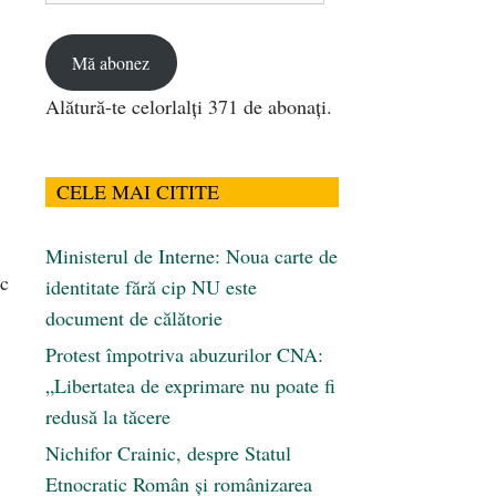
email
Mă abonez
Alătură-te celorlalți 371 de abonați.
CELE MAI CITITE
Ministerul de Interne: Noua carte de
ac
identitate fără cip NU este
document de călătorie
Protest împotriva abuzurilor CNA:
„Libertatea de exprimare nu poate fi
redusă la tăcere
Nichifor Crainic, despre Statul
Etnocratic Român şi românizarea