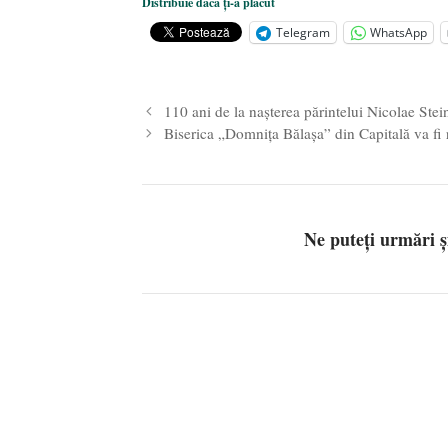
Distribuie dacă ți-a plăcut
Statul care servește Națiunea
- 21 
Telegram
WhatsApp
Legea Vexler produce efecte. Bustu
110 ani de la naşterea părintelui Nicolae Ste
Biserica „Domnița Bălașa” din Capitală va fi
Ne puteți urmări 