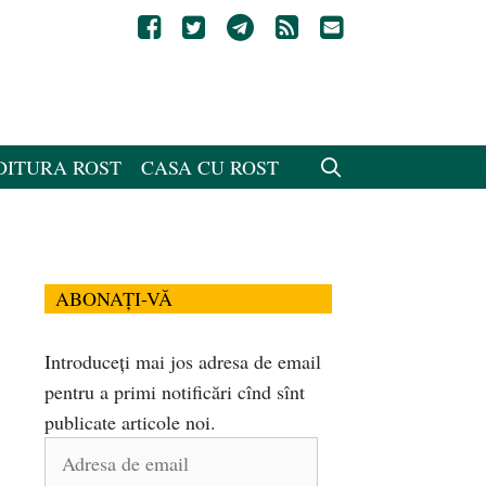
DITURA ROST
CASA CU ROST
ABONAȚI-VĂ
Introduceți mai jos adresa de email
pentru a primi notificări cînd sînt
publicate articole noi.
Adresa
de