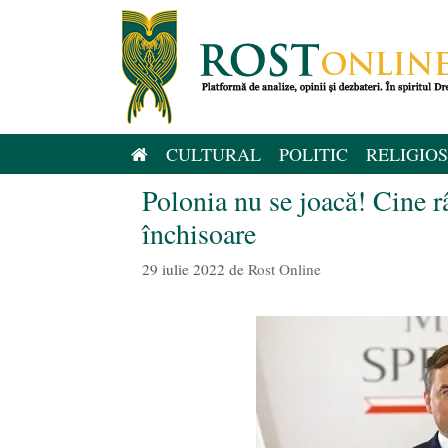
Sari
la
conținut
CULTURAL
POLITIC
RELIGIOS
Polonia nu se joacă! Cine r
închisoare
29 iulie 2022
de
Rost Online