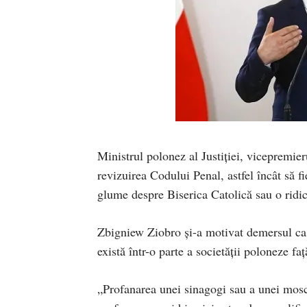
Ministrul polonez al Justiţiei, vicepremie
revizuirea Codului Penal, astfel încât să f
glume despre Biserica Catolică sau o ridic
Zbigniew Ziobro şi-a motivat demersul ca u
există într-o parte a societăţii poloneze fa
„Profanarea unei sinagogi sau a unei mosc