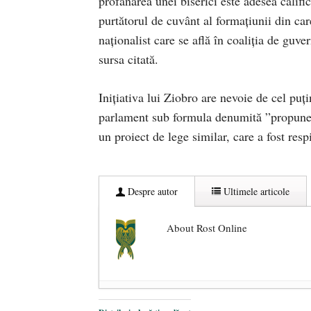
profanarea unei biserici este adesea califi
purtătorul de cuvânt al formaţiunii din car
naţionalist care se află în coaliţia de guv
sursa citată.
Iniţiativa lui Ziobro are nevoie de cel puţ
parlament sub formula denumită ”propunere
un proiect de lege similar, care a fost resp
Despre autor
Ultimele articole
About Rost Online
Dezvăluiri cutremurătoare despre 