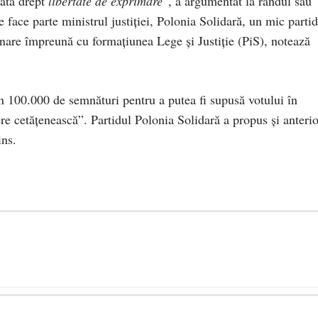
cată drept
libertate de exprimare
”, a argumentat la rândul său
e face parte ministrul justiţiei, Polonia Solidară, un mic partid
ernare împreună cu formaţiunea Lege şi Justiţie (PiS), notează
in 100.000 de semnături pentru a putea fi supusă votului în
 cetăţenească”. Partidul Polonia Solidară a propus şi anterio
ins.
președintele Ucrainei, Volodymyr Zelensky
- 13 mai 2026