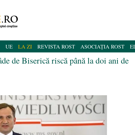
UE
LA ZI
REVISTA ROST
ASOCIAȚIA ROST
E
âde de Biserică riscă până la doi ani de