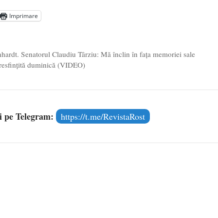
aprilie 2026
Imprimare
l poetului Octavian Goga, înlăturat din Iași
- 16 aprilie 2026
inhardt. Senatorul Claudiu Târziu: Mă înclin în fața memoriei sale
 resfințită duminică (VIDEO)
și pe Telegram:
https://t.me/RevistaRost