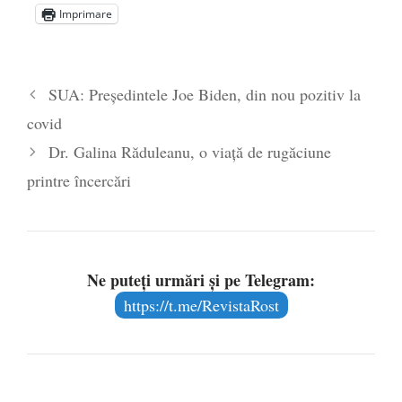
Imprimare
Statul care servește Națiunea
- 21 aprilie
2026
Legea Vexler produce efecte. Bustul
SUA: Președintele Joe Biden, din nou pozitiv la
poetului Octavian Goga, înlăturat din Iași
covid
- 16 aprilie 2026
Dr. Galina Răduleanu, o viaţă de rugăciune
printre încercări
Ne puteți urmări și pe Telegram:
https://t.me/RevistaRost