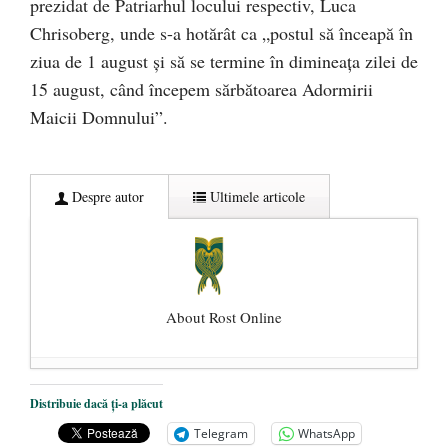
prezidat de Patriarhul locului respectiv, Luca
Chrisoberg, unde s-a hotărât ca „postul să înceapă în
ziua de 1 august și să se termine în dimineața zilei de
15 august, când începem sărbătoarea Adormirii
Maicii Domnului”.
Despre autor
Ultimele articole
About Rost Online
Dezvăluiri cutremurătoare despre
Distribuie dacă ți-a plăcut
președintele Ucrainei, Volodymyr
Telegram
WhatsApp
Zelensky
- 13 mai 2026