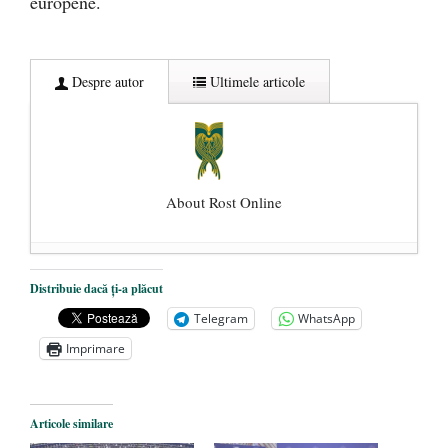
europene.
Despre autor
Ultimele articole
About Rost Online
Dezvăluiri cutremurătoare despre
Distribuie dacă ți-a plăcut
președintele Ucrainei, Volodymyr
Telegram
WhatsApp
Zelensky
- 13 mai 2026
Imprimare
Statul care servește Națiunea
- 21 aprilie
2026
Legea Vexler produce efecte. Bustul
Articole similare
poetului Octavian Goga, înlăturat din Iași