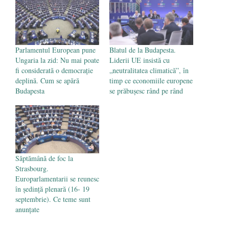
- 16 aprilie 2026
Parlamentul European pune
Blatul de la Budapesta.
Ungaria la zid: Nu mai poate
Liderii UE insistă cu
fi considerată o democraţie
„neutralitatea climatică”, în
deplină. Cum se apără
timp ce economiile europene
Budapesta
se prăbușesc rând pe rând
Săptămână de foc la
Strasbourg.
Europarlamentarii se reunesc
în ședință plenară (16- 19
septembrie). Ce teme sunt
anunțate