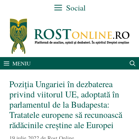
Sari
Social
la
conținut
MENIU
Poziția Ungariei în dezbaterea
privind viitorul UE, adoptată în
parlamentul de la Budapesta:
Tratatele europene să recunoască
rădăcinile creștine ale Europei
19 iulie 2022
de
Rost Online