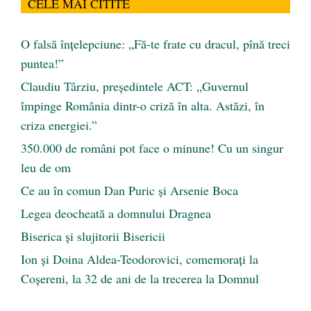
CELE MAI CITITE
O falsă înțelepciune: „Fă-te frate cu dracul, pînă treci
puntea!”
Claudiu Târziu, președintele ACT: „Guvernul
împinge România dintr-o criză în alta. Astăzi, în
criza energiei.”
350.000 de români pot face o minune! Cu un singur
leu de om
Ce au în comun Dan Puric şi Arsenie Boca
Legea deocheată a domnului Dragnea
Biserica și slujitorii Bisericii
Ion și Doina Aldea-Teodorovici, comemorați la
Coșereni, la 32 de ani de la trecerea la Domnul