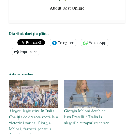
About Rost Online
Dezvăluiri cutremurătoare despre
Distribuie dacă ți-a plăcut
președintele Ucrainei, Volodymyr
Telegram
WhatsApp
Zelensky
- 13 mai 2026
Imprimare
Statul care servește Națiunea
- 21 aprilie
2026
Legea Vexler produce efecte. Bustul
Articole similare
poetului Octavian Goga, înlăturat din Iași
- 16 aprilie 2026
Alegeri legislative în Italia.
Giorgia Meloni deschide
Coaliția de dreapta speră la o
lista Fratelli d’Italia la
victorie istorică. Giorgia
alegerile europarlamentare
Meloni, favorită pentru a