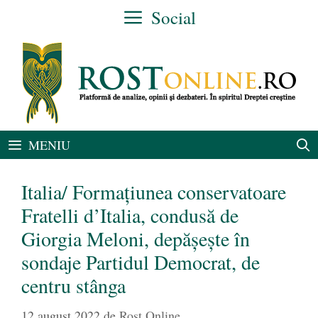
Sari
Social
la
conținut
MENIU
Italia/ Formațiunea conservatoare
Fratelli d’Italia, condusă de
Giorgia Meloni, depăşeşte în
sondaje Partidul Democrat, de
centru stânga
12 august 2022
de
Rost Online