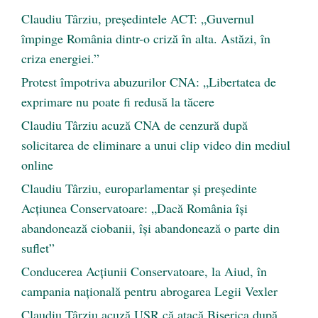
Claudiu Târziu, președintele ACT: „Guvernul
împinge România dintr-o criză în alta. Astăzi, în
criza energiei.”
Protest împotriva abuzurilor CNA: „Libertatea de
exprimare nu poate fi redusă la tăcere
Claudiu Târziu acuză CNA de cenzură după
solicitarea de eliminare a unui clip video din mediul
online
Claudiu Târziu, europarlamentar și președinte
Acțiunea Conservatoare: „Dacă România își
abandonează ciobanii, își abandonează o parte din
suflet”
Conducerea Acțiunii Conservatoare, la Aiud, în
campania națională pentru abrogarea Legii Vexler
Claudiu Târziu acuză USR că atacă Biserica după