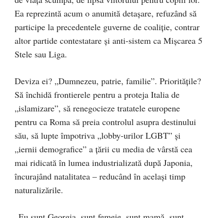
Ea reprezintă acum o anumită detașare, refuzând să
participe la precedentele guverne de coaliţie, contrar
altor partide contestatare şi anti-sistem ca Mişcarea 5
Stele sau Liga.
Deviza ei? „Dumnezeu, patrie, familie”. Priorităţile?
Să închidă frontierele pentru a proteja Italia de
„islamizare”, să renegocieze tratatele europene
pentru ca Roma să preia controlul asupra destinului
său, să lupte împotriva „lobby-urilor LGBT” şi
„iernii demografice” a ţării cu media de vârstă cea
mai ridicată în lumea industrializată după Japonia,
încurajând natalitatea – reducând în acelaşi timp
naturalizările.
„Eu sunt Georgia, sunt femeie, sunt mamă, sunt