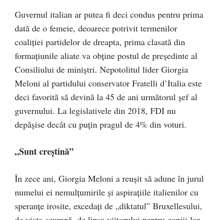
Guvernul italian ar putea fi deci condus pentru prima
dată de o femeie, deoarece potrivit termenilor
coaliţiei partidelor de dreapta, prima clasată din
formaţiunile aliate va obţine postul de preşedinte al
Consiliului de miniştri. Nepotolitul lider Giorgia
Meloni al partidului conservator Fratelli d’Italia este
deci favorită să devină la 45 de ani următorul şef al
guvernului. La legislativele din 2018, FDI nu
depăşise decât cu puţin pragul de 4% din voturi.
„Sunt creştină”
În zece ani, Giorgia Meloni a reuşit să adune în jurul
numelui ei nemulţumirile şi aspiraţiile italienilor cu
speranţe irosite, excedaţi de „diktatul” Bruxellesului,
de viaţa scumpă, de lipsa viitorului pentru copiii lor.