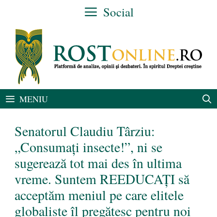
Sari
Social
la
conținut
MENIU
Senatorul Claudiu Târziu:
„Consumați insecte!”, ni se
sugerează tot mai des în ultima
vreme. Suntem REEDUCAȚI să
acceptăm meniul pe care elitele
globaliste îl pregătesc pentru noi