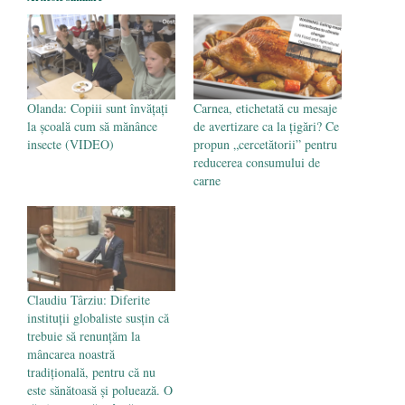
Părintele mărturisitor Constantin
Voicescu, pomenit, duminică, la
Mănăstirea Cernica
- 27 iulie 2024
Olanda: Copiii sunt învățați
Carnea, etichetată cu mesaje
la școală cum să mănânce
de avertizare ca la țigări? Ce
insecte (VIDEO)
propun „cercetătorii” pentru
reducerea consumului de
carne
Claudiu Târziu: Diferite
instituții globaliste susțin că
trebuie să renunțăm la
mâncarea noastră
tradițională, pentru că nu
este sănătoasă și poluează. O