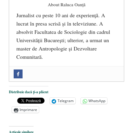
About Raluca Oanță
Jurnalist cu peste 10 ani de experiență. A
lucrat în presa scrisă și în televiziune. A
absolvit Facultatea de Sociologie din cadrul
Universității București; ulterior, a urmat un
master de Antropologie și Dezvoltare
Comunitară.
Zilele Culturii și Spiritualității la
Mănăstirea „Sfânta Ana” Rohia. Părintele
Nicolae Steinhardt, comemorat la 102 ani
Distribuie dacă ți-a plăcut
de la naștere
- 29 iulie 2024
Telegram
WhatsApp
„Carnea cultivată” în laborator, tot mai
Imprimare
aproape de autorizare pentru
comercializare în UE
- 28 iulie 2024
Articole similare