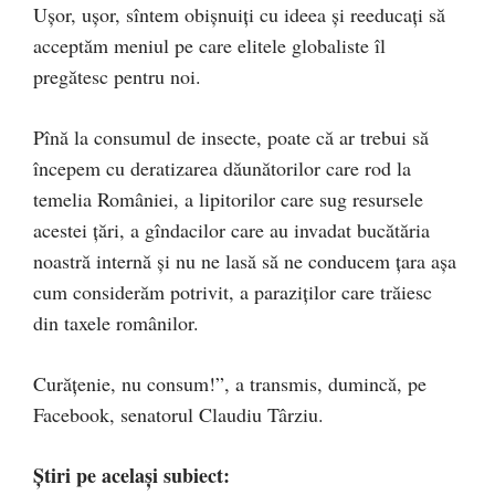
Ușor, ușor, sîntem obișnuiți cu ideea și reeducați să
acceptăm meniul pe care elitele globaliste îl
pregătesc pentru noi.
Pînă la consumul de insecte, poate că ar trebui să
începem cu deratizarea dăunătorilor care rod la
temelia României, a lipitorilor care sug resursele
acestei țări, a gîndacilor care au invadat bucătăria
noastră internă și nu ne lasă să ne conducem țara așa
cum considerăm potrivit, a paraziților care trăiesc
din taxele românilor.
Curățenie, nu consum!”, a transmis, dumincă, pe
Facebook, senatorul Claudiu Târziu.
Știri pe același subiect: