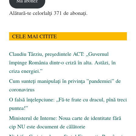
Mă abonez
Alătură-te celorlalți 371 de abonați.
CELE MAI CITITE
Claudiu Târziu, președintele ACT: „Guvernul
împinge România dintr-o criză în alta. Astăzi, în
criza energiei.”
Cum sunteți manipulați în privința ”pandemiei” de
coronavirus
O falsă înțelepciune: „Fă-te frate cu dracul, pînă treci
puntea!”
Ministerul de Interne: Noua carte de identitate fără
cip NU este document de călătorie