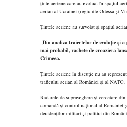
ţinte aeriene care au evoluat în spaţiul ae
aerian al Ucrainei (regiunile Odessa şi Vin
Țintele aeriene au survolat și spaţiul aeri
Din analiza traiectelor de evoluţie şi a
„
mai probabil, rachete de croazieră lansa
Crimeea.
Țintele aeriene în discuție nu au reprezent
traficului aerian al României şi al NATO.
Radarele de supraveghere și cercetare din
comandă şi control naţional al României ş
decidenţilor militari şi politici din Români