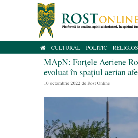
Sari
la
conținut
CULTURAL
POLITIC
RELIGIOS
MApN: Forțele Aeriene Româ
evoluat în spaţiul aerian af
10 octombrie 2022
de
Rost Online