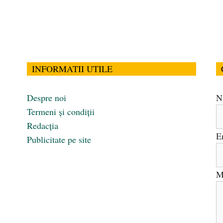
INFORMATII UTILE
Despre noi
N
Termeni și condiții
Redacția
E
Publicitate pe site
M