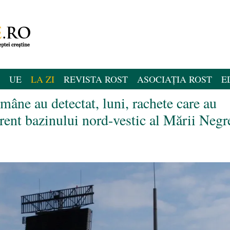
UE
LA ZI
REVISTA ROST
ASOCIAȚIA ROST
E
ne au detectat, luni, rachete care au
erent bazinului nord-vestic al Mării Negr