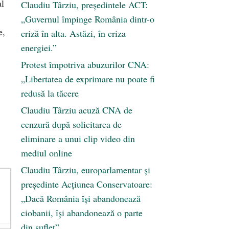
al
Claudiu Târziu, președintele ACT:
„Guvernul împinge România dintr-o
e,
criză în alta. Astăzi, în criza
energiei.”
Protest împotriva abuzurilor CNA:
„Libertatea de exprimare nu poate fi
redusă la tăcere
Claudiu Târziu acuză CNA de
cenzură după solicitarea de
eliminare a unui clip video din
mediul online
Claudiu Târziu, europarlamentar și
președinte Acțiunea Conservatoare:
„Dacă România își abandonează
ciobanii, își abandonează o parte
din suflet”