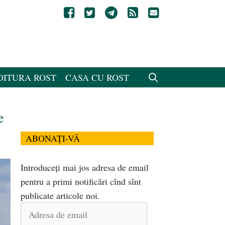
DITURA ROST
CASA CU ROST
e
ABONAȚI-VĂ
Introduceți mai jos adresa de email
pentru a primi notificări cînd sînt
publicate articole noi.
Adresa
de