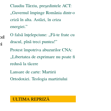
Claudiu Târziu, președintele ACT:
„Guvernul împinge România dintr-o
criză în alta. Astăzi, în criza
.
energiei.”
O falsă înțelepciune: „Fă-te frate cu
cel
dracul, pînă treci puntea!”
ei
Protest împotriva abuzurilor CNA:
„Libertatea de exprimare nu poate fi
redusă la tăcere
Lansare de carte: Martirii
Ortodoxiei. Teologia martiriului
ULTIMA REPRIZĂ