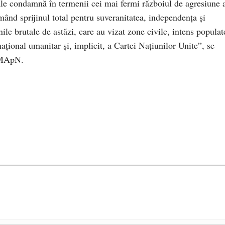
le condamnă în termenii cei mai fermi războiul de agresiune 
ând sprijinul total pentru suveranitatea, independența și
unile brutale de astăzi, care au vizat zone civile, intens populat
ațional umanitar și, implicit, a Cartei Națiunilor Unite”, se
 MApN.