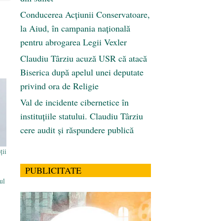
Conducerea Acțiunii Conservatoare,
la Aiud, în campania națională
pentru abrogarea Legii Vexler
Claudiu Târziu acuză USR că atacă
Biserica după apelul unei deputate
privind ora de Religie
Val de incidente cibernetice în
instituțiile statului. Claudiu Târziu
cere audit și răspundere publică
ții
PUBLICITATE
ul