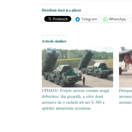
Dezvăluiri cutremurătoare despre 
Distribuie dacă ți-a plăcut
Statul care servește Națiunea
- 21 
Telegram
WhatsApp
Legea Vexler produce efecte. Bustu
Articole similare
UPDATE: Forțele aeriene române neagă
Detașam
doborârea, din greșeală, a celor două
aeronav
aeronave de o rachetă sol-aer S-300 a
misiuni
apărării antiaeriene ucrainene