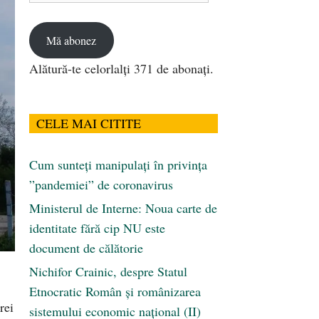
email
Mă abonez
Alătură-te celorlalți 371 de abonați.
CELE MAI CITITE
Cum sunteți manipulați în privința
”pandemiei” de coronavirus
Ministerul de Interne: Noua carte de
identitate fără cip NU este
document de călătorie
Nichifor Crainic, despre Statul
Etnocratic Român şi românizarea
rei
sistemului economic naţional (II)