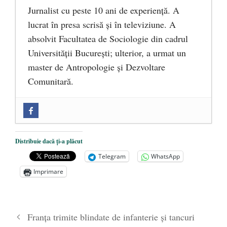
Jurnalist cu peste 10 ani de experiență. A
lucrat în presa scrisă și în televiziune. A
absolvit Facultatea de Sociologie din cadrul
Universității București; ulterior, a urmat un
master de Antropologie și Dezvoltare
Comunitară.
Zilele Culturii și Spiritualității la
Mănăstirea „Sfânta Ana” Rohia. Părintele
Nicolae Steinhardt, comemorat la 102 ani
Distribuie dacă ți-a plăcut
de la naștere
- 29 iulie 2024
Telegram
WhatsApp
„Carnea cultivată” în laborator, tot mai
Imprimare
aproape de autorizare pentru
comercializare în UE
- 28 iulie 2024
Părintele mărturisitor Constantin
Franța trimite blindate de infanterie și tancuri