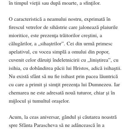
în timpul vieții sau după moarte, a sfinților.
O caracteristică a neamului nostru, exprimată în
firescul vetrelor de sihăstrie care jalonează plaiurile
mioritice, este prezența trăitorilor creştini, a
călugărilor, a „sihaştrilor”. Cei din urmă primesc
apelativul, cu vocea simplă a omului din popor,
cuvenit celor dăruiți îndeletnicirii cu „liniştirea”, cu
isihia, cu dobândirea păcii lui Hristos, adică isihaştii.
Nu există sfânt să nu fie isihast prin pacea lăuntrică
cu care a primit şi simțit prezența lui Dumnezeu. Iar
chemarea ne este adresată nouă tuturor, chiar şi în
mijlocul şi tumultul oraşelor.
Acum, la ceas aniversar, gândul şi căutarea noastră
spre Sfânta Parascheva să ne adâncească în a