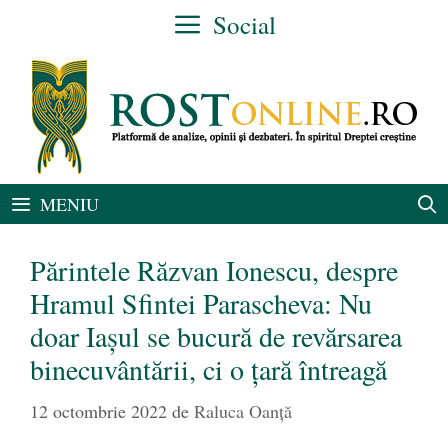
Sari
Social
la
conținut
MENIU
Părintele Răzvan Ionescu, despre
Hramul Sfintei Parascheva: Nu
doar Iaşul se bucură de revărsarea
binecuvântării, ci o țară întreagă
12 octombrie 2022
de
Raluca Oanță