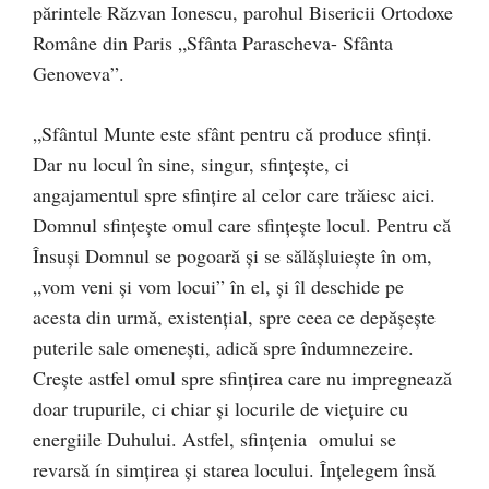
părintele Răzvan Ionescu, parohul Bisericii Ortodoxe
Române din Paris „Sfânta Parascheva- Sfânta
Genoveva”.
„Sfântul Munte este sfânt pentru că produce sfinți.
Dar nu locul în sine, singur, sfințeşte, ci
angajamentul spre sfințire al celor care trăiesc aici.
Domnul sfințeşte omul care sfințeşte locul. Pentru că
Însuşi Domnul se pogoară şi se sălăşluieşte în om,
„vom veni şi vom locui” în el, şi îl deschide pe
acesta din urmă, existențial, spre ceea ce depăşeşte
puterile sale omeneşti, adică spre îndumnezeire.
Creşte astfel omul spre sfințirea care nu impregnează
doar trupurile, ci chiar şi locurile de viețuire cu
energiile Duhului. Astfel, sfințenia omului se
revarsă ín simțirea şi starea locului. Înțelegem însă