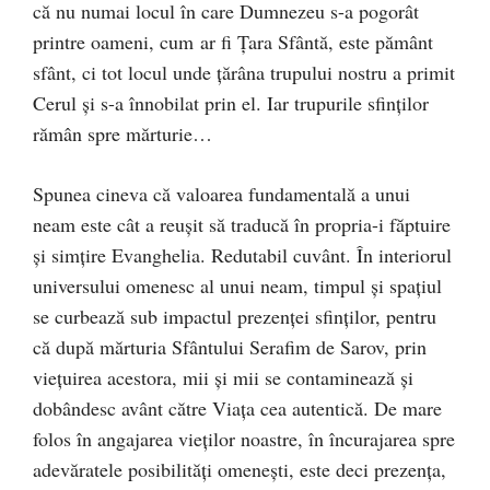
că nu numai locul în care Dumnezeu s-a pogorât
printre oameni, cum ar fi Țara Sfântă, este pământ
sfânt, ci tot locul unde țărâna trupului nostru a primit
Cerul şi s-a înnobilat prin el. Iar trupurile sfinților
rămân spre mărturie…
Spunea cineva că valoarea fundamentală a unui
neam este cât a reuşit să traducă în propria-i făptuire
şi simțire Evanghelia. Redutabil cuvânt. În interiorul
universului omenesc al unui neam, timpul şi spațiul
se curbează sub impactul prezenței sfinților, pentru
că după mărturia Sfântului Serafim de Sarov, prin
viețuirea acestora, mii şi mii se contaminează şi
dobândesc avânt către Viața cea autentică. De mare
folos în angajarea vieților noastre, în încurajarea spre
adevăratele posibilități omeneşti, este deci prezența,