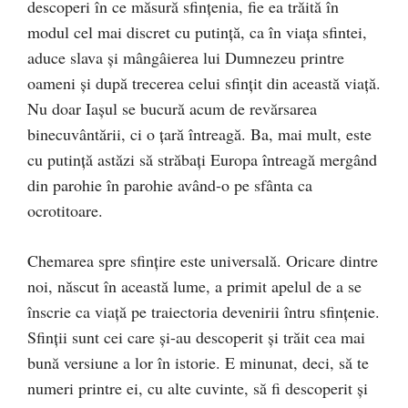
descoperi în ce măsură sfințenia, fie ea trăită în
modul cel mai discret cu putință, ca în viața sfintei,
aduce slava şi mângâierea lui Dumnezeu printre
oameni şi după trecerea celui sfințit din această viață.
Nu doar Iaşul se bucură acum de revărsarea
binecuvântării, ci o țară întreagă. Ba, mai mult, este
cu putință astăzi să străbați Europa întreagă mergând
din parohie în parohie având-o pe sfânta ca
ocrotitoare.
Chemarea spre sfințire este universală. Oricare dintre
noi, născut în această lume, a primit apelul de a se
înscrie ca viață pe traiectoria devenirii întru sfințenie.
Sfinții sunt cei care şi-au descoperit şi trăit cea mai
bună versiune a lor în istorie. E minunat, deci, să te
numeri printre ei, cu alte cuvinte, să fi descoperit şi