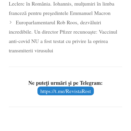
Voicescu, pomenit, duminică, la
Leclerc în România. Iohannis, mulțumiri în limba
Mănăstirea Cernica
- 27 iulie 2024
franceză pentru președintele Emmanuel Macron
Europarlamentarul Rob Roos, dezvăluiri
incredibile. Un director Pfizer recunoaște: Vaccinul
anti-covid NU a fost testat cu privire la oprirea
transmiterii virusului
Ne puteți urmări și pe Telegram:
https://t.me/RevistaRost