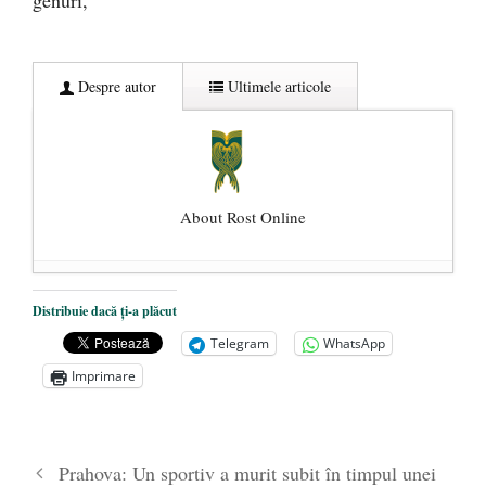
genuri,
Despre autor
Ultimele articole
About Rost Online
Dezvăluiri cutremurătoare despre
Distribuie dacă ți-a plăcut
președintele Ucrainei, Volodymyr
Telegram
WhatsApp
Zelensky
- 13 mai 2026
Imprimare
Statul care servește Națiunea
- 21 aprilie
2026
Legea Vexler produce efecte. Bustul
Prahova: Un sportiv a murit subit în timpul unei
poetului Octavian Goga, înlăturat din Iași