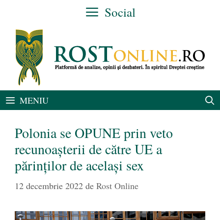
Sari
Social
la
conținut
MENIU
Polonia se OPUNE prin veto
recunoașterii de către UE a
părinților de același sex
12 decembrie 2022
de
Rost Online