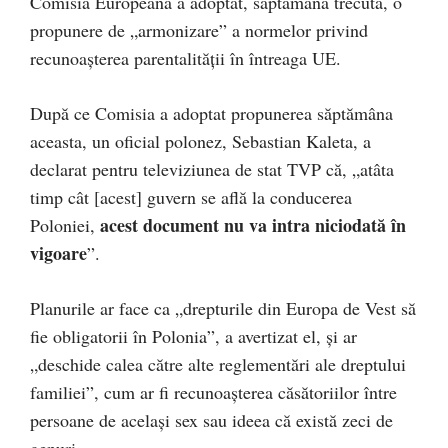
Comisia Europeană a adoptat, săptămâna trecută, o
propunere de „armonizare” a normelor privind
recunoașterea parentalității în întreaga UE.
După ce Comisia a adoptat propunerea săptămâna
aceasta, un oficial polonez, Sebastian Kaleta, a
declarat pentru televiziunea de stat TVP că, „atâta
timp cât [acest] guvern se află la conducerea
acest document nu va intra niciodată în
Poloniei,
vigoare
”.
Planurile ar face ca „drepturile din Europa de Vest să
fie obligatorii în Polonia”, a avertizat el, și ar
„deschide calea către alte reglementări ale dreptului
familiei”, cum ar fi recunoașterea căsătoriilor între
persoane de același sex sau ideea că există zeci de