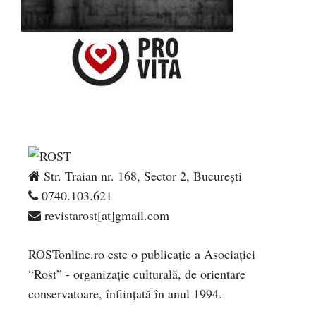
Str. Traian nr. 168, Sector 2, București
0740.103.621
revistarost[at]gmail.com
ROSTonline.ro este o publicaţie a Asociaţiei
“Rost” - organizaţie culturală, de orientare
conservatoare, înfiinţată în anul 1994.