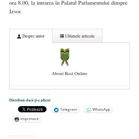
ora 8.00, la intrarea în Palatul Parlamentului dinspre
Izvor.
Despre autor
Ultimele articole
About Rost Online
Dezvăluiri cutremurătoare despre
Distribuie dacă ți-a plăcut
președintele Ucrainei, Volodymyr
Telegram
WhatsApp
Zelensky
- 13 mai 2026
Imprimare
Statul care servește Națiunea
- 21 aprilie
2026