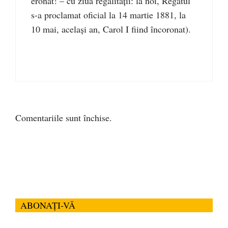
eronat! – cu ziua regalității: la noi, Regatul
s-a proclamat oficial la 14 martie 1881, la
10 mai, același an, Carol I fiind încoronat).
Comentariile sunt închise.
ABONAȚI-VĂ