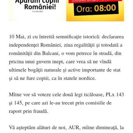
10 Mai, zi cu întreită semnificație istorică: declararea
independenței României, ziua regalității și totodată a
românității din Balcani, o vom petrece în stradă, din
pricina unui guvern inept, care vrea să ne vîndă
ultimele bogății naturale și active importante de stat
și să ne fure copiii, ca în statele nordice.
Mîine vor să voteze cele două legi ticăloase, PLx 143
și 145, pe care azi le-au trecut prin comisiile de
raport prin fraudă.
Vă așteptăm alături de noi, AUR, mîine dimineață, la