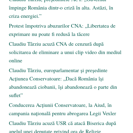
împinge România dintr-o criză în alta. Astăzi, în
criza energiei.”
Protest împotriva abuzurilor CNA: „Libertatea de
exprimare nu poate fi redusă la tăcere
Claudiu Târziu acuză CNA de cenzură după
solicitarea de eliminare a unui clip video din mediul
online
Claudiu Târziu, europarlamentar și președinte
Acțiunea Conservatoare: „Dacă România își
abandonează ciobanii, își abandonează o parte din
suflet”
Conducerea Acțiunii Conservatoare, la Aiud, în
campania națională pentru abrogarea Legii Vexler
Claudiu Târziu acuză USR că atacă Biserica după
apelul unei deputate privind ora de Religie