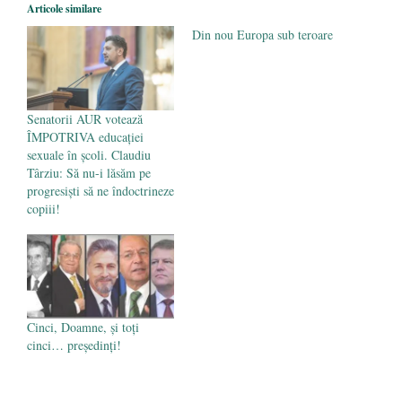
Legea Vexler produce efecte. Bustul
Articole similare
poetului Octavian Goga, înlăturat din Iași
Din nou Europa sub teroare
- 16 aprilie 2026
Senatorii AUR votează
ÎMPOTRIVA educației
sexuale în școli. Claudiu
Târziu: Să nu-i lăsăm pe
progresiști să ne îndoctrineze
copiii!
Cinci, Doamne, și toți
cinci… președinți!