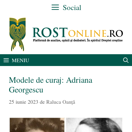
Sari
Social
la
conținut
MENIU
Modele de curaj: Adriana
Georgescu
25 iunie 2023
de
Raluca Oanță