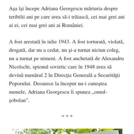
Așa își începe Adriana Georgescu mărturia despre
teribilii ani pe care avea să-i trăiască, cei mai grei ani
ai ei, cei mai grei ani ai României.
A fost arestată în iulie 1943. A fost torturată, violată,
drogată, dar nu a cedat, nu și-a turnat niciun coleg,
nu a turnat pe nimeni. A fost anchetată de Alexandru
Nicolschi, spionul sovietic care în 1948 avea să
devină numărul 2 în Direcția Generală a Securității
Poporului. Deoarece la început nu-i cunoștea
numele, Adriana Georgescu îi spunea „omul-
șobolan”.
* * *