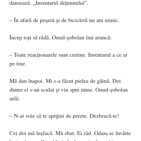
dansează. „Inventarul deținutului”.
– În afară de poșetă și de bicicletă nu am nimic.
Încep toți să râdă. Omul-șobolan îmi aruncă:
– Toate reacționarele sunt cretine. Inventarul a ce ai
pe tine.
Mă dau înapoi. Mi s-a făcut pielea de găină. Doi
dintre ei s-au sculat și vin spre mine. Omul-șobolan
urlă:
– N-ai voie să te sprijini de perete. Dezbracă-te!
Cei doi mă înșfacă. Mă zbat. Ei râd. Odaia se învârte