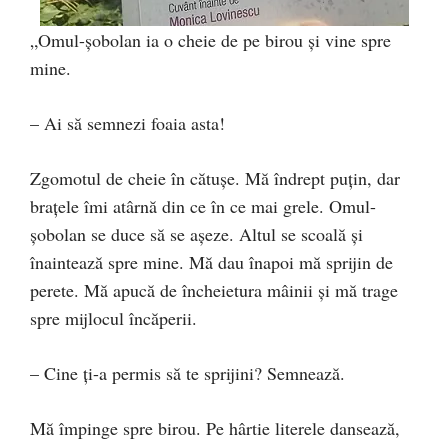
„Omul-șobolan ia o cheie de pe birou și vine spre
mine.
– Ai să semnezi foaia asta!
Zgomotul de cheie în cătușe. Mă îndrept puțin, dar
brațele îmi atârnă din ce în ce mai grele. Omul-
șobolan se duce să se așeze. Altul se scoală și
înaintează spre mine. Mă dau înapoi mă sprijin de
perete. Mă apucă de încheietura mâinii și mă trage
spre mijlocul încăperii.
– Cine ți-a permis să te sprijini? Semnează.
Mă împinge spre birou. Pe hârtie literele dansează,