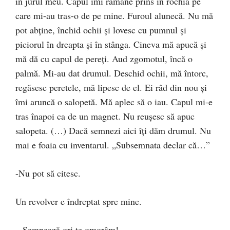
în jurul meu. Capul îmi rămâne prins în rochia pe
care mi-au tras-o de pe mine. Furoul alunecă. Nu mă
pot abține, închid ochii și lovesc cu pumnul și
piciorul în dreapta și în stânga. Cineva mă apucă și
mă dă cu capul de pereți. Aud zgomotul, încă o
palmă. Mi-au dat drumul. Deschid ochii, mă întorc,
regăsesc peretele, mă lipesc de el. Ei râd din nou și
îmi aruncă o salopetă. Mă aplec să o iau. Capul mi-e
tras înapoi ca de un magnet. Nu reușesc să apuc
salopeta. (…) Dacă semnezi aici îți dăm drumul. Nu
mai e foaia cu inventarul. „Subsemnata declar că…”
-Nu pot să citesc.
Un revolver e îndreptat spre mine.
– Semnează ori te omorâm!