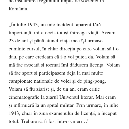
de instaurarea regimului impus de sovietici în
România.
„În iulie 1943, un mic incident, aparent fără
importanță, mi-a decis totuși întreaga viață. Aveam
23 de ani și până atunci viața mea își urmase
cuminte cursul, în chiar direcția pe care voiam să i-o
dau, pe care credeam că i-o voi putea da. Voiam să
mă fac avocată și tocmai îmi dădusem licența. Voiam
să fac sport și participasem deja la mai multe
campionate naționale de volei și de ping-pong.
Voiam să fiu ziarist și, de un an, eram critic
cinematografic la ziarul Universul literar. Mai eram
și infirmieră la un spital militar. Prin urmare, în iulie
1943, chiar în ziua examenului de licență, a început
totul. Trebuie să fi fost într-o vineri…”