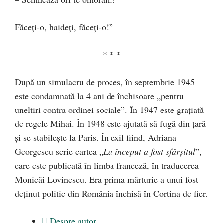
Făceți-o, haideți, făceți-o!”
* * *
După un simulacru de proces, în septembrie 1945
este condamnată la 4 ani de închisoare „pentru
uneltiri contra ordinei sociale”. În 1947 este grațiată
de regele Mihai. În 1948 este ajutată să fugă din țară
și se stabilește la Paris. În exil fiind, Adriana
Georgescu scrie cartea „
La început a fost sfârșitul
”,
care este publicată în limba franceză, în traducerea
Monicăi Lovinescu. Era prima mărturie a unui fost
deținut politic din România închisă în Cortina de fier.
Despre autor