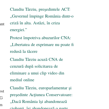
Claudiu Târziu, președintele ACT:
„Guvernul împinge România dintr-o
criză în alta. Astăzi, în criza
ant
energiei.”
Protest împotriva abuzurilor CNA:
„Libertatea de exprimare nu poate fi
redusă la tăcere
Claudiu Târziu acuză CNA de
cenzură după solicitarea de
eliminare a unui clip video din
mediul online
Claudiu Târziu, europarlamentar și
ost
președinte Acțiunea Conservatoare:
UG
„Dacă România își abandonează
am
ciobanii, își abandonează o parte