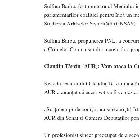
Sulfina Barbu, fost ministru al Mediului î
parlamentarilor coaliției pentru încă un m
Studierea Arhivelor Securității (CNSAS).
Sulfina Barbu, propunerea PNL, a concurat
a Crimelor Comunismului, care a fost pr
Claudiu Târziu (AUR): Vom ataca la Curt
Reacția senatorului Claudiu Târziu nu a în
AUR a anunțat că acest vot va fi contestat
„Susținem profesioniști, nu sinecuriști! Is
AUR din Senat și Camera Deputaților pe
Un profesionist sincer preocupat de a sco