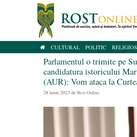
Sari
la
conținut
CULTURAL
POLITIC
RELIGIOS
Parlamentul o trimite pe S
candidatura istoricului Ma
(AUR): Vom ataca la Curtea 
28 iunie 2023
de
Rost Online