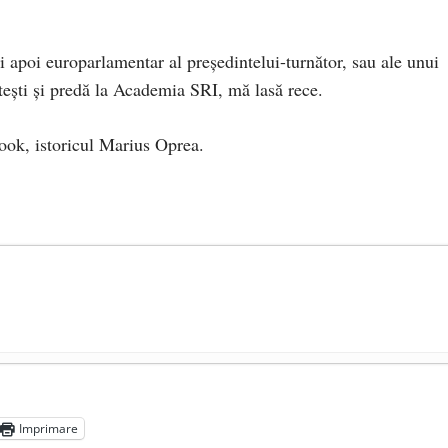
 și apoi europarlamentar al președintelui-turnător, sau ale unui
tești și predă la Academia SRI, mă lasă rece.
book, istoricul Marius Oprea.
președintele Ucrainei, Volodymyr Zelensky
- 13 mai 2026
aprilie 2026
Imprimare
l poetului Octavian Goga, înlăturat din Iași
- 16 aprilie 2026