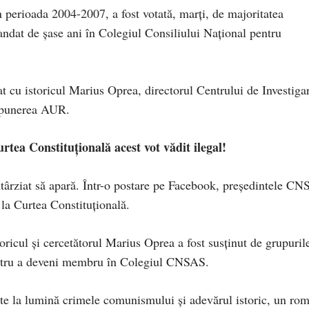
n perioada 2004-2007, a fost votată, marți, de majoritatea
andat de șase ani în Colegiul Consiliului Național pentru
 cu istoricul Marius Oprea, directorul Centrului de Investiga
opunerea AUR.
ea Constituțională acest vot vădit ilegal!
târziat să apară. Într-o postare pe Facebook, președintele CN
 la Curtea Constituțională.
toricul și cercetătorul Marius Oprea a fost susținut de grupuril
ntru a deveni membru în Colegiul CNSAS.
ate la lumină crimele comunismului și adevărul istoric, un ro