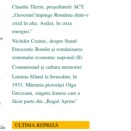
Claudiu Târziu, președintele ACT:
„Guvernul împinge România dintr-o
criză în alta. Astăzi, în criza
energiei.”
re
Nichifor Crainic, despre Statul
Etnocratic Român şi românizarea
sistemului economic naţional (II)
Comunismul şi cultura memoriei
Lumina Sfântă la Ierusalim, în
S
1933. Mărturia pictoriței Olga
Greceanu, singura femeia care a
făcut parte din „Rugul Aprins”
e
ULTIMA REPRIZĂ
mân