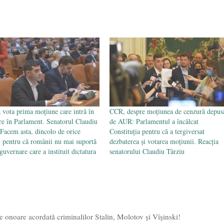
vota prima moțiune care intră în
CCR, despre moţiunea de cenzură depus
re în Parlament. Senatorul Claudiu
de AUR: Parlamentul a încălcat
 Facem asta, dincolo de orice
Constituţia pentru că a tergiversat
, pentru că românii nu mai suportă
dezbaterea şi votarea moţiunii. Reacția
guvernare care a instituit dictatura
senatorului Claudiu Târziu
e onoare acordată criminalilor Stalin, Molotov și Vîșinski!