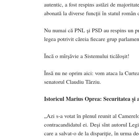
autentic, a fost respins astăzi de majorita
abonată la diverse funcții în statul român
Nu numai că PNL și PSD au respins un profe
legea potrivit căreia fiecare grup parlame
Încă o mîrșăvie a Sistemului ticăloșit!
Însă nu ne oprim aici: vom ataca la Curtea 
senatorul Claudiu Târziu.
Istoricul Marius Oprea: Securitatea și a
„Azi s-a votat în plenul reunit al Camere
contracandidatul ei. Deși sînt autorul Legi
care a salvat-o de la dispariție, în urma 