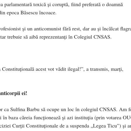
tea parlamentară toxică și coruptă, fiind preferată o doamnă
 din epoca Băsescu încoace.
sionist și un anticomunist fără rest, dar au și încălcat flagr
ntar trebuie să aibă reprezentanți în Colegiul CNSAS.
Constituțională acest vot vădit ilegal!”, a transmis, marți,
nticorpii ei!
lor ca Sulfina Barbu să ocupe un loc în colegiul CNSAS. Am f
i în baza căreia funcționează și azi instituția (prin votarea O
deciziei Curții Constituționale de a suspenda „Legea Ticu”) și 