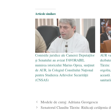
Articole similare
Comisiile juridice ale Camerei Deputaților
AUR va 
și Senatului au avizat FAVORABIL
dezbate
numirea istoricului Marius Oprea, susținut
Târziu:
de AUR, în Colegiul Consiliului Național
orgoliu
pentru Studierea Arhivelor Securității
această 
(CNSAS)
sanitară
Modele de curaj: Adriana Georgescu
Senatorul Claudiu Târziu: Ridicați cetățenia d