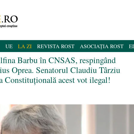
UE
LA ZI
REVISTA ROST
ASOCIAȚIA ROST
E
ulfina Barbu în CNSAS, respingând
rius Oprea. Senatorul Claudiu Târziu
Constituțională acest vot ilegal!