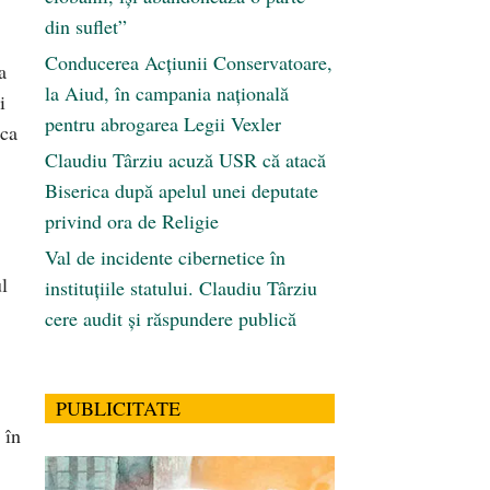
din suflet”
Conducerea Acțiunii Conservatoare,
a
la Aiud, în campania națională
i
pentru abrogarea Legii Vexler
 ca
Claudiu Târziu acuză USR că atacă
Biserica după apelul unei deputate
privind ora de Religie
Val de incidente cibernetice în
l
instituțiile statului. Claudiu Târziu
cere audit și răspundere publică
PUBLICITATE
 în