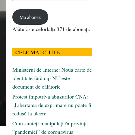
email
Mă abonez
Alătură-te celorlalți 371 de abonați.
CELE MAI CITITE
Ministerul de Interne: Noua carte de
identitate fără cip NU este
document de călătorie
Protest împotriva abuzurilor CNA:
„Libertatea de exprimare nu poate fi
redusă la tăcere
Cum sunteți manipulați în privința
”pandemiei” de coronavirus