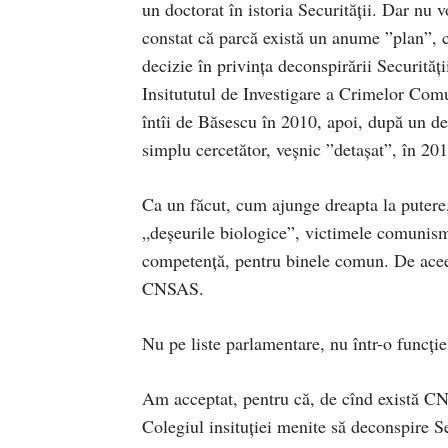
un doctorat în istoria Securității. Dar nu
constat că parcă există un anume ”plan”,
decizie în privința deconspirării Securită
Insitututul de Investigare a Crimelor Com
întîi de Băsescu în 2010, apoi, după un d
simplu cercetător, veșnic ”detașat”, în 201
Ca un făcut, cum ajunge dreapta la putere
„deșeurile biologice”, victimele comunism
competență, pentru binele comun. De ace
CNSAS.
Nu pe liste parlamentare, nu într-o funcți
Am acceptat, pentru că, de cînd există CN
Colegiul insituției menite să deconspire S