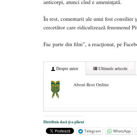
anticorpi, atunci cînd e amenințată.
În rest, comentarii ale unui fost consilier
cercetător care ridiculizează fenomenul Pi
Fac parte din film”, a reacționat, pe Face
Despre autor
Ultimele articole
About Rost Online
Dezvăluiri cutremurătoare despre 
Distribuie dacă ți-a plăcut
Statul care servește Națiunea
- 21 
Telegram
WhatsApp
Legea Vexler produce efecte. Bustu