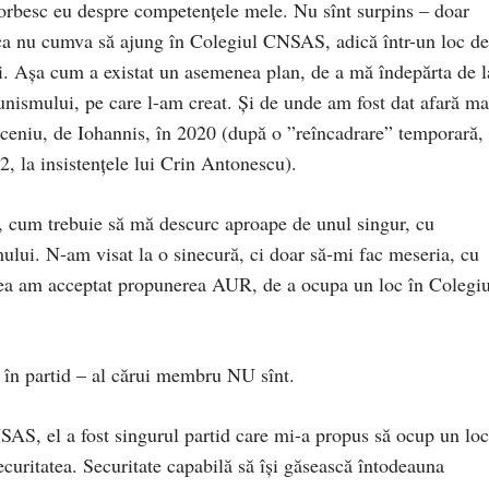
 vorbesc eu despre competențele mele. Nu sînt surpins – doar
 ca nu cumva să ajung în Colegiul CNSAS, adică într-un loc de
ții. Așa cum a existat un asemenea plan, de a mă îndepărta de l
unismului, pe care l-am creat. Și de unde am fost dat afară ma
eceniu, de Iohannis, în 2020 (după o ”reîncadrare” temporară,
2, la insistențele lui Crin Antonescu).
, cum trebuie să mă descurc aproape de unul singur, cu
ului. N-am visat la o sinecură, ci doar să-mi fac meseria, cu
ea am acceptat propunerea AUR, de a ocupa un loc în Colegiu
e în partid – al cărui membru NU sînt.
SAS, el a fost singurul partid care mi-a propus să ocup un loc
ecuritatea. Securitate capabilă să își găsească întodeauna