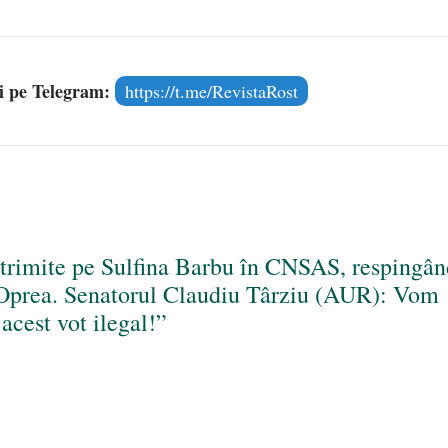
și pe Telegram:
https://t.me/RevistaRost
 trimite pe Sulfina Barbu în CNSAS, respingân
s Oprea. Senatorul Claudiu Târziu (AUR): Vom
acest vot ilegal!”