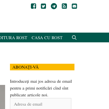
DITURA ROST
CASA CU ROST
ABONAȚI-VĂ
Introduceți mai jos adresa de email
pentru a primi notificări cînd sînt
publicate articole noi.
Adresa
de