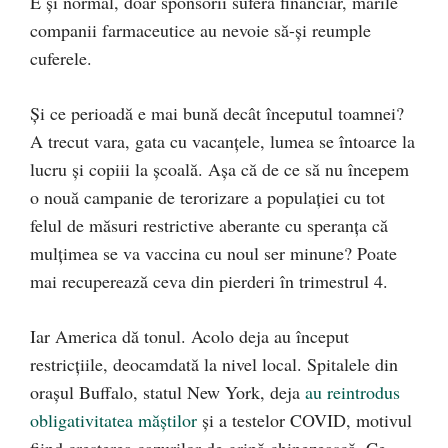
E și normal, doar sponsorii suferă financiar, marile
companii farmaceutice au nevoie să-și reumple
cuferele.
Și ce perioadă e mai bună decât începutul toamnei?
A trecut vara, gata cu vacanțele, lumea se întoarce la
lucru și copiii la școală. Așa că de ce să nu începem
o nouă campanie de terorizare a populației cu tot
felul de măsuri restrictive aberante cu speranța că
mulțimea se va vaccina cu noul ser minune? Poate
mai recuperează ceva din pierderi în trimestrul 4.
Iar America dă tonul. Acolo deja au început
restricțiile, deocamdată la nivel local. Spitalele din
orașul Buffalo, statul New York, deja
au reintrodus
obligativitatea măștilor
și a testelor COVID, motivul
fiind creșterea cazurilor de gripă chinezească. Ce