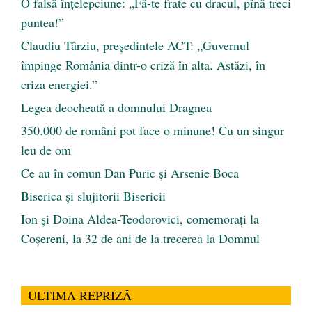
O falsă înțelepciune: „Fă-te frate cu dracul, pînă treci
puntea!”
Claudiu Târziu, președintele ACT: „Guvernul
împinge România dintr-o criză în alta. Astăzi, în
criza energiei.”
Legea deocheată a domnului Dragnea
350.000 de români pot face o minune! Cu un singur
leu de om
Ce au în comun Dan Puric şi Arsenie Boca
Biserica și slujitorii Bisericii
Ion și Doina Aldea-Teodorovici, comemorați la
Coșereni, la 32 de ani de la trecerea la Domnul
ULTIMA REPRIZĂ