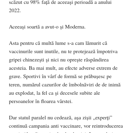
scăzut cu 98% față de aceeași perioadă a anului
2022.
Aceeași soartă a avut-o și Moderna.
Asta pentru că multă lume s-a cam lămurit că
vaccinurile sunt inutile, nu te protejează împotriva
gripei chinezești și nici nu oprește răspândirea
acesteia. Ba mai mult, au efecte adverse extrem de
grave. Sportivi în vârf de formă se prăbușesc pe
teren, numărul cazurilor de îmbolnăviri de de inimă
au explodat, la fel ca și decesele subite ale
persoanelor în floarea vârstei.
Dar statul paralel nu cedează, așa zișii „experți”
continuă campania anti vaccinare, vor reintroducerea