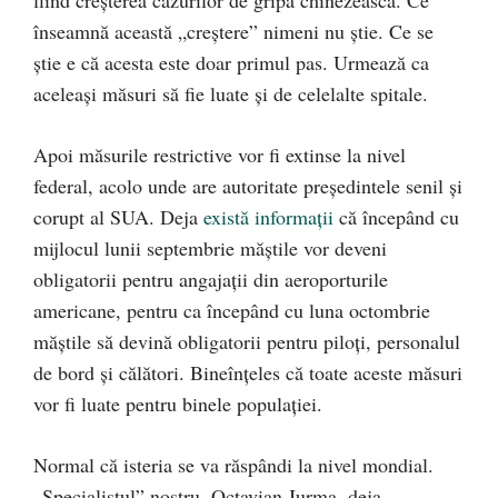
înseamnă această „creștere” nimeni nu știe. Ce se
știe e că acesta este doar primul pas. Urmează ca
aceleași măsuri să fie luate și de celelalte spitale.
Apoi măsurile restrictive vor fi extinse la nivel
federal, acolo unde are autoritate președintele senil și
corupt al SUA. Deja
există informații
că începând cu
mijlocul lunii septembrie măștile vor deveni
obligatorii pentru angajații din aeroporturile
americane, pentru ca începând cu luna octombrie
măștile să devină obligatorii pentru piloți, personalul
de bord și călători. Bineînțeles că toate aceste măsuri
vor fi luate pentru binele populației.
Normal că isteria se va răspândi la nivel mondial.
„Specialistul” nostru, Octavian Jurma, deja