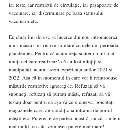
iar teste, iar restricții de circulație, iar pașapoarte de
vaccinare, iar discriminare pe baza statusului
vaccinării etc.
Eu chiar îmi doresc să încerce din nou introducerea
unor măsuri restrictive similare cu cele din perioada
plandemiei. Pentru că acum deja suntem mult mai
mulți cei care realizează că au fost mințiți și
manipulați, acum avem experiența anilor 2021 și
2022. Așa că în momentul în care vor fi reintroduse
măsurile restrictive ignorați-le. Refuzați să vă
supuneți, refuzați să purtați măști, refuzați să vă
testați doar pentru că așa vă cere cineva, boicotați
magazinele care vor condiționa intrarea de portul
măștii etc. Puterea e de partea noastră, cu cât suntem
mai mulți, cu atât vom avea putere mai mare!