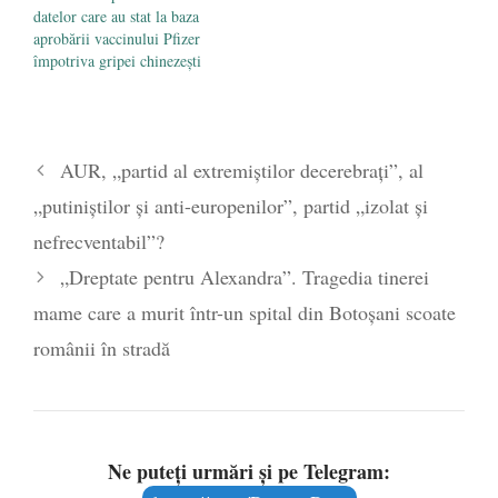
datelor care au stat la baza
aprobării vaccinului Pfizer
împotriva gripei chinezești
AUR, „partid al extremiștilor decerebrați”, al
„putiniștilor și anti-europenilor”, partid „izolat și
nefrecventabil”?
„Dreptate pentru Alexandra”. Tragedia tinerei
mame care a murit într-un spital din Botoșani scoate
românii în stradă
Ne puteți urmări și pe Telegram: