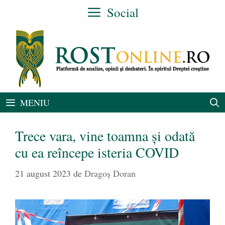
Sari
Social
la
conținut
MENIU
Trece vara, vine toamna și odată
cu ea reîncepe isteria COVID
21 august 2023
de
Dragoș Doran