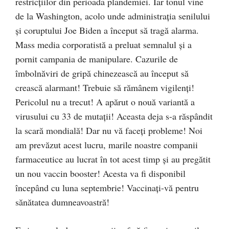
restricțiilor din perioada plandemiei. Iar tonul vine
de la Washington, acolo unde administrația senilului
și coruptului Joe Biden a început să tragă alarma.
Mass media corporatistă a preluat semnalul și a
pornit campania de manipulare. Cazurile de
îmbolnăviri de gripă chinezească au început să
crească alarmant! Trebuie să rămânem vigilenți!
Pericolul nu a trecut! A apărut o nouă variantă a
virusului cu 33 de mutații! Aceasta deja s-a răspândit
la scară mondială! Dar nu vă faceți probleme! Noi
am prevăzut acest lucru, marile noastre companii
farmaceutice au lucrat în tot acest timp și au pregătit
un nou vaccin booster! Acesta va fi disponibil
începând cu luna septembrie! Vaccinați-vă pentru
sănătatea dumneavoastră!