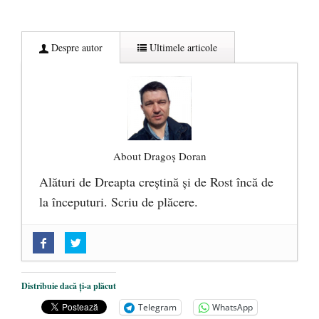
Despre autor
Ultimele articole
About Dragoș Doran
Alături de Dreapta creștină și de Rost încă de
la începuturi. Scriu de plăcere.
„Acum nu e momentul”
- 22 martie 2025
O nouă autostradă distruge pădurea
amazoniană, pentru summitul climatic
Distribuie dacă ți-a plăcut
COP30
- 14 martie 2025
Telegram
WhatsApp