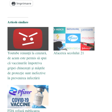
Alegeri controlate
- 11 martie 2025
Imprimare
Articole similare
Youtube renunță la cenzură,
Afacerea secolului 21
de acum este permis să spui
că vaccinurile împotriva
gripei chinezești și măștile
de protecție sunt inefective
în prevenirea infectării
FDA refuză publicarea