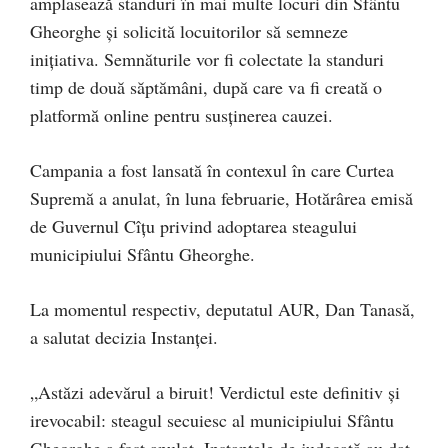
amplasează standuri în mai multe locuri din Sfântu
Gheorghe și solicită locuitorilor să semneze
inițiativa. Semnăturile vor fi colectate la standuri
timp de două săptămâni, după care va fi creată o
platformă online pentru susținerea cauzei.
Campania a fost lansată în contexul în care Curtea
Supremă a anulat, în luna februarie, Hotărârea emisă
de Guvernul Cîțu privind adoptarea steagului
municipiului Sfântu Gheorghe.
La momentul respectiv, deputatul AUR, Dan Tanasă,
a salutat decizia Instanței.
„Astăzi adevărul a biruit! Verdictul este definitiv și
irevocabil: steagul secuiesc al municipiului Sfântu
Gheorghe a fost anulat. Instanțele de judecată au dat