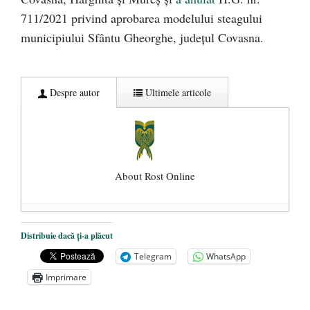
711/2021 privind aprobarea modelului steagului
municipiului Sfântu Gheorghe, judeţul Covasna.
Despre autor
Ultimele articole
About Rost Online
Dezvăluiri cutremurătoare despre
Distribuie dacă ți-a plăcut
președintele Ucrainei, Volodymyr
Telegram
WhatsApp
Zelensky
- 13 mai 2026
Imprimare
Statul care servește Națiunea
- 21 aprilie
2026