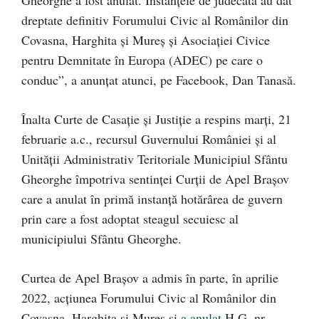
dreptate definitiv Forumului Civic al Românilor din
Covasna, Harghita și Mureș și Asociației Civice
pentru Demnitate în Europa (ADEC) pe care o
conduc”, a anunțat atunci, pe Facebook, Dan Tanasă.
Înalta Curte de Casație și Justiție a respins marți, 21
februarie a.c., recursul Guvernului României şi al
Unității Administrativ Teritoriale Municipiul Sfântu
Gheorghe împotriva sentinței Curții de Apel Brașov
care a anulat în primă instanță hotărârea de guvern
prin care a fost adoptat steagul secuiesc al
municipiului Sfântu Gheorghe.
Curtea de Apel Brașov a admis în parte, în aprilie
2022, acțiunea Forumului Civic al Românilor din
Covasna, Harghita şi Mureş și
a anulat
H.G. nr.