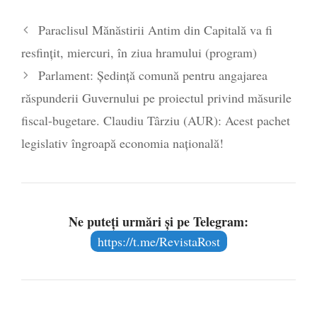
Legea Vexler produce efecte. Bustul
Paraclisul Mănăstirii Antim din Capitală va fi
poetului Octavian Goga, înlăturat din Iași
resfințit, miercuri, în ziua hramului (program)
- 16 aprilie 2026
Parlament: Şedinţă comună pentru angajarea
răspunderii Guvernului pe proiectul privind măsurile
fiscal-bugetare. Claudiu Târziu (AUR): Acest pachet
legislativ îngroapă economia națională!
Ne puteți urmări și pe Telegram:
https://t.me/RevistaRost