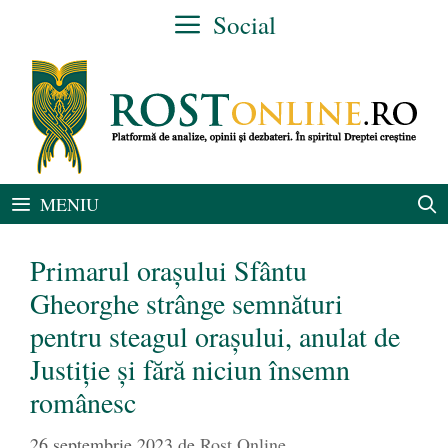
Sari
Social
la
conținut
MENIU
Primarul orașului Sfântu
Gheorghe strânge semnături
pentru steagul orașului, anulat de
Justiție și fără niciun însemn
românesc
26 septembrie 2023
de
Rost Online