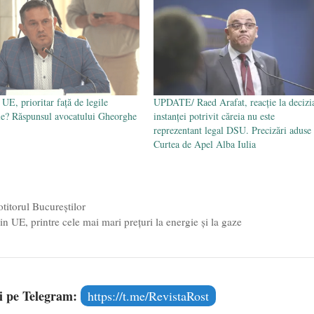
 UE, prioritar față de legile
UPDATE/ Raed Arafat, reacție la decizi
le? Răspunsul avocatului Gheorghe
instanței potrivit căreia nu este
reprezentant legal DSU. Precizări aduse
Curtea de Apel Alba Iulia
titorul Bucureştilor
 UE, printre cele mai mari prețuri la energie și la gaze
și pe Telegram:
https://t.me/RevistaRost