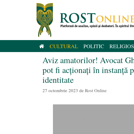
Sari
la
conținut
CULTURAL
POLITIC
RELIGIOS
Aviz amatorilor! Avocat Ghe
pot fi acționați în instanță 
identitate
27 octombrie 2023
de
Rost Online