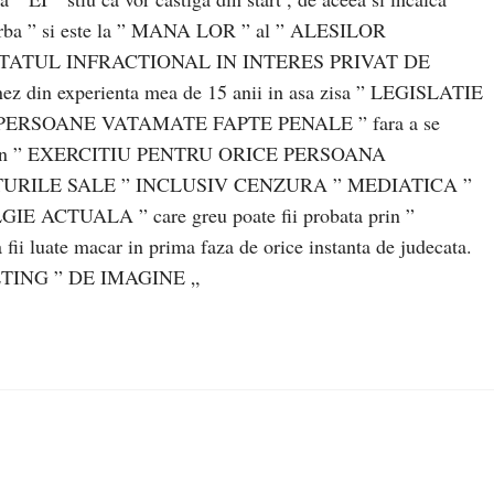
oarba ” si este la ” MANA LOR ” al ” ALESILOR
ATUL INFRACTIONAL IN INTERES PRIVAT DE
in experienta mea de 15 anii in asa zisa ” LEGISLATIE
ERSOANE VATAMATE FAPTE PENALE ” fara a se
ii un ” EXERCITIU PENTRU ORICE PERSOANA
URILE SALE ” INCLUSIV CENZURA ” MEDIATICA ”
 ACTUALA ” care greu poate fii probata prin ”
uate macar in prima faza de orice instanta de judecata.
ING ” DE IMAGINE „