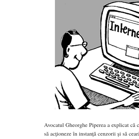
Avocatul Gheorghe Piperea a explicat că cen
să acționeze în instanță cenzorii și să cea