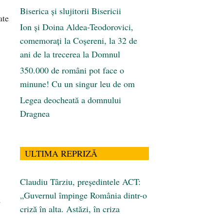
Biserica și slujitorii Bisericii
ate
Ion și Doina Aldea-Teodorovici,
comemorați la Coșereni, la 32 de
ani de la trecerea la Domnul
350.000 de români pot face o
minune! Cu un singur leu de om
Legea deocheată a domnului
Dragnea
ULTIMA REPRIZĂ
Claudiu Târziu, președintele ACT:
„Guvernul împinge România dintr-o
e
criză în alta. Astăzi, în criza