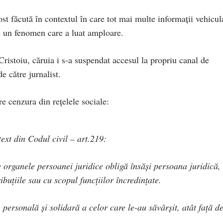
st făcută în contextul în care tot mai multe informații vehicul
e un fenomen care a luat amploare.
 Cristoiu, căruia i s-a suspendat accesul la propriu canal de
e către jurnalist.
 cenzura din rețelele sociale:
ext din Codul civil – art.219:
 de organele persoanei juridice obligă însăşi persoana juridică,
buţiile sau cu scopul funcţiilor încredinţate.
 personală şi solidară a celor care le-au săvârşit, atât faţă d