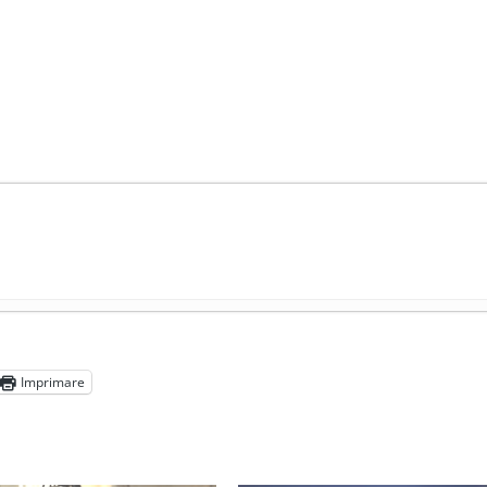
președintele Ucrainei, Volodymyr Zelensky
- 13 mai 2026
aprilie 2026
Imprimare
l poetului Octavian Goga, înlăturat din Iași
- 16 aprilie 2026