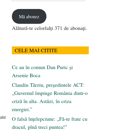
email
Mă abonez
Alătură-te celorlalți 371 de abonați.
CELE MAI CITITE
Ce au în comun Dan Puric şi
Arsenie Boca
Claudiu Târziu, președintele ACT:
„Guvernul împinge România dintr-o
criză în alta. Astăzi, în criza
energiei.”
ate
O falsă înțelepciune: „Fă-te frate cu
dracul, pînă treci puntea!”