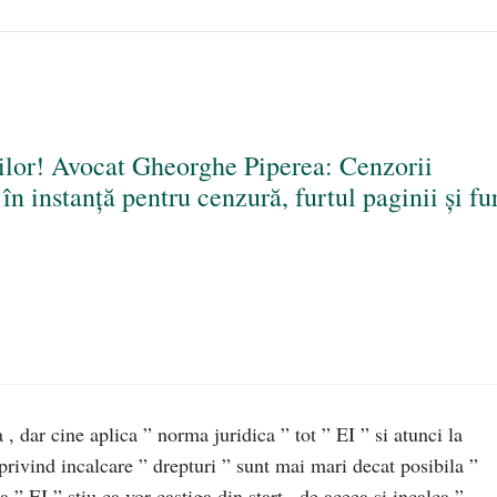
ilor! Avocat Gheorghe Piperea: Cenzorii
 în instanță pentru cenzură, furtul paginii și fu
, dar cine aplica ” norma juridica ” tot ” EI ” si atunci la
 privind incalcare ” drepturi ” sunt mai mari decat posibila ”
 ” stiu ca vor castiga din start , de aceea si incalca ”