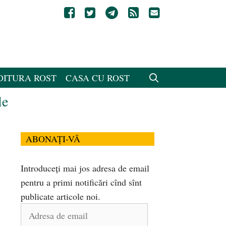
DITURA ROST
CASA CU ROST
le
ABONAȚI-VĂ
Introduceți mai jos adresa de email
pentru a primi notificări cînd sînt
publicate articole noi.
Adresa
de