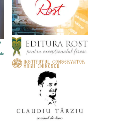
a
 de