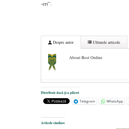
-eri”.
Despre autor
Ultimele articole
About Rost Online
Dezvăluiri cutremurătoare despre 
Distribuie dacă ți-a plăcut
Statul care servește Națiunea
- 21 
Telegram
WhatsApp
Legea Vexler produce efecte. Bustu
Articole similare