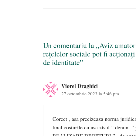
Un comentariu la „Aviz amator
rețelelor sociale pot fi acționați
de identitate”
Viorel Draghici
27 octombrie 2023 la 5:46 pm
Corect , asa precizeaza norma juridica 
final costurile cu asa zisul ” denunt ”
REALIZARE DREPTURI ” , de aceea ” EI