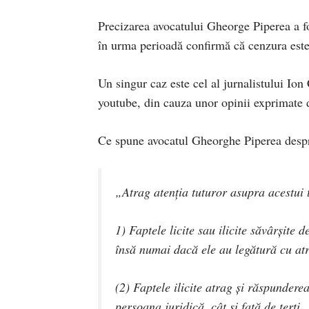
Precizarea avocatului Gheorge Piperea a fo
în urma perioadă confirmă că cenzura est
Un singur caz este cel al jurnalistului Ion
youtube, din cauza unor opinii exprimate d
Ce spune avocatul Gheorghe Piperea despre
„Atrag atenția tuturor asupra acestui t
1) Faptele licite sau ilicite săvârşite
însă numai dacă ele au legătură cu atri
(2) Faptele ilicite atrag şi răspunderea
persoana juridică, cât şi faţă de terţi.