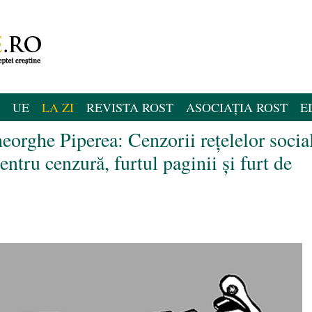
UE
LA ZI
REVISTA ROST
ASOCIAȚIA ROST
E
orghe Piperea: Cenzorii rețelelor socia
pentru cenzură, furtul paginii și furt de