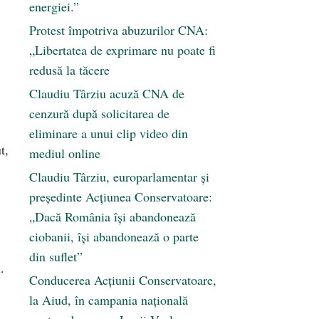
energiei.”
Protest împotriva abuzurilor CNA:
„Libertatea de exprimare nu poate fi
redusă la tăcere
Claudiu Târziu acuză CNA de
cenzură după solicitarea de
eliminare a unui clip video din
t,
mediul online
Claudiu Târziu, europarlamentar și
președinte Acțiunea Conservatoare:
„Dacă România își abandonează
ciobanii, își abandonează o parte
din suflet”
.
Conducerea Acțiunii Conservatoare,
la Aiud, în campania națională