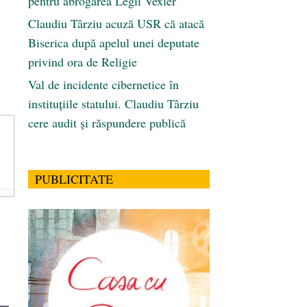
pentru abrogarea Legii Vexler
Claudiu Târziu acuză USR că atacă
Biserica după apelul unei deputate
privind ora de Religie
Val de incidente cibernetice în
instituțiile statului. Claudiu Târziu
cere audit și răspundere publică
PUBLICITATE