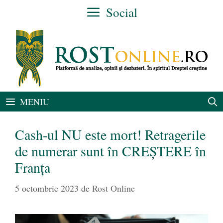
Sari
Social
la
conținut
MENIU
Cash-ul NU este mort! Retragerile
de numerar sunt în CREȘTERE în
Franța
5 octombrie 2023
de
Rost Online