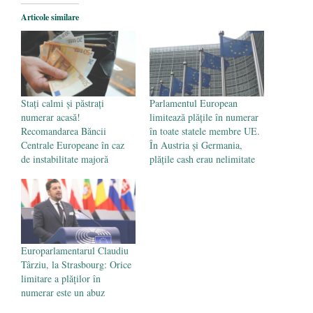
Legea Vexler produce efecte. Bustul
Articole similare
poetului Octavian Goga, înlăturat din Iași
- 16 aprilie 2026
Stați calmi și păstrați
Parlamentul European
numerar acasă!
limitează plățile în numerar
Recomandarea Băncii
în toate statele membre UE.
Centrale Europeane în caz
În Austria și Germania,
de instabilitate majoră
plățile cash erau nelimitate
Europarlamentarul Claudiu
Târziu, la Strasbourg: Orice
limitare a plăților în
numerar este un abuz