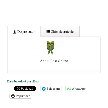
Despre autor
Ultimele articole
About Rost Online
Dezvăluiri cutremurătoare despre
Distribuie dacă ți-a plăcut
președintele Ucrainei, Volodymyr
Telegram
WhatsApp
Zelensky
- 13 mai 2026
Imprimare
Statul care servește Națiunea
- 21 aprilie
2026