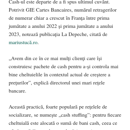
Cash-ul este departe de a fi spus ultimul cuvânt.
Potrivit GIE Cartes Bancaires, numărul retragerilor
de numerar chiar a crescut în Franța între prima
jumătate a anului 2022 și prima jumătate a anului
2023, notează publicația La Depeche, citată de
mariustucă.ro
.
„Avem din ce în ce mai mulți clienți care își
construiesc pachete de cash pentru a-și controla mai
bine cheltuielile în contextul actual de creștere a
prețurilor”, explică directorul unei mari rețele
bancare.
Această practică, foarte populară pe rețelele de
socializare, se numește „cash stuffing”: pentru fiecare
cheltuială este alocată o sumă de bani cash, ceea ce