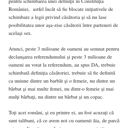
pentru schimbarea unei definiții în Constituția
României, astfel încât să fie blocate inițiativele de
schimbare a legii privind căsătoria și să nu lase
posibilitatea unor așa-zise căsătorii între parteneri de
același sex.
Atunci, peste 3 milioane de oameni au semnat pentru
declanșarea referendumului și peste 3 milioane de
oameni au votat la referendum, au spus DA, trebuie
schimbată definiția căsătoriei, trebuie să fie definită
ca uniune dintre un barbăt și o femeie, nu dintre un
bărbat și mai multe femei, nu dintr-o femeie și mai
mulți bărbați, nu dintre un bărbat și un copac.
Toți acei români, și eu printre ei, au fost acuzați că
sunt talibani, că ce avem noi cu oamenii ăia, de parcă