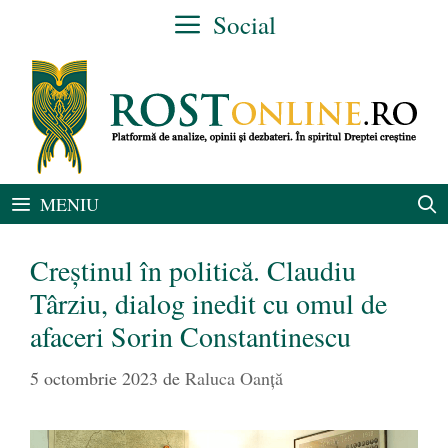
Sari
Social
la
conținut
MENIU
Creștinul în politică. Claudiu
Târziu, dialog inedit cu omul de
afaceri Sorin Constantinescu
5 octombrie 2023
de
Raluca Oanță