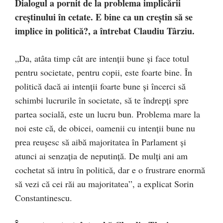
Dialogul a pornit de la problema implicării
creștinului în cetate. E bine ca un creștin să se
implice in politică?, a întrebat Claudiu Târziu.
„Da, atâta timp cât are intenții bune și face totul
pentru societate, pentru copii, este foarte bine. În
politică dacă ai intenții foarte bune și încerci să
schimbi lucrurile în societate, să te îndrepți spre
partea socială, este un lucru bun. Problema mare la
noi este că, de obicei, oamenii cu intenții bune nu
prea reușesc să aibă majoritatea în Parlament și
atunci ai senzația de neputință. De mulți ani am
cochetat să intru în politică, dar e o frustrare enormă
să vezi că cei răi au majoritatea”, a explicat Sorin
Constantinescu.