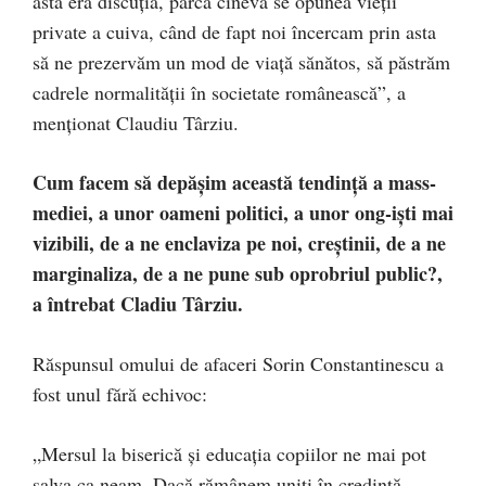
asta era discuția, parcă cineva se opunea vieții
private a cuiva, când de fapt noi încercam prin asta
să ne prezervăm un mod de viață sănătos, să păstrăm
cadrele normalității în societate românească”, a
menționat Claudiu Târziu.
Cum facem să depășim această tendință a mass-
mediei, a unor oameni politici, a unor ong-iști mai
vizibili, de a ne enclaviza pe noi, creștinii, de a ne
marginaliza, de a ne pune sub oprobriul public?,
a întrebat Cladiu Târziu.
Răspunsul omului de afaceri Sorin Constantinescu a
fost unul fără echivoc:
„Mersul la biserică și educația copiilor ne mai pot
salva ca neam. Dacă rămânem uniți în credință