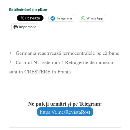
Mănăstirea „Sfânta Ana” Rohia. Părintele
Nicolae Steinhardt, comemorat la 102 ani
Distribuie dacă ți-a plăcut
de la naștere
- 29 iulie 2024
Telegram
WhatsApp
„Carnea cultivată” în laborator, tot mai
Imprimare
aproape de autorizare pentru
comercializare în UE
- 28 iulie 2024
Părintele mărturisitor Constantin
Germania reactivează termocentralele pe cărbune
Voicescu, pomenit, duminică, la
Cash-ul NU este mort! Retragerile de numerar
Mănăstirea Cernica
- 27 iulie 2024
sunt în CREȘTERE în Franța
Ne puteți urmări și pe Telegram:
https://t.me/RevistaRost