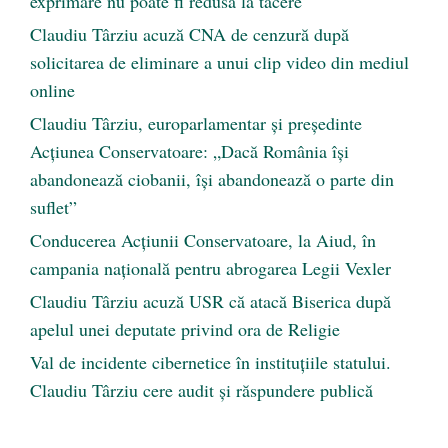
exprimare nu poate fi redusă la tăcere
Claudiu Târziu acuză CNA de cenzură după
solicitarea de eliminare a unui clip video din mediul
online
Claudiu Târziu, europarlamentar și președinte
Acțiunea Conservatoare: „Dacă România își
abandonează ciobanii, își abandonează o parte din
suflet”
Conducerea Acțiunii Conservatoare, la Aiud, în
campania națională pentru abrogarea Legii Vexler
Claudiu Târziu acuză USR că atacă Biserica după
apelul unei deputate privind ora de Religie
Val de incidente cibernetice în instituțiile statului.
Claudiu Târziu cere audit și răspundere publică