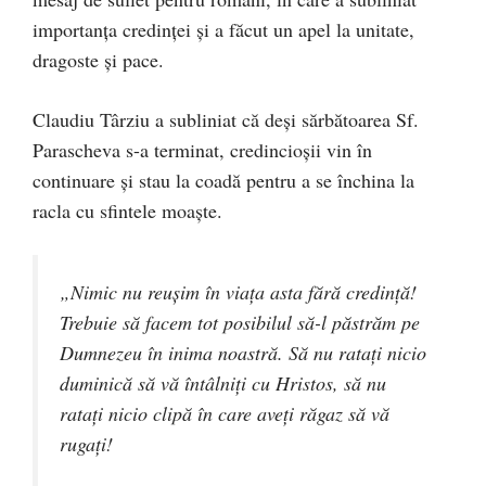
importanța credinței și a făcut un apel la unitate,
dragoste și pace.
Claudiu Târziu a subliniat că deși sărbătoarea Sf.
Parascheva s-a terminat, credincioșii vin în
continuare și stau la coadă pentru a se închina la
racla cu sfintele moaște.
„Nimic nu reușim în viața asta fără credință!
Trebuie să facem tot posibilul să-l păstrăm pe
Dumnezeu în inima noastră. Să nu ratați nicio
duminică să vă întâlniți cu Hristos, să nu
ratați nicio clipă în care aveți răgaz să vă
rugați!