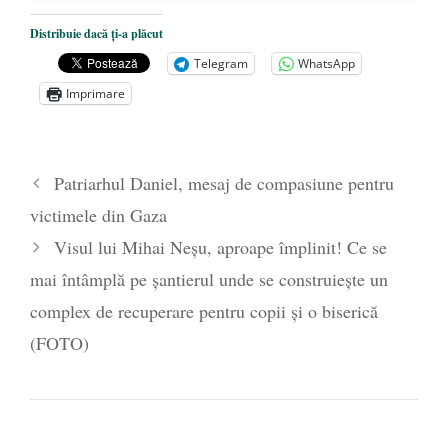
Mănăstirea „Sfânta Ana” Rohia. Părintele
Nicolae Steinhardt, comemorat la 102 ani
Distribuie dacă ți-a plăcut
de la naștere
- 29 iulie 2024
Telegram
WhatsApp
„Carnea cultivată” în laborator, tot mai
Imprimare
aproape de autorizare pentru
comercializare în UE
- 28 iulie 2024
Părintele mărturisitor Constantin
Patriarhul Daniel, mesaj de compasiune pentru
Voicescu, pomenit, duminică, la
victimele din Gaza
Mănăstirea Cernica
- 27 iulie 2024
Visul lui Mihai Neșu, aproape împlinit! Ce se
mai întâmplă pe șantierul unde se construiește un
complex de recuperare pentru copii și o biserică
(FOTO)