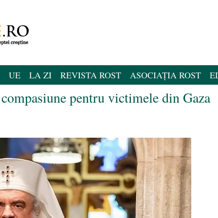
UE
LA ZI
REVISTA ROST
ASOCIAȚIA ROST
E
e compasiune pentru victimele din Gaza