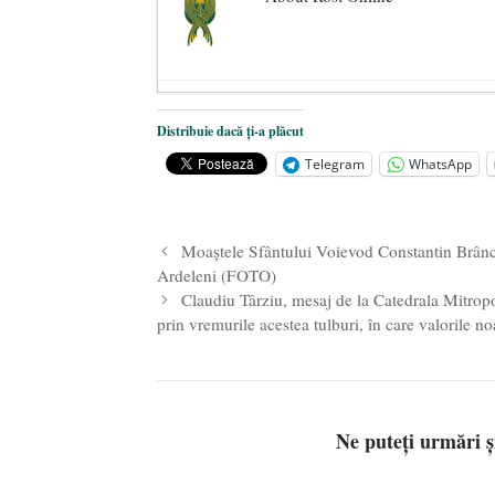
Dezvăluiri cutremurătoare despre 
Distribuie dacă ți-a plăcut
Statul care servește Națiunea
- 21 
Telegram
WhatsApp
Legea Vexler produce efecte. Bustu
Moaştele Sfântului Voievod Constantin Brâncov
Ardeleni (FOTO)
Claudiu Târziu, mesaj de la Catedrala Mitro
prin vremurile acestea tulburi, în care valorile noa
Ne puteți urmări 