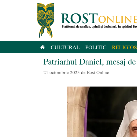
Sari
la
conținut
CULTURAL
POLITIC
RELIGIOS
Patriarhul Daniel, mesaj d
21 octombrie 2023
de
Rost Online