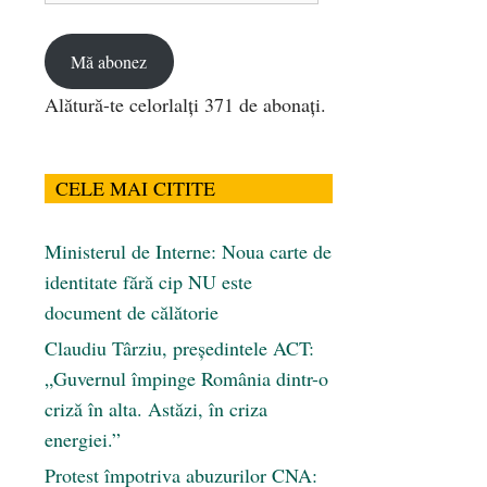
email
Mă abonez
Alătură-te celorlalți 371 de abonați.
CELE MAI CITITE
Ministerul de Interne: Noua carte de
identitate fără cip NU este
document de călătorie
Claudiu Târziu, președintele ACT:
„Guvernul împinge România dintr-o
criză în alta. Astăzi, în criza
energiei.”
Protest împotriva abuzurilor CNA: