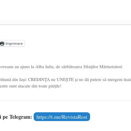
președintele Ucrainei, Volodymyr Zelensky
- 13 mai 2026
aprilie 2026
Imprimare
l poetului Octavian Goga, înlăturat din Iași
- 16 aprilie 2026
eanu au ajuns la Alba Iulia, de sărbătoarea Sfinţilor Mărturisitori
politană din Iași: CREDINȚA ne UNEȘTE și ne dă putere să mergem înai
stre sunt atacate din toate părțile!
și pe Telegram:
https://t.me/RevistaRost