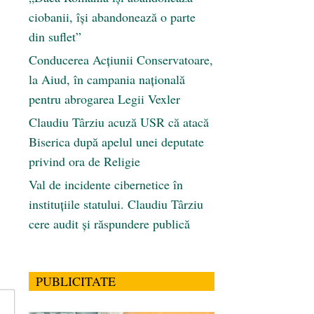
ciobanii, își abandonează o parte
din suflet”
Conducerea Acțiunii Conservatoare,
la Aiud, în campania națională
pentru abrogarea Legii Vexler
Claudiu Târziu acuză USR că atacă
Biserica după apelul unei deputate
privind ora de Religie
Val de incidente cibernetice în
instituțiile statului. Claudiu Târziu
cere audit și răspundere publică
PUBLICITATE