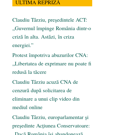
ULTIMA REPRIZĂ
Claudiu Târziu, președintele ACT:
„Guvernul împinge România dintr-o
criză în alta. Astăzi, în criza
energiei.”
Protest împotriva abuzurilor CNA:
„Libertatea de exprimare nu poate fi
redusă la tăcere
Claudiu Târziu acuză CNA de
cenzură după solicitarea de
eliminare a unui clip video din
mediul online
Claudiu Târziu, europarlamentar și
președinte Acțiunea Conservatoare:
„Dacă România își abandonează