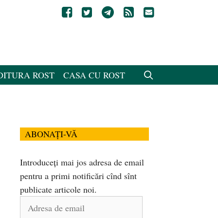
DITURA ROST
CASA CU ROST
ABONAȚI-VĂ
Introduceți mai jos adresa de email
pentru a primi notificări cînd sînt
publicate articole noi.
Adresa
de