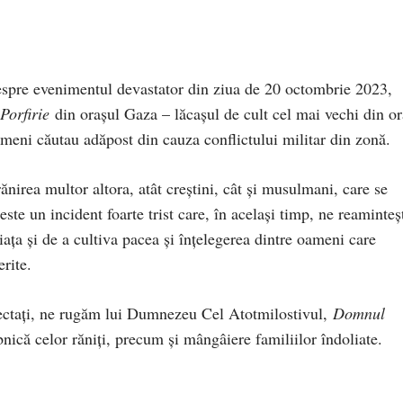
 despre evenimentul devastator din ziua de 20 octombrie 2023,
Porfirie
din orașul Gaza – lăcașul de cult cel mai vechi din or
ameni căutau adăpost din cauza conflictului militar din zonă.
ănirea multor altora, atât creștini, cât și musulmani, care se
ste un incident foarte trist care, în același timp, ne reaminteș
iața și de a cultiva pacea și înțelegerea dintre oameni care
erite.
afectați, ne rugăm lui Dumnezeu Cel Atotmilostivul,
Domnul
nică celor răniți, precum și mângâiere familiilor îndoliate.