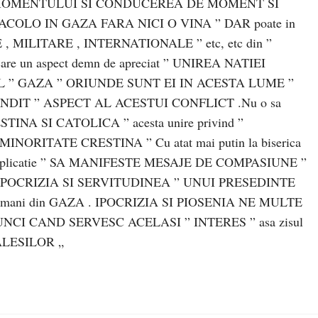
MOMENTULUI SI CONDUCEREA DE MOMENT SI
COLO IN GAZA FARA NICI O VINA ” DAR poate in
, MILITARE , INTERNATIONALE ” etc, etc din ”
e un aspect demn de apreciat ” UNIREA NATIEI
” GAZA ” ORIUNDE SUNT EI IN ACESTA LUME ”
NDIT ” ASPECT AL ACESTUI CONFLICT .Nu o sa
STINA SI CATOLICA ” acesta unire privind ”
INORITATE CRESTINA ” Cu atat mai putin la biserica
ara implicatie ” SA MANIFESTE MESAJE DE COMPASIUNE ”
a de ” IPOCRIZIA SI SERVITUDINEA ” UNUI PRESEDINTE
 romani din GAZA . IPOCRIZIA SI PIOSENIA NE MULTE
CI CAND SERVESC ACELASI ” INTERES ” asa zisul
 ALESILOR „