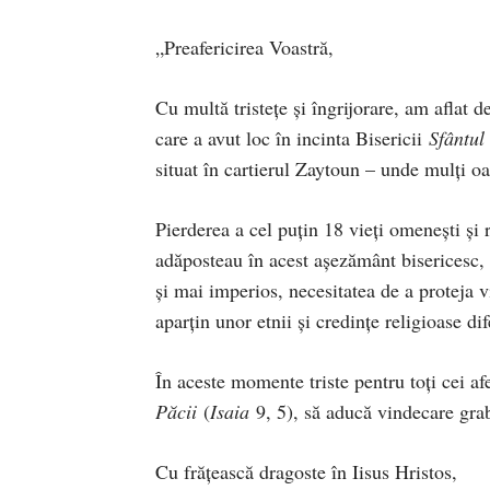
„Preafericirea Voastră,
Cu multă tristețe și îngrijorare, am aflat
care a avut loc în incinta Bisericii
Sfântul 
situat în cartierul Zaytoun – unde mulți o
Pierderea a cel puțin 18 vieți omenești și r
adăposteau în acest așezământ bisericesc, e
și mai imperios, necesitatea de a proteja v
aparțin unor etnii și credințe religioase dif
În aceste momente triste pentru toți cei 
Păcii
(
Isaia
9, 5), să aducă vindecare grab
Cu frăţească dragoste în Iisus Hristos,