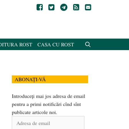
DITURA ROST
CASA CU ROST
ABONAȚI-VĂ
Introduceți mai jos adresa de email
pentru a primi notificări cînd sînt
publicate articole noi.
Adresa
de