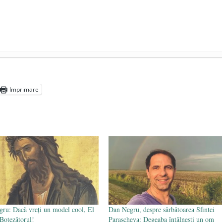
președintele Ucrainei, Volodymyr Zelensky
- 13 mai 2026
aprilie 2026
Imprimare
l poetului Octavian Goga, înlăturat din Iași
- 16 aprilie 2026
ru: Dacă vreți un model cool, El
Dan Negru, despre sărbătoarea Sfintei
 Botezătorul!
Parascheva: Degeaba întâlnești un om