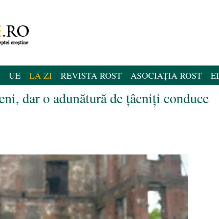
UE
LA ZI
REVISTA ROST
ASOCIAȚIA ROST
E
i, dar o adunătură de țâcniți conduce