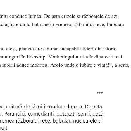
iți conduce lumea. De asta crizele și războaiele de azi.
acă ăștia erau la butoane în vremea războiului rece, bubuiau
nu aleși, planeta are cei mai incapabili lideri din istorie.
aininguri în lidership. Marketingul nu i-a învățat ce-i mai
rii aduce moartea. Acolo unde e iubire e viață!”, a scris,