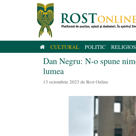
Sari
la
conținut
CULTURAL
POLITIC
RELIGIOS
Dan Negru: N-o spune nimen
lumea
13 octombrie 2023
de
Rost Online