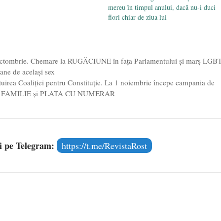
mereu în timpul anului, dacă nu-i duci
flori chiar de ziua lui
4 octombrie. Chemare la RUGĂCIUNE în fața Parlamentului și marș LGB
oane de același sex
rea Coaliției pentru Constituție. La 1 noiembrie începe campania de
entru FAMILIE și PLATA CU NUMERAR
și pe Telegram:
https://t.me/RevistaRost