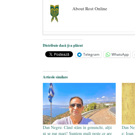
About Rost Online
Dezvăluiri cutremurătoare despre 
Distribuie dacă ți-a plăcut
Statul care servește Națiunea
- 21 
Telegram
WhatsApp
Legea Vexler produce efecte. Bustu
Articole similare
Dan Negru: Când stăm în genunchi, alții
Dan Neg
ni se par mari! Suntem mult peste ce are
e: Ioan