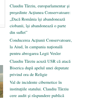
Claudiu Târziu, europarlamentar și
președinte Acțiunea Conservatoare:
„Dacă România își abandonează
ciobanii, își abandonează o parte
din suflet”
Conducerea Acțiunii Conservatoare,
la Aiud, în campania națională
pentru abrogarea Legii Vexler
Claudiu Târziu acuză USR că atacă
Biserica după apelul unei deputate
privind ora de Religie
Val de incidente cibernetice în
instituțiile statului. Claudiu Târziu
cere audit și răspundere publică