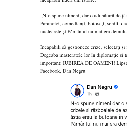
„N-o spune nimeni, dar o adunătură de țâcn
Paranoici, comedianți, botoxați, senili, d
nuclearele și Pământul nu mai era demult.
Incapabili să gestioneze crize, selectați și 
Degeaba masteratele lor în diplomație și tr
important: IUBIREA DE OAMENI! Lipsa iubi
Facebook, Dan Negru.