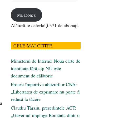
email
Mă abonez
Alătură-te celorlalți 371 de abonați.
CELE MAI CITITE
Ministerul de Interne: Noua carte de
identitate fără cip NU este
document de călătorie
Protest împotriva abuzurilor CNA:
„Libertatea de exprimare nu poate fi
redusă la tăcere
că
Claudiu Târziu, președintele ACT:
„Guvernul împinge România dintr-o