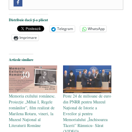
Zilele Culturii și Spiritualității la
Mănăstirea „Sfânta Ana” Rohia. Părintele
Nicolae Steinhardt, comemorat la 102 ani
Distribuie dacă ți-a plăcut
de la naștere
- 29 iulie 2024
Telegram
WhatsApp
„Carnea cultivată” în laborator, tot mai
Imprimare
aproape de autorizare pentru
comercializare în UE
- 28 iulie 2024
Articole similare
Părintele mărturisitor Constantin
Voicescu, pomenit, duminică, la
Mănăstirea Cernica
- 27 iulie 2024
Memoria exilului românesc.
Peste 24 de milioane de euro
Proiecție „Mihai I, Regele
din PNRR pentru Muzeul
românilor”, film realizat de
Naţional de Istorie a
Marilena Rotaru, vineri, la
Evreilor şi pentru
Muzeul Național al
Memorialului „Închisoarea
Literaturii Române
Tăcerii” Râmnicu- Sărat
(VIDEO)