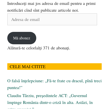
Introduceți mai jos adresa de email pentru a primi
notificări cînd sînt publicate articole noi.
Adresa
de
email
Mă abonez
Alătură-te celorlalți 371 de abonați.
CELE MAI CITITE
O falsă înțelepciune: „Fă-te frate cu dracul, pînă treci
puntea!”
Claudiu Târziu, președintele ACT: „Guvernul
împinge România dintr-o criză în alta. Astăzi, în
criza energiei.”