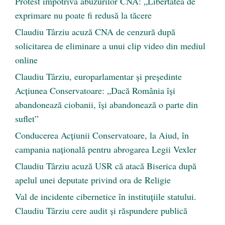
Protest împotriva abuzurilor CNA: „Libertatea de
exprimare nu poate fi redusă la tăcere
Claudiu Târziu acuză CNA de cenzură după
solicitarea de eliminare a unui clip video din mediul
online
Claudiu Târziu, europarlamentar și președinte
Acțiunea Conservatoare: „Dacă România își
abandonează ciobanii, își abandonează o parte din
suflet”
Conducerea Acțiunii Conservatoare, la Aiud, în
campania națională pentru abrogarea Legii Vexler
Claudiu Târziu acuză USR că atacă Biserica după
apelul unei deputate privind ora de Religie
Val de incidente cibernetice în instituțiile statului.
Claudiu Târziu cere audit și răspundere publică