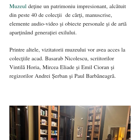
Muzeul
deține un patrimoniu impresionant, alcătuit
din peste 40 de colecții de cărți, manuscrise,
elemente audio-video și obiecte personale și de artă
aparținând generației exilului.
Printre altele, vizitatorii muzeului vor avea acces la
colecțiile acad. Basarab Nicolescu, scriitorilor
Vintilă Horia, Mircea Eliade și Emil Cioran și
regizorilor Andrei Șerban și Paul Barbăneagră.