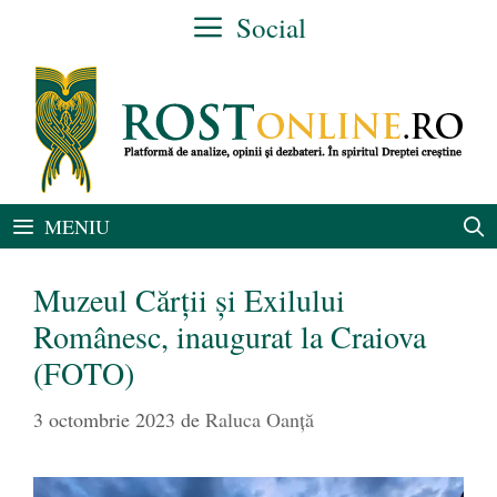
Sari
Social
la
conținut
MENIU
Muzeul Cărții și Exilului
Românesc, inaugurat la Craiova
(FOTO)
3 octombrie 2023
de
Raluca Oanță