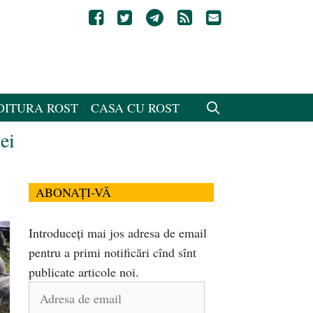
DITURA ROST
CASA CU ROST
ei
ABONAȚI-VĂ
Introduceți mai jos adresa de email
pentru a primi notificări cînd sînt
publicate articole noi.
Adresa
de