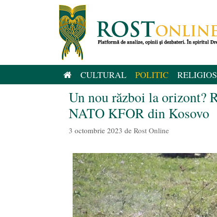
Sari
la
conținut
CULTURAL
POLITIC
RELIGIOS
Un nou război la orizont? R
NATO KFOR din Kosovo
3 octombrie 2023
de
Rost Online