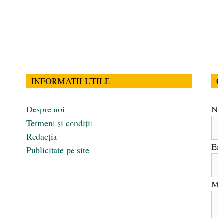
INFORMATII UTILE
Despre noi
N
Termeni și condiții
Redacția
E
Publicitate pe site
M