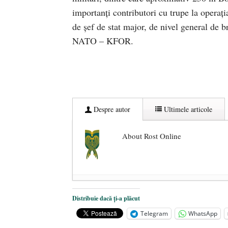
importanți contributori cu trupe la oper
de șef de stat major, de nivel general de b
NATO – KFOR.
Despre autor
Ultimele articole
About Rost Online
Dezvăluiri cutremurătoare despre 
Distribuie dacă ți-a plăcut
Statul care servește Națiunea
- 21 
Telegram
WhatsApp
Legea Vexler produce efecte. Bustu