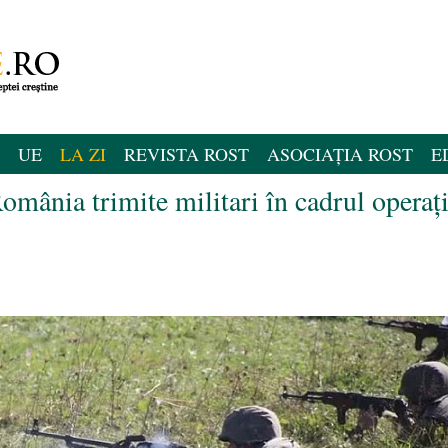
UE
LA ZI
REVISTA ROST
ASOCIAȚIA ROST
E
omânia trimite militari în cadrul operați