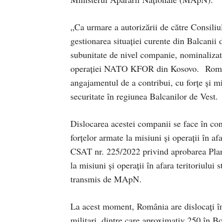
„Ca urmare a autorizării de către Consiliu
gestionarea situației curente din Balcanii
subunitate de nivel companie, nominalizat
operației NATO KFOR din Kosovo. Români
angajamentul de a contribui, cu forțe și mi
securitate în regiunea Balcanilor de Vest.
Dislocarea acestei companii se face în con
forțelor armate la misiuni și operații în af
CSAT nr. 225/2022 privind aprobarea Planu
la misiuni şi operaţii în afara teritoriului
transmis de MApN.
La acest moment, România are dislocați în
militari, dintre care aproximativ 250 în Bo