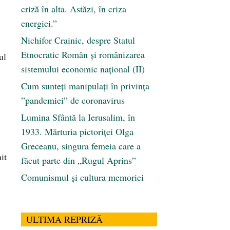
criză în alta. Astăzi, în criza
energiei.”
Nichifor Crainic, despre Statul
Etnocratic Român şi românizarea
ul
sistemului economic naţional (II)
Cum sunteți manipulați în privința
”pandemiei” de coronavirus
Lumina Sfântă la Ierusalim, în
1933. Mărturia pictoriței Olga
Greceanu, singura femeia care a
it
făcut parte din „Rugul Aprins”
Comunismul şi cultura memoriei
ULTIMA REPRIZĂ