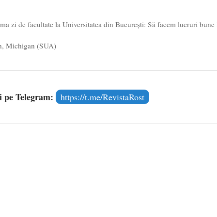
i de facultate la Universitatea din București: Să facem lucruri bune 
gan, Michigan (SUA)
și pe Telegram:
https://t.me/RevistaRost