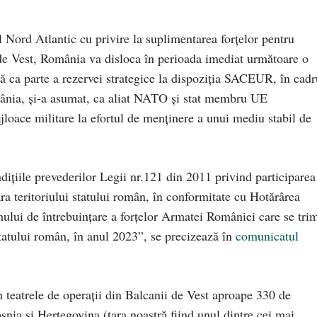
l Nord Atlantic cu privire la suplimentarea forțelor pentru
 de Vest, România va disloca în perioada imediat următoare o
ă ca parte a rezervei strategice la dispoziția SACEUR, în cadr
a, și-a asumat, ca aliat NATO și stat membru UE
jloace militare la efortul de menținere a unui mediu stabil de
dițiile prevederilor Legii nr.121 din 2011 privind participarea
ara teritoriului statului român, în conformitate cu Hotărârea
lui de întrebuinţare a forţelor Armatei României care se trim
 statului român, în anul 2023”, se precizează în
comunicatul
 teatrele de operații din Balcanii de Vest aproape 330 de
snia și Herțegovina (țara noastră fiind unul dintre cei mai