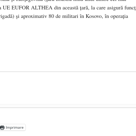
ația UE EUFOR ALTHEA din această țară, la care asigură funcț
rigadă) și aproximativ 80 de militari în Kosovo, în operația
președintele Ucrainei, Volodymyr Zelensky
- 13 mai 2026
aprilie 2026
Imprimare
l poetului Octavian Goga, înlăturat din Iași
- 16 aprilie 2026