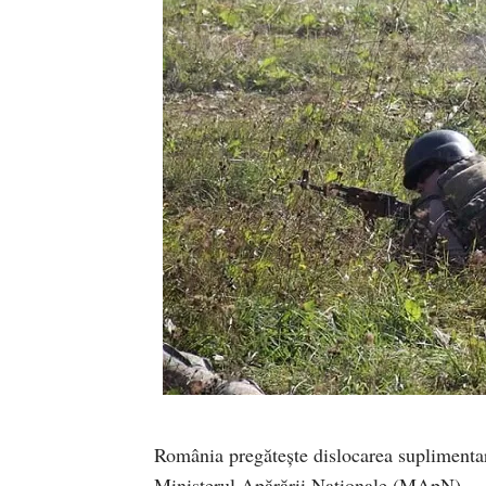
România pregătește dislocarea suplimentar
Ministerul Apărării Naționale (MApN).