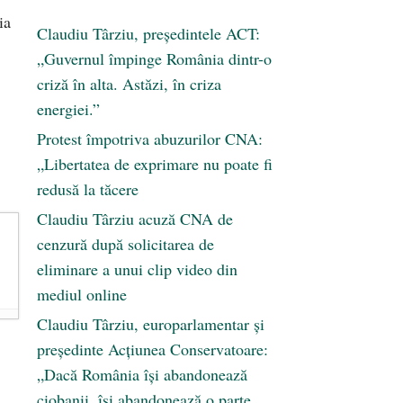
ia
Claudiu Târziu, președintele ACT:
„Guvernul împinge România dintr-o
criză în alta. Astăzi, în criza
energiei.”
Protest împotriva abuzurilor CNA:
„Libertatea de exprimare nu poate fi
redusă la tăcere
Claudiu Târziu acuză CNA de
cenzură după solicitarea de
eliminare a unui clip video din
mediul online
Claudiu Târziu, europarlamentar și
președinte Acțiunea Conservatoare:
„Dacă România își abandonează
ciobanii, își abandonează o parte