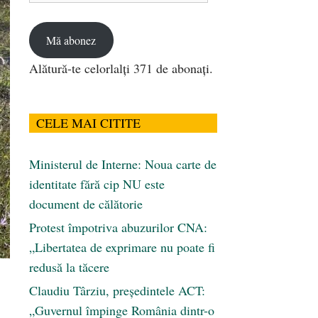
email
Mă abonez
Alătură-te celorlalți 371 de abonați.
CELE MAI CITITE
Ministerul de Interne: Noua carte de
identitate fără cip NU este
document de călătorie
Protest împotriva abuzurilor CNA:
„Libertatea de exprimare nu poate fi
redusă la tăcere
Claudiu Târziu, președintele ACT:
„Guvernul împinge România dintr-o