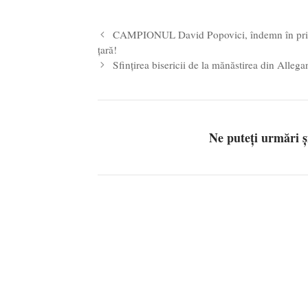
CAMPIONUL David Popovici, îndemn în prima z
țară!
Sfințirea bisericii de la mănăstirea din Alle
Ne puteți urmări 