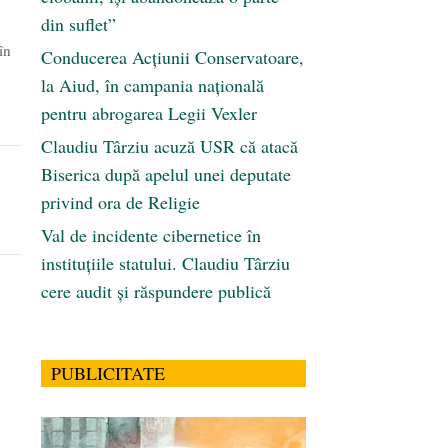
din suflet”
în
Conducerea Acțiunii Conservatoare,
la Aiud, în campania națională
pentru abrogarea Legii Vexler
Claudiu Târziu acuză USR că atacă
Biserica după apelul unei deputate
privind ora de Religie
Val de incidente cibernetice în
instituțiile statului. Claudiu Târziu
cere audit și răspundere publică
PUBLICITATE