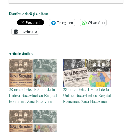
Dezvăluiri cutremurătoare despre
Distribuie dacă ți-a plăcut
președintele Ucrainei, Volodymyr
Telegram
WhatsApp
Zelensky
- 13 mai 2026
Imprimare
Statul care servește Națiunea
- 21 aprilie
2026
Legea Vexler produce efecte. Bustul
Articole similare
poetului Octavian Goga, înlăturat din Iași
- 16 aprilie 2026
28 noiembrie. 105 ani de la
28 noiembrie. 104 ani de la
Unirea Bucovinei cu Regatul
Unirea Bucovinei cu Regatul
României. Ziua Bucovinei
României. Ziua Bucovinei