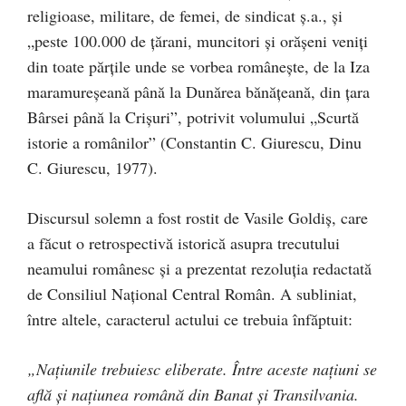
religioase, militare, de femei, de sindicat ş.a., şi
„peste 100.000 de ţărani, muncitori şi orăşeni veniţi
din toate părţile unde se vorbea româneşte, de la Iza
maramureşeană până la Dunărea bănăţeană, din ţara
Bârsei până la Crişuri”, potrivit volumului „Scurtă
istorie a românilor” (Constantin C. Giurescu, Dinu
C. Giurescu, 1977).
Discursul solemn a fost rostit de Vasile Goldiş, care
a făcut o retrospectivă istorică asupra trecutului
neamului românesc şi a prezentat rezoluţia redactată
de Consiliul Naţional Central Român. A subliniat,
între altele, caracterul actului ce trebuia înfăptuit:
„Naţiunile trebuiesc eliberate. Între aceste naţiuni se
află şi naţiunea română din Banat şi Transilvania.