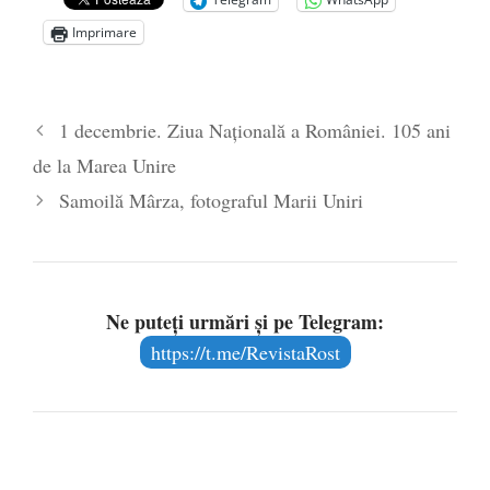
Zelensky
- 13 mai 2026
Imprimare
Statul care servește Națiunea
- 21 aprilie
2026
Legea Vexler produce efecte. Bustul
1 decembrie. Ziua Națională a României. 105 ani
poetului Octavian Goga, înlăturat din Iași
de la Marea Unire
- 16 aprilie 2026
Samoilă Mârza, fotograful Marii Uniri
Ne puteți urmări și pe Telegram:
https://t.me/RevistaRost