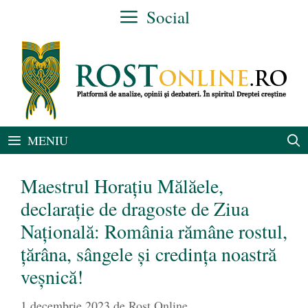
Sari
Social
la
conținut
MENIU
Maestrul Horațiu Mălăele,
declarație de dragoste de Ziua
Națională: România rămâne rostul,
țărâna, sângele și credința noastră
veșnică!
1 decembrie 2023
de
Rost Online