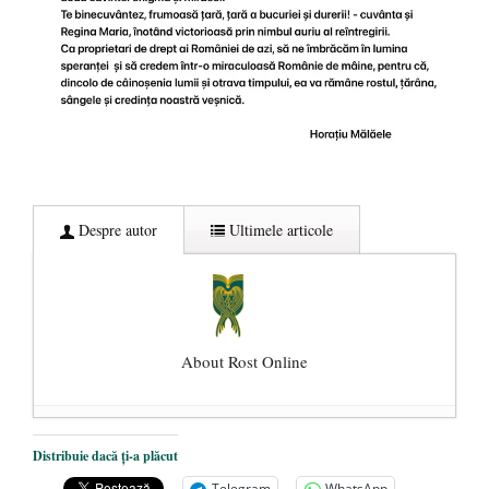
Despre autor
Ultimele articole
About Rost Online
Dezvăluiri cutremurătoare despre
Distribuie dacă ți-a plăcut
președintele Ucrainei, Volodymyr
Telegram
WhatsApp