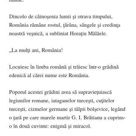
Dincolo de câinoșenia lumii și otrava timpului,
România rămâne rostul, țărâna, sângele și credința
noastră veșnică, a subliniat Horațiu Mălăele.
„La mulți ani, România!
Locuiesc în limba română și trăiesc într-o grădină
edenică al cărei nume este România.
Poporul acestei grădini avea să supraviețuiască
legiunilor romane, iataganelor turcești, cuțitelor
turcești, cizmelor germane și tălpii bolșevice, legând
o țară pe care marele martir G. I. Brătianu a cuprins-
o în două cuvinte: enigmă și miracol.