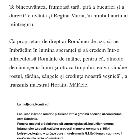
Te binecuvântez, frumoasă țară, țară a bucuriei și a
durerii!-c uvânta și Regina Maria, în nimbul auriu al
reîntregirii.
Ca proprietari de drept ai României de azi, să ne
îmbrăcăm în lumina speranței și să credem într-o
miraculoasă Românie de mâine, pentru că, dincolo
de câinoșenia lumii și otrava timpului, ea va rămâne
rostul, țărâna, sângele și credința noastră veșnică”, a
transmis maestrul Horațiu Mălăele.