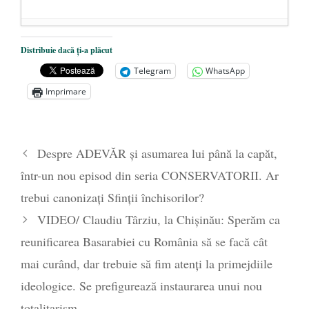
Dezvăluiri cutremurătoare despre
Distribuie dacă ți-a plăcut
președintele Ucrainei, Volodymyr
Telegram
WhatsApp
Zelensky
- 13 mai 2026
Imprimare
Statul care servește Națiunea
- 21 aprilie
2026
Legea Vexler produce efecte. Bustul
Despre ADEVĂR și asumarea lui până la capăt,
poetului Octavian Goga, înlăturat din Iași
într-un nou episod din seria CONSERVATORII. Ar
- 16 aprilie 2026
trebui canonizați Sfinții închisorilor?
VIDEO/ Claudiu Târziu, la Chișinău: Sperăm ca
reunificarea Basarabiei cu România să se facă cât
mai curând, dar trebuie să fim atenți la primejdiile
ideologice. Se prefigurează instaurarea unui nou
totalitarism