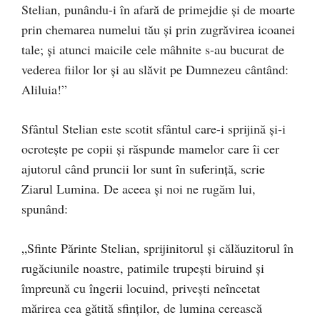
Stelian, punându-i în afară de primejdie şi de moarte
prin chemarea numelui tău şi prin zugrăvirea icoanei
tale; şi atunci maicile cele mâhnite s-au bucurat de
vederea fiilor lor şi au slăvit pe Dum­nezeu cântând:
Aliluia!”
Sfântul Stelian este scotit sfântul care-i sprijină şi-i
ocroteşte pe copii şi răspunde mamelor care îi cer
ajutorul când pruncii lor sunt în suferinţă, scrie
Ziarul Lumina. De aceea şi noi ne rugăm lui,
spunând:
„Sfinte Părinte Stelian, sprijinitorul şi călăuzitorul în
rugăciunile noastre, patimile trupeşti biruind şi
împreună cu îngerii locuind, priveşti neîncetat
mărirea cea gătită sfinţilor, de lumina cerească