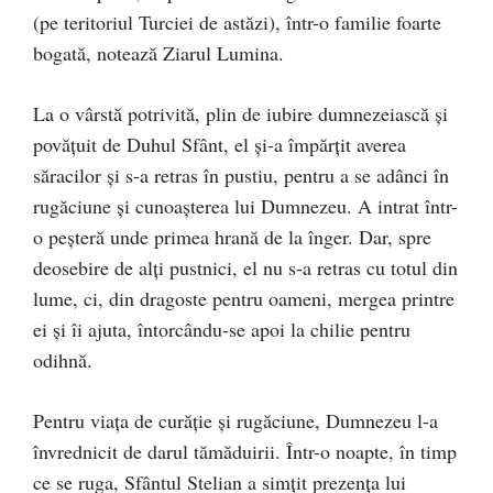
(pe teritoriul Turciei de astăzi), într-o familie foarte
bogată, notează Ziarul Lumina.
La o vârstă potrivită, plin de iubire dumnezeiască şi
povăţuit de Duhul Sfânt, el şi-a împărţit averea
săracilor şi s-a retras în pustiu, pentru a se adânci în
rugăciune şi cunoaşterea lui Dumnezeu. A intrat într-
o peşteră unde primea hrană de la înger. Dar, spre
deosebire de alţi pustnici, el nu s-a retras cu totul din
lume, ci, din dragoste pentru oameni, mergea printre
ei şi îi ajuta, întorcându-se apoi la chilie pentru
odihnă.
Pentru viaţa de curăţie şi rugăciune, Dumnezeu l-a
învrednicit de darul tămăduirii. Într-o noapte, în timp
ce se ruga, Sfântul Stelian a simţit prezenţa lui