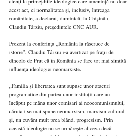
atenți la primejdiile ideologice care amenință nu doar
acest act, ci normalitatea și, inclusiv, întreaga
românitate, a declarat, duminică, la Chișinău,
Claudiu Târziu, președintele CNC AUR.
Prezent la conferința „România la răscruce de
istorie”, Claudiu Târziu i-a avertizat pe frații de
dincolo de Prut că în România se face tot mai simțită
influența ideologiei neomarxiste.
„Familia și libertatea sunt supuse unor atacuri
programatice din partea unor instituții care au
încăput pe mâna unor comisari ai neocomunismului,
căruia i se mai spune neomarxism, marxism cultural
și, un cuvânt mult prea blând, progresism. Prin
această ideologie nu se urmărește altceva decât