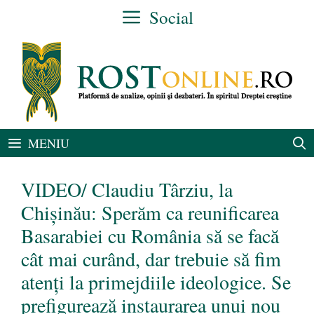
Sari
Social
la
conținut
MENIU
VIDEO/ Claudiu Târziu, la
Chișinău: Sperăm ca reunificarea
Basarabiei cu România să se facă
cât mai curând, dar trebuie să fim
atenți la primejdiile ideologice. Se
prefigurează instaurarea unui nou