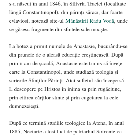
s-a născut în anul 1846, în Silivria Traciei (localitate
lângă Constantinopol), din părinţi săraci, dar foarte
evlavioşi, notează site-ul
Mănăstirii Radu Vodă
, unde
se găsesc fragmente din sfintele sale moaște.
La botez a primit numele de Anastasie, bucurându-se
din pruncie de o aleasă educaţie creştinească. După
primii ani de şcoală, Anastasie este trimis să înveţe
carte la Constantinopol, unde studiază teologia şi
scrierile Sfinţilor Părinţi. Aici sufletul său începe să-
L descopere pe Hristos în inima sa prin rugăciune,
prin citirea cărţilor sfinte şi prin cugetarea la cele
dumnezeieşti.
După ce termină studiile teologice la Atena, în anul
1885, Nectarie a fost luat de patriarhul Sofronie ca