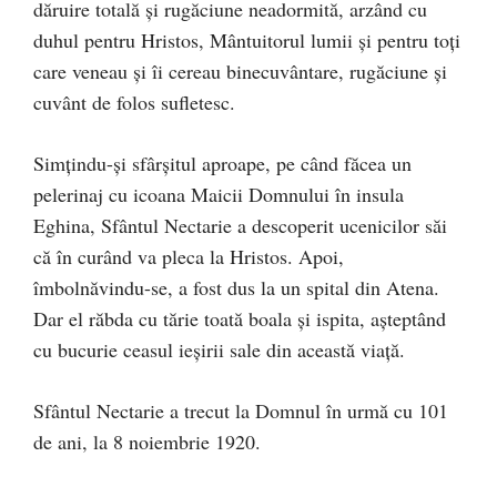
dăruire totală şi rugăciune neadormită, arzând cu
duhul pentru Hristos, Mântuitorul lumii şi pentru toţi
care veneau şi îi cereau binecuvântare, rugăciune şi
cuvânt de folos sufletesc.
Simţindu-şi sfârşitul aproape, pe când făcea un
pelerinaj cu icoana Maicii Domnului în insula
Eghina, Sfântul Nectarie a descoperit ucenicilor săi
că în curând va pleca la Hristos. Apoi,
îmbolnăvindu-se, a fost dus la un spital din Atena.
Dar el răbda cu tărie toată boala şi ispita, aşteptând
cu bucurie ceasul ieşirii sale din această viaţă.
Sfântul Nectarie a trecut la Domnul în urmă cu 101
de ani, la 8 noiembrie 1920.