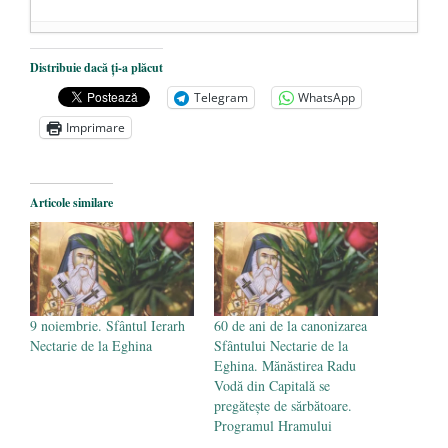
Dezvăluiri cutremurătoare despre
Distribuie dacă ți-a plăcut
președintele Ucrainei, Volodymyr
Telegram
WhatsApp
Zelensky
- 13 mai 2026
Imprimare
Statul care servește Națiunea
- 21 aprilie
2026
Legea Vexler produce efecte. Bustul
Articole similare
poetului Octavian Goga, înlăturat din Iași
- 16 aprilie 2026
9 noiembrie. Sfântul Ierarh
60 de ani de la canonizarea
Nectarie de la Eghina
Sfântului Nectarie de la
Eghina. Mănăstirea Radu
Vodă din Capitală se
pregătește de sărbătoare.
Programul Hramului