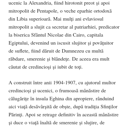
ucenic la Alexandria, fiind hirotonit preot şi apoi
mitropolit de Pentapole, o veche eparhie ortodoxă
din Libia superioară. Mai mulţi ani evlaviosul
mitropolit a slujit ca secretar al patriarhiei, predicator
la biserica Sfântul Nicolae din Cairo, capitala
Egiptului, devenind un iscusit slujitor şi povăţuitor
de suflete, fiind dăruit de Dumnezeu cu multă
răbdare, smerenie şi blândeţe. De aceea era mult
căutat de credincioşi şi iubit de toţi.
A construit între anii 1904-1907, cu ajutorul multor
credincioşi şi ucenici, o frumoasă mânăstire de
călugăriţe în insula Eghina din apropiere, rânduind
aici viaţă desăvârşită de obşte, după tradiţia Sfinţilor
Părinţi. Apoi se retrage definitiv în această mânăstire
şi duce o viaţă înaltă de smerenie şi slujire, de