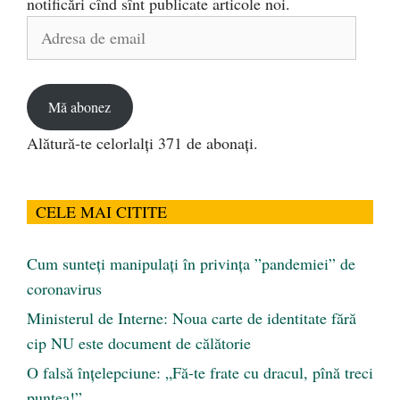
notificări cînd sînt publicate articole noi.
Adresa
de
email
Mă abonez
Alătură-te celorlalți 371 de abonați.
CELE MAI CITITE
Cum sunteți manipulați în privința ”pandemiei” de
coronavirus
Ministerul de Interne: Noua carte de identitate fără
cip NU este document de călătorie
O falsă înțelepciune: „Fă-te frate cu dracul, pînă treci
puntea!”