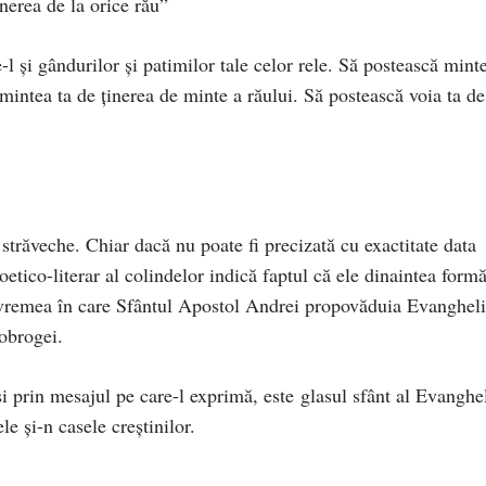
nerea de la orice rău”
l și gândurilor și patimilor tale celor rele. Să postească mint
mintea ta de ținerea de minte a răului. Să postească voia ta de
străveche. Chiar dacă nu poate fi precizată cu exactitate data
poetico-literar al colindelor indică faptul că ele dinaintea formă
n vremea în care Sfântul Apostol Andrei propovăduia Evanghel
Dobrogei.
 prin mesajul pe care-l exprimă, este glasul sfânt al Evanghel
le şi-n casele creştinilor.