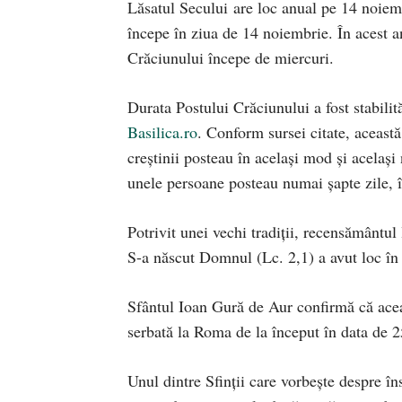
Lăsatul Secului are loc anual pe 14 noiemb
începe în ziua de 14 noiembrie. În acest a
Crăciunului începe de miercuri.
Durata Postului Crăciunului a fost stabili
Basilica.ro
. Conform sursei citate, această
creștinii posteau în același mod și același 
unele persoane posteau numai șapte zile, î
Potrivit unei vechi tradiții, recensământu
S-a născut Domnul (Lc. 2,1) a avut loc î
Sfântul Ioan Gură de Aur confirmă că aceas
serbată la Roma de la început în data de 
Unul dintre Sfinții care vorbește despre î