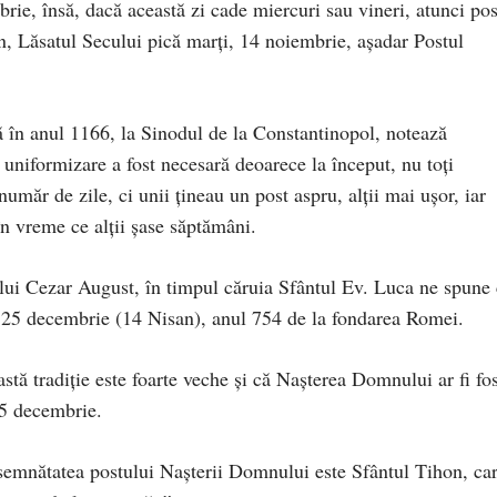
rie, însă, dacă această zi cade miercuri sau vineri, atunci pos
n, Lăsatul Secului pică marți, 14 noiembrie, așadar Postul
tă în anul 1166, la Sinodul de la Constantinopol, notează
 uniformizare a fost necesară deoarece la început, nu toți
număr de zile, ci unii țineau un post aspru, alții mai ușor, iar
n vreme ce alții șase săptămâni.
l lui Cezar August, în timpul căruia Sfântul Ev. Luca ne spune
n 25 decembrie (14 Nisan), anul 754 de la fondarea Romei.
tă tradiție este foarte veche și că Nașterea Domnului ar fi fos
25 decembrie.
nsemnătatea postului Nașterii Domnului este Sfântul Tihon, ca