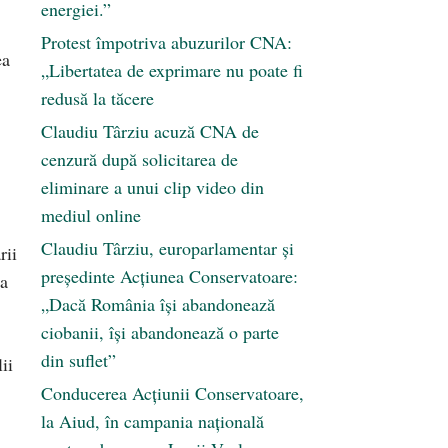
energiei.”
Protest împotriva abuzurilor CNA:
ea
„Libertatea de exprimare nu poate fi
redusă la tăcere
Claudiu Târziu acuză CNA de
cenzură după solicitarea de
eliminare a unui clip video din
mediul online
Claudiu Târziu, europarlamentar și
rii
președinte Acțiunea Conservatoare:
ia
„Dacă România își abandonează
ciobanii, își abandonează o parte
din suflet”
ii
Conducerea Acțiunii Conservatoare,
la Aiud, în campania națională