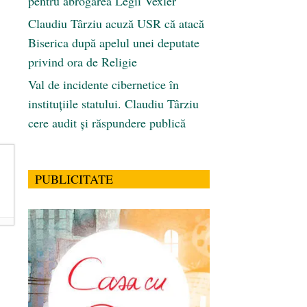
pentru abrogarea Legii Vexler
Claudiu Târziu acuză USR că atacă
Biserica după apelul unei deputate
privind ora de Religie
Val de incidente cibernetice în
instituțiile statului. Claudiu Târziu
cere audit și răspundere publică
PUBLICITATE