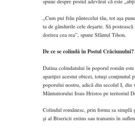
spune despre postul adevărat că este „abți
„Cum pui frâu pântecelui tău, tot așa pune-
ta de gândurile cele deșarte. Să postească 
dorirea cea rea”, spune Sfântul Tihon.
De ce se colindă în Postul Crăciunului?
Datina colindatului în poporul român este 
apariţiei acestui obicei, totuşi conţinutul 
poporului nostru, adică din secolul I, di
Mântuitorului Iisus Hristos pe teritoriul 
Colindul românesc, prin forma sa simplă şi
şi al Bisericii
extins sau transmis în suflete