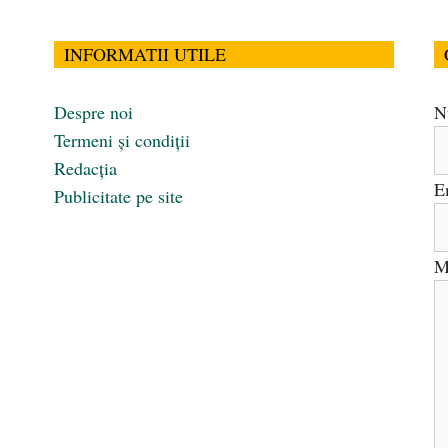
INFORMATII UTILE
Despre noi
N
Termeni și condiții
Redacția
E
Publicitate pe site
M