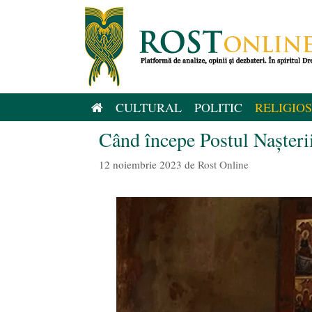
Sari
la
conținut
CULTURAL
POLITIC
RELIGIOS
Când începe Postul Nașteri
12 noiembrie 2023
de
Rost Online