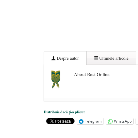
Despre autor
Ultimele articole
About Rost Online
Dezvăluiri cutremurătoare despre 
Distribuie dacă ți-a plăcut
Statul care servește Națiunea
- 21 
Telegram
WhatsApp
Legea Vexler produce efecte. Bustu