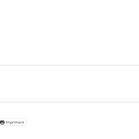
președintele Ucrainei, Volodymyr Zelensky
- 13 mai 2026
aprilie 2026
Imprimare
l poetului Octavian Goga, înlăturat din Iași
- 16 aprilie 2026