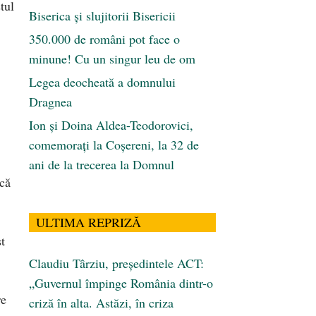
tul
Biserica și slujitorii Bisericii
350.000 de români pot face o
minune! Cu un singur leu de om
Legea deocheată a domnului
Dragnea
Ion și Doina Aldea-Teodorovici,
comemorați la Coșereni, la 32 de
ani de la trecerea la Domnul
 că
ULTIMA REPRIZĂ
t
Claudiu Târziu, președintele ACT:
„Guvernul împinge România dintr-o
re
criză în alta. Astăzi, în criza