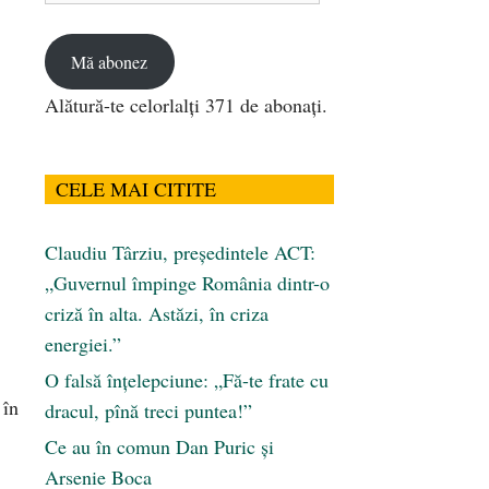
email
Mă abonez
Alătură-te celorlalți 371 de abonați.
CELE MAI CITITE
Claudiu Târziu, președintele ACT:
„Guvernul împinge România dintr-o
criză în alta. Astăzi, în criza
energiei.”
O falsă înțelepciune: „Fă-te frate cu
 în
dracul, pînă treci puntea!”
Ce au în comun Dan Puric şi
Arsenie Boca