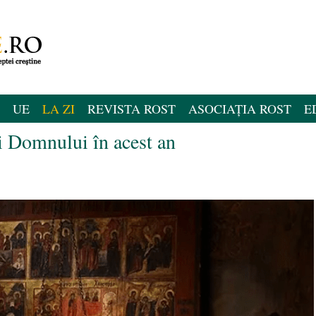
UE
LA ZI
REVISTA ROST
ASOCIAȚIA ROST
E
i Domnului în acest an