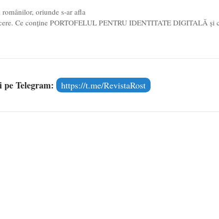
ul românilor, oriunde s-ar afla
onducere. Ce conține PORTOFELUL PENTRU IDENTITATE DIGITALĂ și 
și pe Telegram:
https://t.me/RevistaRost