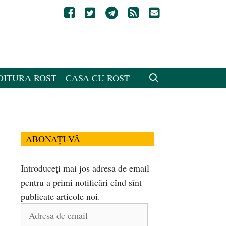
DITURA ROST
CASA CU ROST
ABONAȚI-VĂ
Introduceți mai jos adresa de email
pentru a primi notificări cînd sînt
publicate articole noi.
Adresa
de