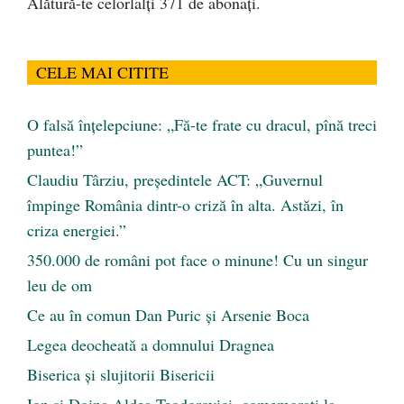
Alătură-te celorlalți 371 de abonați.
CELE MAI CITITE
O falsă înțelepciune: „Fă-te frate cu dracul, pînă treci
puntea!”
Claudiu Târziu, președintele ACT: „Guvernul
împinge România dintr-o criză în alta. Astăzi, în
criza energiei.”
350.000 de români pot face o minune! Cu un singur
leu de om
Ce au în comun Dan Puric şi Arsenie Boca
Legea deocheată a domnului Dragnea
Biserica și slujitorii Bisericii
Ion și Doina Aldea-Teodorovici, comemorați la