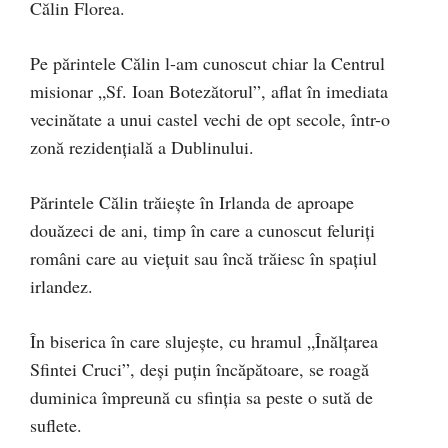
Călin Florea.
Pe părintele Călin l-am cunoscut chiar la Centrul
misionar „Sf. Ioan Botezătorul”, aflat în imediata
vecinătate a unui castel vechi de opt secole, într-o
zonă rezidențială a Dublinului.
Părintele Călin trăiește în Irlanda de aproape
douăzeci de ani, timp în care a cunoscut feluriți
români care au viețuit sau încă trăiesc în spațiul
irlandez.
În biserica în care slujește, cu hramul „Înălțarea
Sfintei Cruci”, deși puțin încăpătoare, se roagă
duminica împreună cu sfinția sa peste o sută de
suflete.