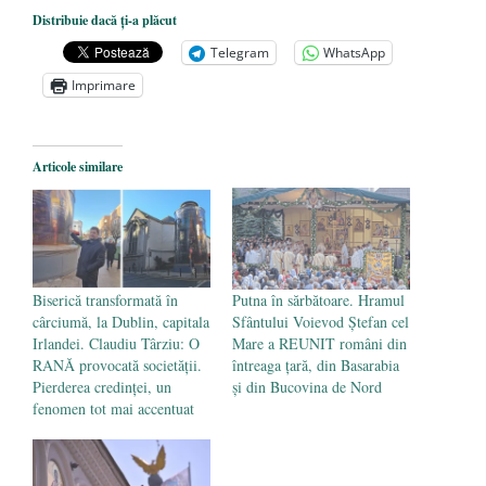
European și reforme pentru a bloca
Distribuie dacă ți-a plăcut
achizițiile la suprapreț
- 13 august 2025
Telegram
WhatsApp
Dragi prieteni din Constanța
- 12 august
Imprimare
2025
România nu știe să își folosească și să își
Articole similare
protejeze resursele
- 11 august 2025
Biserică transformată în
Putna în sărbătoare. Hramul
cârciumă, la Dublin, capitala
Sfântului Voievod Ștefan cel
Irlandei. Claudiu Târziu: O
Mare a REUNIT români din
RANĂ provocată societății.
întreaga țară, din Basarabia
Pierderea credinței, un
și din Bucovina de Nord
fenomen tot mai accentuat