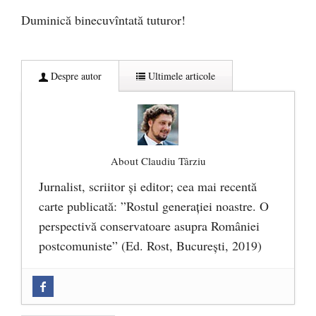
Duminică binecuvîntată tuturor!
Despre autor
Ultimele articole
About Claudiu Târziu
Jurnalist, scriitor şi editor; cea mai recentă
carte publicată: ”Rostul generației noastre. O
perspectivă conservatoare asupra României
postcomuniste” (Ed. Rost, București, 2019)
„Microbuzele de aur” ale PNRR: Claudiu
Târziu cere anchetă a Parchetului