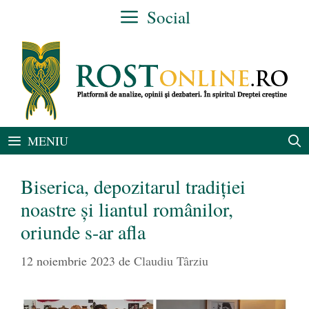
Sari
Social
la
conținut
MENIU
Biserica, depozitarul tradiției
noastre și liantul românilor,
oriunde s-ar afla
12 noiembrie 2023
de
Claudiu Târziu