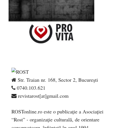
Str. Traian nr. 168, Sector 2, București
0740.103.621
revistarost[at]gmail.com
ROSTonline.ro este o publicaţie a Asociaţiei
“Rost” - organizaţie culturală, de orientare
conservatoare, înfiinţată în anul 1994.