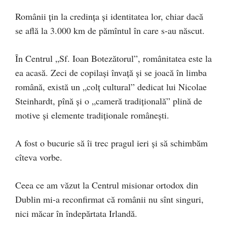
Românii țin la credința și identitatea lor, chiar dacă
se află la 3.000 km de pămîntul în care s-au născut.
În Centrul „Sf. Ioan Botezătorul”, românitatea este la
ea acasă. Zeci de copilași învață și se joacă în limba
română, există un „colț cultural” dedicat lui Nicolae
Steinhardt, pînă și o „cameră tradițională” plină de
motive și elemente tradiționale românești.
A fost o bucurie să îi trec pragul ieri și să schimbăm
cîteva vorbe.
Ceea ce am văzut la Centrul misionar ortodox din
Dublin mi-a reconfirmat că românii nu sînt singuri,
nici măcar în îndepărtata Irlandă.